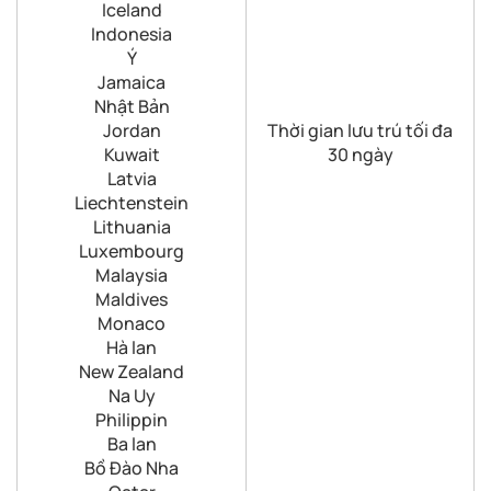
Iceland
Indonesia
Ý
Jamaica
Nhật Bản
Jordan
Thời gian lưu trú tối đa
Kuwait
30 ngày
Latvia
Liechtenstein
Lithuania
Luxembourg
Malaysia
Maldives
Monaco
Hà lan
New Zealand
Na Uy
Philippin
Ba lan
Bồ Đào Nha