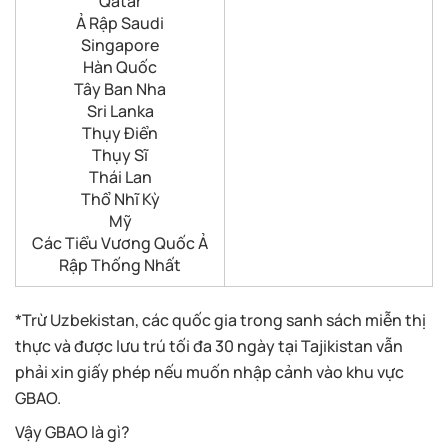
Qatar
Ả Rập Saudi
Singapore
Hàn Quốc
Tây Ban Nha
Sri Lanka
Thụy Điển
Thụy Sĩ
Thái Lan
Thổ Nhĩ Kỳ
Mỹ
Các Tiểu Vương Quốc Ả
Rập Thống Nhất
*Trừ Uzbekistan, các quốc gia trong sanh sách miễn thị
thực và được lưu trú tối đa 30 ngày tại Tajikistan vẫn
phải xin giấy phép nếu muốn nhập cảnh vào khu vực
GBAO.
Vậy GBAO là gì?