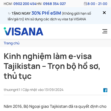
HCM:
0902 200 454
HN:
0968 354 027
8:00 - 21:00
30% PHÍ eSIM
✨
TẶNG NGAY
(Không giới hạn số
lần/giá trị) khi sử dụng các dịch vụ visa tại VISANA
Trang chủ
Kinh nghiệm làm e-visa
Tajikistan – Trọn bộ hồ sơ,
thủ tục
thuongnt1 | Cập nhật vào 13/09/2024
Năm 2016, Bộ Ngoại giao Tajikistan đã ra quyết định cho