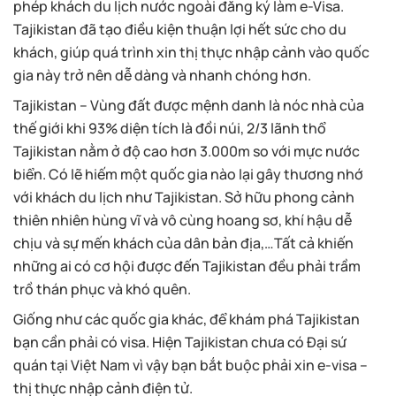
phép khách du lịch nước ngoài đăng ký làm e-Visa.
Tajikistan đã tạo điều kiện thuận lợi hết sức cho du
khách, giúp quá trình xin thị thực nhập cảnh vào quốc
gia này trở nên dễ dàng và nhanh chóng hơn.
Tajikistan – Vùng đất được mệnh danh là nóc nhà của
thế giới khi 93% diện tích là đồi núi, 2/3 lãnh thổ
Tajikistan nằm ở độ cao hơn 3.000m so với mực nước
biển. Có lẽ hiếm một quốc gia nào lại gây thương nhớ
với khách du lịch như Tajikistan. Sở hữu phong cảnh
thiên nhiên hùng vĩ và vô cùng hoang sơ, khí hậu dễ
chịu và sự mến khách của dân bản địa,…Tất cả khiến
những ai có cơ hội được đến Tajikistan đều phải trầm
trồ thán phục và khó quên.
Giống như các quốc gia khác, để khám phá Tajikistan
bạn cần phải có visa. Hiện Tajikistan chưa có Đại sứ
quán tại Việt Nam vì vậy bạn bắt buộc phải xin e-visa –
thị thực nhập cảnh điện tử.