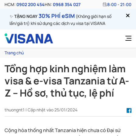
HCM:
0902 200 454
HN:
0968 354 027
8:00 - 21:00
30% PHÍ eSIM
✨
TẶNG NGAY
(Không giới hạn số
lần/giá trị) khi sử dụng các dịch vụ visa tại VISANA
Trang chủ
Tổng hợp kinh nghiệm làm
visa & e-visa Tanzania từ A-
Z – Hồ sơ, thủ tục, lệ phí
thuongnt1 | Cập nhật vào 25/01/2024
Cộng hòa thống nhất Tanzania hiện chưa có Đại sứ