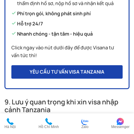
thẩm định hồ sơ, nộp hồ sơ và nhận kết quả
Phí trọn gói, không phát sinh phí
Hỗ trợ 24/7
Nhanh chóng - tận tâm - hiệu quả
Click ngay vào nút dưới đây để được Visana tư
vấn tức thì!
YÊU CẦU TƯ VẤN VISA TANZANIA
9. Lưu ý quan trọng khi xin visa nhập
cảnh Tanzania
Tất cả du khách muốn đến với mục đích du lịch đều phải
Hà Nội
Hồ Chí Minh
Zalo
Messenger
xin thị thực thông thường NGOẠI TRỪ công dân Mỹ