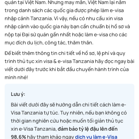
quán tại Việt Nam. Nhưng may mắn, Việt Nam lại nằm
trong danh sách các quốc gia được phép làm e-visa
nhập cảnh Tanzania. Vì vậy, nếu có nhu cầu xin visa
nhập cảnh vào quốc gia này bạn cần chuẩn bị hồ sơ và
nộp tại Đại sứ quán gần nhất hoặc làm e-visa cho các
mục đích du lịch, công tác, thăm thân.
Để biết thêm thông tin chi tiết về hồ sơ, lệ phí và quy
trình thủ tục xin visa & e-visa Tanzania hãy đọc ngay bài
viết dưới đây trước khi bắt đầu chuyến hành trình của
mình nhé!
Lưu ý:
Bài viết dưới đây sẽ hướng dẫn chi tiết cách làm e-
Visa Tanzania tự túc. Tuy nhiên, nếu bạn không có
thời gian nghiên cứu hoặc muốn tối giản thủ tục
xin e-Visa Tanzania,
đảm bảo tỷ lệ đậu lên đến
98,6%
hãy tham khảo ngay
dịch vụ làm e-Visa