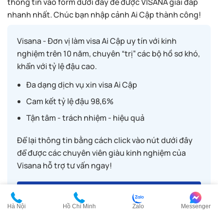
thông tin vào form dưới đây để được VISANA giải đáp
nhanh nhất. Chúc bạn nhập cảnh Ai Cập thành công!
Visana - Đơn vị làm visa Ai Cập uy tín với kinh
nghiệm trên 10 năm, chuyên “trị” các bộ hồ sơ khó,
khẩn với tỷ lệ đậu cao.
Đa dạng dịch vụ xin visa Ai Cập
Cam kết tỷ lệ đậu 98,6%
Tận tâm - trách nhiệm - hiệu quả
Để lại thông tin bằng cách click vào nút dưới đây
để được các chuyên viên giàu kinh nghiệm của
Visana hỗ trợ tư vấn ngay!
YÊU CẦU TƯ VẤN VISA AI CẬP
Hà Nội
Hồ Chí Minh
Zalo
Messenger