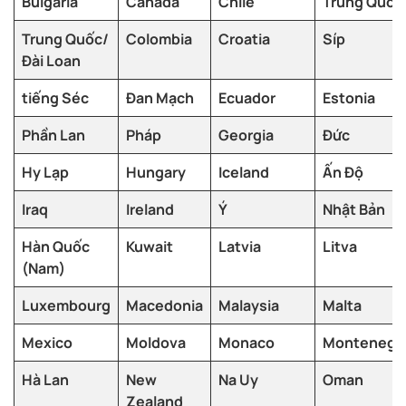
Bulgaria
Canada
Chile
Trung Quốc
Trung Quốc/
Colombia
Croatia
Síp
Đài Loan
tiếng Séc
Đan Mạch
Ecuador
Estonia
Phần Lan
Pháp
Georgia
Đức
Hy Lạp
Hungary
Iceland
Ấn Độ
Iraq
Ireland
Ý
Nhật Bản
Hàn Quốc
Kuwait
Latvia
Litva
(Nam)
Luxembourg
Macedonia
Malaysia
Malta
Mexico
Moldova
Monaco
Montenegr
Hà Lan
New
Na Uy
Oman
Zealand