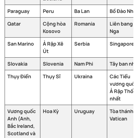
Paraguay
Peru
Ba Lan
Bồ Đào Nha
Qatar
Cộng hòa
Romania
Liên bang
Kosovo
Nga
San Marino
Ả Rập Xê
Serbia
Singapore
Út
Slovakia
Slovenia
Nam Phi
Tây ban nha
Thụy Điển
Thụy Sĩ
Ukraina
Các Tiểu
vương quốc
Ả Rập Thốn
nhất
Vương quốc
Hoa Kỳ
Uruguay
Tòa thánh
Anh (Anh,
Vatican
Bắc Ireland,
Scotland và