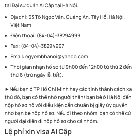
tại Đại sứ quán Ai Cập tại Hà Nội.
Địa chỉ: 63 Tô Ngọc Vân, Quảng An, Tây Hồ, Hà Nội,
Việt Nam
Điện thoại: (84-04)-38294999
Fax: (84-04)-38294997
Email:
egyembhanoi@yahoo.com
Thời gian nhận hồ sơ từ 9h00 đến 12h00 từ thứ 2 đến
thứ 6 (trừ ngày lễ, tết).
►Nếu bạn ở TP Hồ Chí Minh hay các tỉnh thành cách xa
thủ đô, bạn có thể nhờ người thân/ bạn bè ở Hà Nội đến
nộp hồ sơ hộ với điều kiện cần chuẩn bị giấy ủy quyền
nhờ bạn bè nộp hồ sơ. Nếu đi theo nhóm, bạn có thể cử
người đại diện đi nộp hồ sơ cho cả nhóm.
Lệ phí xin visa Ai Cập