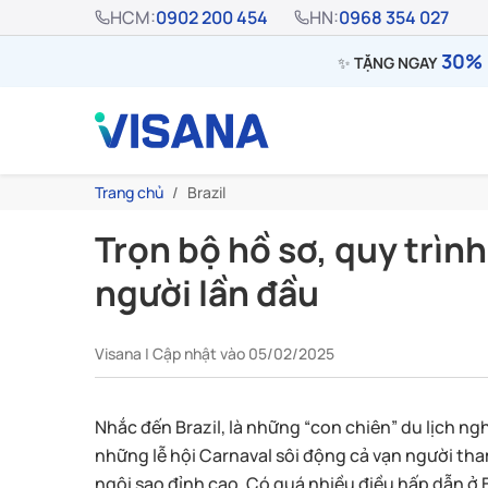
HCM:
0902 200 454
HN:
0968 354 027
30% 
✨
TẶNG NGAY
Trang chủ
Brazil
Trọn bộ hồ sơ, quy trình
người lần đầu
Visana | Cập nhật vào 05/02/2025
Nhắc đến Brazil, là những “con chiên” du lịch n
những lễ hội Carnaval sôi động cả vạn người tha
ngôi sao đỉnh cao. Có quá nhiều điều hấp dẫn ở 