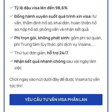
Tỷ lệ đậu visa lên đến 98,6%
Đồng hành xuyên suốt quá trình xin visa:
tư
vấn, thẩm định hồ sơ, khai đơn, hoàn thiện hồ
sơ, nộp hồ sơ, phỏng vấn và nhận kết quả
Phí trọn gói, không phát sinh:
gồm phí sứ quán,
phí Trung tâm tủy thác, phí dịch vụ Visana,...
Thủ tục đơn giản,
hỗ trợ 24/7
Nhận kết quả nhanh chóng
sau vài ngày làm
việc
Click ngay vào nút dưới đây để được Visana tư vấn
tức thì!
YÊU CẦU TƯ VẤN VISA PHẦN LAN