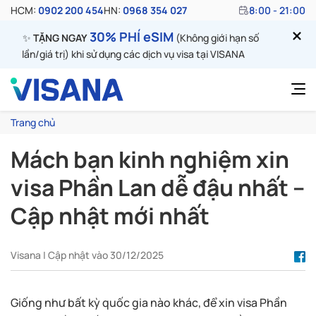
HCM:
0902 200 454
HN:
0968 354 027
8:00 - 21:00
30% PHÍ eSIM
✨
TẶNG NGAY
(Không giới hạn số
lần/giá trị) khi sử dụng các dịch vụ visa tại VISANA
Trang chủ
Mách bạn kinh nghiệm xin
visa Phần Lan dễ đậu nhất –
Cập nhật mới nhất
Visana | Cập nhật vào 30/12/2025
Giống như bất kỳ quốc gia nào khác, để xin visa Phần