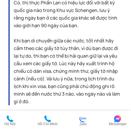
Có, thị thực Phần Lan có hiệu lực đối với bất kỳ
quốc gia nào trong Khu vực Schengen, lưu ý
rằng ngày bạn ở các quốc gia khác sẽ được tính
vào giới hạn 90 ngày của bạn.
Khi bạn di chuyển giữa các nước, tốt nhất hãy
cầm theo các giấy tờ tùy thân, vì dù bạn được đi
lại tự do, thì bạn có thể bị hải quan giữ lại và yêu
cầu xem các giấy tờ. Lúc này hãy xuất trình hộ
chiếu có dán visa, chứng minh thư, giấy tờ nhập
cảnh (nếu có). Và lưu ý nữa, trong lịch trình du
lịch khi xin visa, bạn cũng phải chủ động ghi rõ
mình sẽ đến nước thứ 3 nào, vào ngày nào và làm
gì ở đó.
Mất bao lâu để có được Visa Phần Lan?
Hà Nội
Hồ Chí Minh
Zalo
Messenger