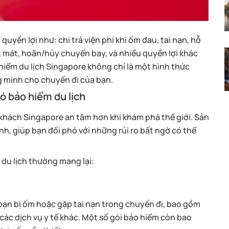
yền lợi như: chi trả viện phí khi ốm đau, tai nạn, hỗ
ất mát, hoãn/hủy chuyến bay, và nhiều quyền lợi khác
hiểm du lịch Singapore không chỉ là một hình thức
g minh cho chuyến đi của bạn.
ó bảo hiểm du lịch
 khách Singapore an tâm hơn khi khám phá thế giới. Sản
h, giúp bạn đối phó với những rủi ro bất ngờ có thể
 du lịch thường mang lại:
hi bạn bị ốm hoặc gặp tai nạn trong chuyến đi, bao gồm
các dịch vụ y tế khác. Một số gói bảo hiểm còn bao