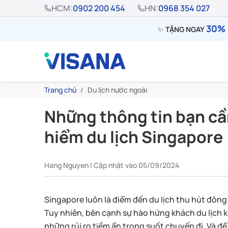
HCM:
0902 200 454
HN:
0968 354 027
30% 
✨
TẶNG NGAY
Trang chủ
Du lịch nước ngoài
Những thông tin bạn cầ
hiểm du lịch Singapore
Hang Nguyen | Cập nhật vào 05/09/2024
Singapore luôn là điểm đến du lịch thu hút đông
Tuy nhiên, bên cạnh sự hào hứng khách du lịch k
những rủi ro tiềm ẩn trong suốt chuyến đi. Và 