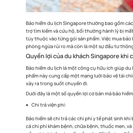
Bảo hiểm du lịch Singapore thường bao gồm các qu
trợ tìm kiếm và cứu hộ, bồi thường hành lý bị m
tùy thuộc vào từng gói sản phẩm. Việc mua bảo 
phòng ngừa rủi ro mà còn là một sự đầu tư thôn
Quyền lợi của du khách Singapore khi c
Bảo hiểm du lịch là một công cụ hữu ích giúp du
phẩm này cung cấp một mạng lưới bảo vệ tài chín
xảy ra trong suốt chuyến đi.
Dưới đây là một số quyền lợi cơ bản mà bảo hiểm
Chi trả viện phí:
Bảo hiểm sẽ chi trả các chi phí y tế phát sinh k
cả chi phí khám bệnh, chữa bệnh, thuốc men, và 