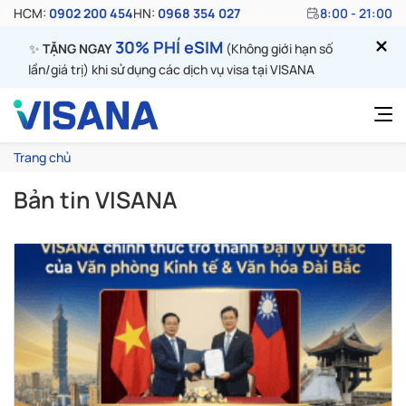
HCM:
0902 200 454
HN:
0968 354 027
8:00 - 21:00
30% PHÍ eSIM
✨
TẶNG NGAY
(Không giới hạn số
lần/giá trị) khi sử dụng các dịch vụ visa tại VISANA
Trang chủ
Bản tin VISANA