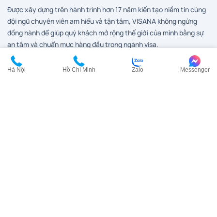
Được xây dựng trên hành trình hơn 17 năm kiến tạo niềm tin cùng
đội ngũ chuyên viên am hiểu và tận tâm, VISANA không ngừng
đồng hành để giúp quý khách mở rộng thế giới của mình bằng sự
an tâm và chuẩn mực hàng đầu trong ngành visa.
Hà Nội
Hồ Chí Minh
Zalo
Messenger
Dịch vụ visa
Visa Anh
Visa Canada
Visa Đài Loan
Visa Hàn Quốc
Visa đi HongKong
Visa Mỹ
Visa New Zealand
Visa Nhật Bản
Visa Pháp
Visa Trung Quốc
Visa Úc
Visa Ý
Liên hệ