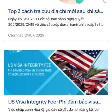
Top 3 cách tra cứu địa chỉ mới sau khi sáp
nhập nhanh chóng & chính xác
Ngày 12/6/2025, Quốc hội ban hành Nghị quyết
202/2025/QH15 về việc sắp xếp đơn vị hành chính cấp tỉnh.
Theo đó, từ ngày 12/6/2025, nước ta chính thức sáp nhập
Cập nhật: 24/07/2025
còn 34 tỉnh, thành gồm 28 tỉnh và 6 Thành phố trực thuộc
trung ương.
US Visa Integrity Fee: Phí đảm bảo visa
Mỹ chính thức có hiệu lực ngày 1/10/2025
Việc nhập cảnh Hoa Kỳ giờ đây sẽ đắt đỏ hơn đáng kể, do