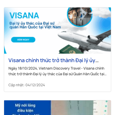
Visana chính thức trở thành Đại lý ủy
thác của Đại sứ quán Hàn Quốc tại Việt
Ngày 18/10/2024, Vietnam Discovery Travel - Visana chính
Nam
thức trở thành Đại lý ủy thác của Đại sứ Quán Hàn Quốc tại
Việt Nam. Điều này chính là bảo chứng mãnh mẽ cho chất
Cập nhật: 04/12/2024
lượng và dịch vụ của Visana.