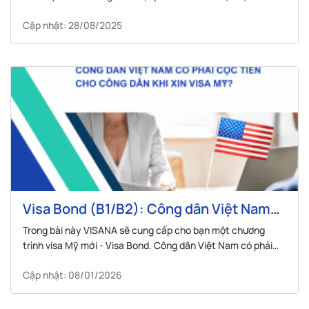
Cập nhật: 28/08/2025
Visa Bond (B1/B2): Công dân Việt Nam
có phải cọc tiền cho công dân khi xin visa
Trong bài này VISANA sẽ cung cấp cho bạn một chương
Mỹ?
trình visa Mỹ mới - Visa Bond. Công dân Việt Nam có phải
cọc tiền cho công dân khi xin visa Mỹ?
Cập nhật: 08/01/2026