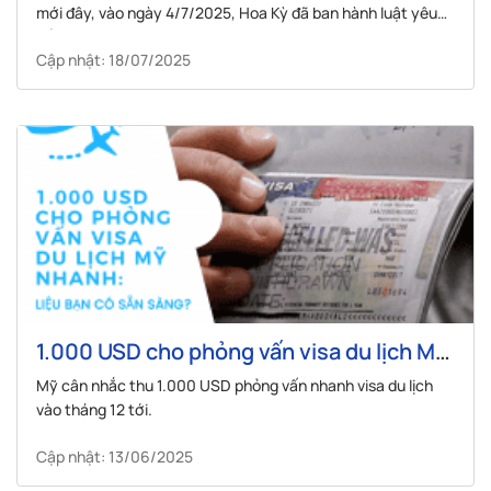
mới đây, vào ngày 4/7/2025, Hoa Kỳ đã ban hành luật yêu
cầu phí bổ sung 250 USD cho mọi loại visa không định cư.
Cập nhật: 18/07/2025
1.000 USD cho phỏng vấn visa du lịch Mỹ
nhanh: Liệu bạn có sẵn sàng?
Mỹ cân nhắc thu 1.000 USD phỏng vấn nhanh visa du lịch
vào tháng 12 tới.
Cập nhật: 13/06/2025