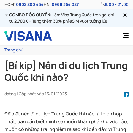
HCM:
0902 200 454
HN:
0968 354 027
8:00 - 21:00
✨
COMBO ĐỘC QUYỀN
: Làm Visa Trung Quốc trọn gói chỉ
từ
2.700K
– Tặng thêm 30% phí eSIM vượt tường lửa!
Trang chủ
[Bí kíp] Nên đi du lịch Trung
Quốc khi nào?
datnq | Cập nhật vào 13/01/2023
Để biết nên đi du lịch Trung Quốc khi nào là thích hợp
nhất, bạn cần biết mình sẽ muốn khám phá khu vực nào,
muốn có những trải nghiệm ra sao khi đến đây, vì Trung