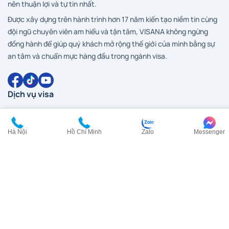
nên thuận lợi và tự tin nhất.
Được xây dựng trên hành trình hơn 17 năm kiến tạo niềm tin cùng
đội ngũ chuyên viên am hiểu và tận tâm, VISANA không ngừng
đồng hành để giúp quý khách mở rộng thế giới của mình bằng sự
an tâm và chuẩn mực hàng đầu trong ngành visa.
Dịch vụ visa
Visa Anh
Visa Canada
Hà Nội
Hồ Chí Minh
Zalo
Messenger
Visa Đài Loan
Visa Hàn Quốc
Visa đi HongKong
Visa Mỹ
Visa New Zealand
Visa Nhật Bản
Visa Pháp
Visa Trung Quốc
Visa Úc
Visa Ý
Liên hệ