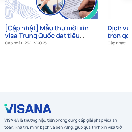
[Cập nhật] Mẫu thư mời xin
Dịch vụ
visa Trung Quốc đạt tiêu
trọn gói
chuẩn
chất lư
Cập nhật: 23/12/2025
Cập nhật: 1
VISANA là thương hiệu tiên phong cung cấp giải pháp visa an
toàn, khả thi, minh bạch và bền vững, giúp quá trình xin visa trở