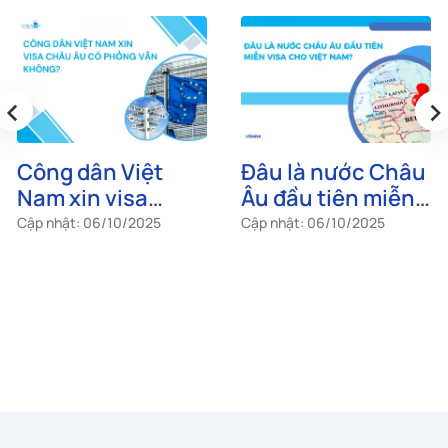
‹
›
Công dân Việt
Đâu là nước Châu
Nam xin visa
Âu đầu tiên miễn
Châu Âu có phỏng
visa cho Việt
Cập nhật: 06/10/2025
Cập nhật: 06/10/2025
vấn không?
Nam?