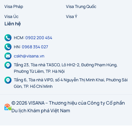
Visa Pháp
Visa Trung Quốc
Visa Úc
Visa Ý
Liên hệ
HCM:
0902 200 454
HN:
0968 354 027
cskh@visana.vn
Tầng 23, Tòa nhà TASCO, Lô HH2-2, Đường Phạm Hùng,
Phường Từ Liêm, TP. Hà Nội
Tầng 6, Tòa nhà VIPD, số 4 Nguyễn Thị Minh Khai, Phường Sài
Gòn, TP. Hồ Chí Minh
© 2026 VISANA – Thương hiệu của Công ty Cổ phần
Du lịch Khám phá Việt Nam