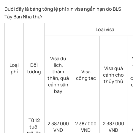
Dưới đây là bảng tổng lệ phí xin visa ngắn hạn do BLS
Tây Ban Nha thư:
Loại visa
Visa du
Loại
Đối
lich,
Visa quá
phí
tượng
thăm
Visa
cảnh cho
thân, quá
công tác
c
thủy thủ
cảnh sân
bay
Từ 12
2.387.000
2.387.000
2.387.000
tuổi
VND
VND
VND