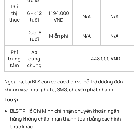
trở lên
Phí
thị
6 - <12
1.194.000
N/A
N/A
thực
tuổi
VND
Dưới 6
Miễn phí
N/A
N/A
tuổi
Phí
Áp
trung
dụng
448.000 VND
tâm
chung
Ngoài ra, tại BLS còn có các dịch vụ hỗ trợ đương đơn
khi xin visa như: photo, SMS, chuyển phát nhanh,…
Lưu ý:
BLS TP Hồ Chí Minh chỉ nhận chuyển khoản ngân
hàng không chấp nhận thanh toán bằng các hình
thức khác.