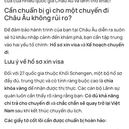
cửa của nhiều quốc gia Châu Âu và lãnh thổ khác!
Cần chuẩn bị gì cho một chuyến đi
Châu Âu không rủi ro?
Để đảm bảo hành trình của bạn tại Châu Âu diễn ra suôn
sẻ từ khâu nhập cảnh đến khám phá, bạn cần tập trung
vào hai yếu tố chính:
Hồ sơ xin visa
và
Kế hoạch chuyến
đi
.
Lưu ý về hồ sơ xin visa
Đối với 27 quốc gia thuộc Khối Schengen, một bộ hồ sơ
đầy đủ, trung thực và có tính ràng buộc cao là
chìa
khóa vàng
để nhận được thị thực. Các cán bộ Lãnh sự
quán luôn cần thấy rõ ràng rằng bạn:
Có đủ khả năng
chi trả cho chuyến đi
và
chắc chắn sẽ quay trở lại Việt
Nam
sau khi kết thúc chuyến du lịch.
Các giấy tờ cốt lõi cần được chuẩn bị hoàn hảo: