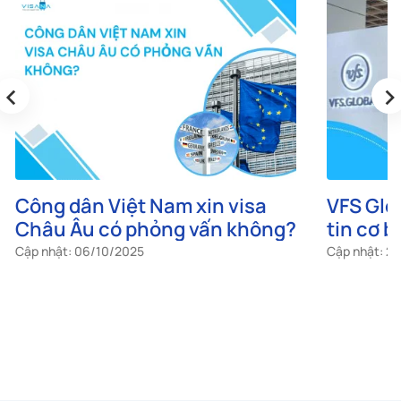
‹
›
Công dân Việt Nam xin visa
VFS Glo
Châu Âu có phỏng vấn không?
tin cơ b
Nam
Cập nhật: 06/10/2025
Cập nhật: 2