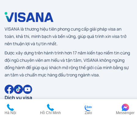
VISANA là thương hiệu tiên phong cung cấp giải pháp visa an
toàn, khả thi, minh bạch và bền vững, giúp quá trình xin visa trở
nên thuận lợi và tự tin nhất.
Được xây dựng trên hành trình hơn 17 năm kiến tạo niềm tin cùng
đội ngũ chuyên viên am hiểu và tận tâm, VISANA không ngừng
đồng hành để giúp quý khách mở rộng thế giới của mình bằng sự
an tâm và chuẩn mực hàng đầu trong ngành visa.
Dịch vụ visa
Visa Anh
Visa Canada
Hà Nội
Hồ Chí Minh
Zalo
Messenger
Visa Đài Loan
Visa Hàn Quốc
Visa đi HongKong
Visa Mỹ