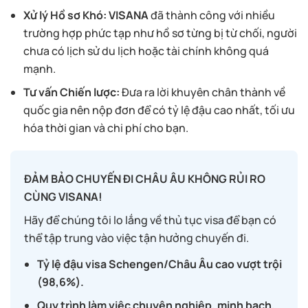
Xử lý Hồ sơ Khó:
VISANA
đã thành công với nhiều
trường hợp phức tạp như hồ sơ từng bị từ chối, người
chưa có lịch sử du lịch hoặc tài chính không quá
mạnh.
Tư vấn Chiến lược:
Đưa ra lời khuyên chân thành về
quốc gia nên nộp đơn để có tỷ lệ đậu cao nhất, tối ưu
hóa thời gian và chi phí cho bạn.
ĐẢM BẢO CHUYẾN ĐI CHÂU ÂU KHÔNG RỦI RO
CÙNG VISANA!
Hãy để chúng tôi lo lắng về thủ tục visa để bạn có
thể tập trung vào việc tận hưởng chuyến đi.
Tỷ lệ đậu visa Schengen/Châu Âu cao vượt trội
(98,6%).
Quy trình làm việc chuyên nghiệp, minh bạch,