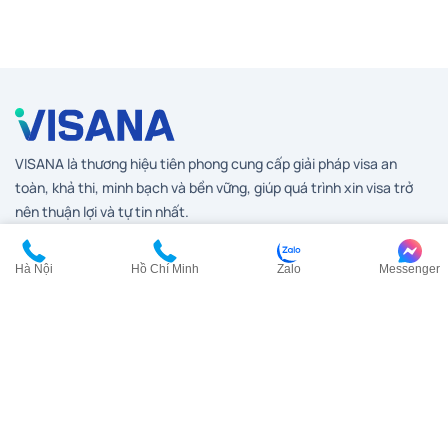
VISANA là thương hiệu tiên phong cung cấp giải pháp visa an
toàn, khả thi, minh bạch và bền vững, giúp quá trình xin visa trở
nên thuận lợi và tự tin nhất.
Được xây dựng trên hành trình hơn 17 năm kiến tạo niềm tin cùng
đội ngũ chuyên viên am hiểu và tận tâm, VISANA không ngừng
Hà Nội
Hồ Chí Minh
Zalo
Messenger
đồng hành để giúp quý khách mở rộng thế giới của mình bằng sự
an tâm và chuẩn mực hàng đầu trong ngành visa.
Dịch vụ visa
Visa Anh
Visa Canada