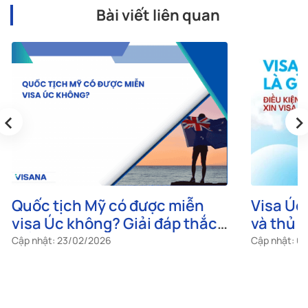
Bài viết liên quan
‹
›
Quốc tịch Mỹ có được miễn
Visa Úc 
visa Úc không? Giải đáp thắc
và thủ t
mắc
Cập nhật: 23/02/2026
Cập nhật: 0