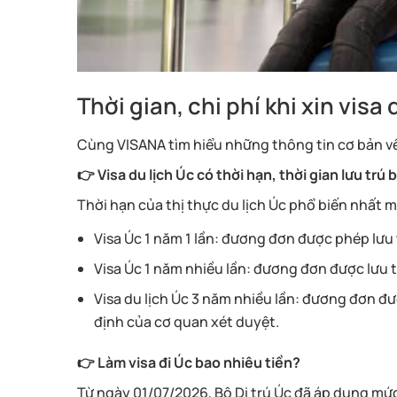
Thời gian, chi phí khi xin visa
Cùng VISANA tìm hiểu những thông tin cơ bản về 
👉 Visa du lịch Úc có thời hạn, thời gian lưu trú 
Thời hạn của thị thực du lịch Úc phổ biến nhất 
Visa Úc 1 năm 1 lần: đương đơn được phép lưu t
Visa Úc 1 năm nhiều lần: đương đơn được lưu t
Visa du lịch Úc 3 năm nhiều lần: đương đơn đ
định của cơ quan xét duyệt.
👉 Làm visa đi Úc bao nhiêu tiền?
Từ ngày 01/07/2026, Bộ Di trú Úc đã áp dụng mức p