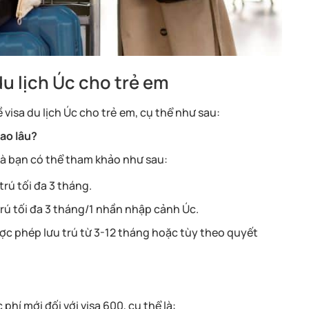
 du lịch Úc cho trẻ em
visa du lịch Úc cho trẻ em, cụ thể như sau:
bao lâu?
mà bạn có thể tham khảo như sau:
rú tối đa 3 tháng.
rú tối đa 3 tháng/1 nhần nhập cảnh Úc.
ược phép lưu trú từ 3-12 tháng hoặc tùy theo quyết
hí mới đối với visa 600, cụ thể là: