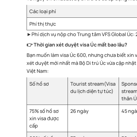
Các loại phí
Phí thị thực
►Phí dịch vụ nộp cho Trung tâm VFS Global Úc: 
👉 Thời gian xét duyệt visa Úc mất bao lâu?
Bạn muốn làm visa Úc 600, nhưng chưa biết xin vi
xét duyệt mới nhất mà Bộ Di trú Úc vừa cập nhật t
Việt Nam:
Số hồ sơ
Tourist stream(Visa
Sponso
du lịch diện tự túc)
stream
thân Ú
75% số hồ sơ
26 ngày
45 ng
xin visa được
cấp