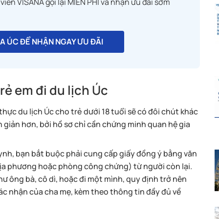
 viên VISANA gọi lại MIỄN PHÍ và nhận ưu đãi sớm
SA ÚC ĐỂ NHẬN NGAY ƯU ĐÃI
rẻ em đi du lịch Úc
thực du lịch Úc cho trẻ dưới 18 tuổi sẽ có đôi chút khác
ơn giản hơn, bởi hồ sơ chỉ cần chứng minh quan hệ gia
uynh, bạn bắt buộc phải cung cấp giấy đồng ý bằng văn
địa phương hoặc phòng công chứng) từ người còn lại.
ư ông bà, cô dì, hoặc đi một mình, quy định trở nên
ác nhận của cha mẹ, kèm theo thông tin đầy đủ về