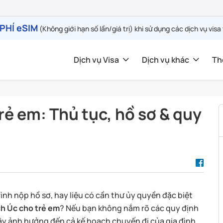
PHÍ eSIM
(Không giới hạn số lần/giá trị) khi sử dụng các dịch vụ visa
Dịch vụ Visa
Dịch vụ khác
Th
trẻ em: Thủ tục, hồ sơ & quy
ình nộp hồ sơ, hay liệu có cần thư ủy quyền đặc biệt
ịch Úc cho trẻ em
? Nếu bạn không nắm rõ các quy định
gây ảnh hưởng đến cả kế hoạch chuyến đi của gia đình,