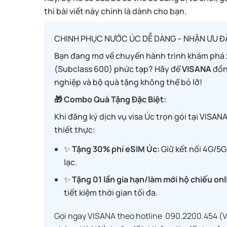
thì bài viết này chính là dành cho bạn.
CHINH PHỤC NƯỚC ÚC DỄ DÀNG – NHẬN ƯU Đ
Bạn đang mơ về chuyến hành trình khám phá x
(Subclass 600) phức tạp? Hãy để
VISANA
đồn
nghiệp và bộ quà tặng không thể bỏ lỡ!
🎁 Combo Quà Tặng Đặc Biệt:
Khi đăng ký dịch vụ visa Úc trọn gói tại VISA
thiết thực:
✨
Tặng 30% phí eSIM Úc:
Giữ kết nối 4G/5G
lạc.
✨
Tặng 01 lần gia hạn/làm mới hộ chiếu onl
tiết kiệm thời gian tối đa.
Gọi ngay VISANA theo hotline 090.2200.454 (