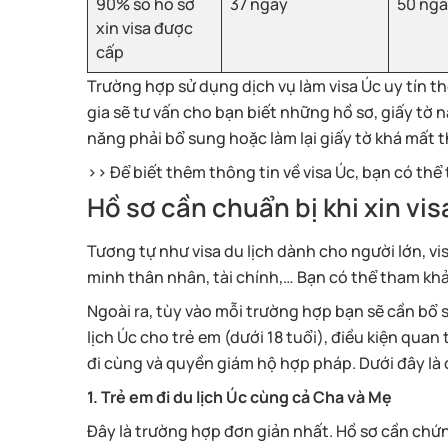
90% số hồ sơ
37 ngày
50 ng
xin visa được
cấp
Trường hợp sử dụng dịch vụ làm visa Úc uy tín t
gia sẽ tư vấn cho bạn biết những hồ sơ, giấy tờ 
năng phải bổ sung hoặc làm lại giấy tờ khá mất t
>> Để biết thêm thông tin về visa Úc, bạn có th
Hồ sơ cần chuẩn bị khi xin vi
Tương tự như visa du lịch dành cho người lớn, vi
minh thân nhân, tài chính,… Bạn có thể tham kh
Ngoài ra, tùy vào mỗi trường hợp bạn sẽ cần bổ su
lịch Úc cho trẻ em (dưới 18 tuổi), điều kiện qua
đi cùng và quyền giám hộ hợp pháp. Dưới đây là 
1. Trẻ em đi du lịch Úc cùng cả Cha và Mẹ
Đây là trường hợp đơn giản nhất. Hồ sơ cần chứn