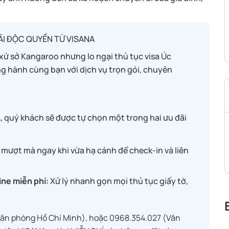
ÃI ĐỘC QUYỀN TỪ VISANA
ứ sở Kangaroo nhưng lo ngại thủ tục visa Úc
g hành cùng bạn với dịch vụ trọn gói, chuyên
NA, quý khách sẽ được tự chọn một trong hai ưu đãi
 mượt mà ngay khi vừa hạ cánh để check-in và liên
ine miễn phí:
Xử lý nhanh gọn mọi thủ tục giấy tờ,
Văn phòng Hồ Chí Minh), hoặc 0968.354.027 (Văn