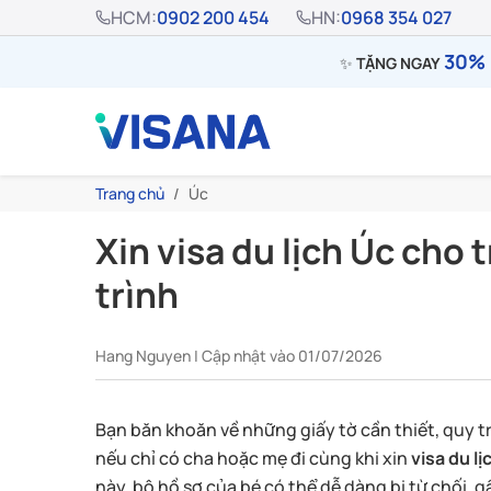
HCM:
0902 200 454
HN:
0968 354 027
30% 
✨
TẶNG NGAY
Trang chủ
Úc
Xin visa du lịch Úc cho 
trình
Hang Nguyen | Cập nhật vào 01/07/2026
Bạn băn khoăn về những giấy tờ cần thiết, quy tr
nếu chỉ có cha hoặc mẹ đi cùng khi xin
visa du l
này, bộ hồ sơ của bé có thể dễ dàng bị từ chối, 