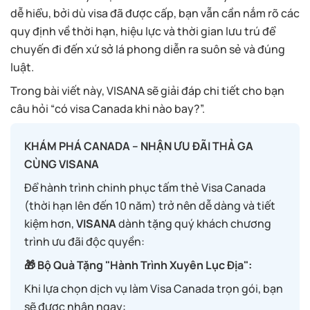
dễ hiểu, bởi dù visa đã được cấp, bạn vẫn cần nắm rõ các
quy định về thời hạn, hiệu lực và thời gian lưu trú để
chuyến đi đến xứ sở lá phong diễn ra suôn sẻ và đúng
luật.
Trong bài viết này, VISANA sẽ giải đáp chi tiết cho bạn
câu hỏi “có visa Canada khi nào bay?”.
KHÁM PHÁ CANADA – NHẬN ƯU ĐÃI THẢ GA
CÙNG VISANA
Để hành trình chinh phục tấm thẻ Visa Canada
(thời hạn lên đến 10 năm) trở nên dễ dàng và tiết
kiệm hơn,
VISANA
dành tặng quý khách chương
trình ưu đãi độc quyền:
🎁 Bộ Quà Tặng "Hành Trình Xuyên Lục Địa":
Khi lựa chọn dịch vụ làm Visa Canada trọn gói, bạn
sẽ được nhận ngay: