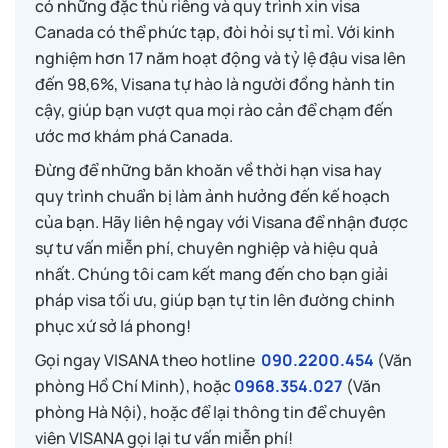
có những đặc thù riêng và quy trình xin visa
Canada có thể phức tạp, đòi hỏi sự tỉ mỉ. Với kinh
nghiệm hơn 17 năm hoạt động và tỷ lệ đậu visa lên
đến 98,6%, Visana tự hào là người đồng hành tin
cậy, giúp bạn vượt qua mọi rào cản để chạm đến
ước mơ khám phá Canada.
Đừng để những băn khoăn về thời hạn visa hay
quy trình chuẩn bị làm ảnh hưởng đến kế hoạch
của bạn. Hãy liên hệ ngay với Visana để nhận được
sự tư vấn miễn phí, chuyên nghiệp và hiệu quả
nhất. Chúng tôi cam kết mang đến cho bạn giải
pháp visa tối ưu, giúp bạn tự tin lên đường chinh
phục xứ sở lá phong!
Gọi ngay VISANA theo hotline
090.2200.454
(Văn
phòng Hồ Chí Minh), hoặc
0968.354.027
(Văn
phòng Hà Nội), hoặc để lại thông tin để chuyên
viên VISANA gọi lại tư vấn miễn phí!