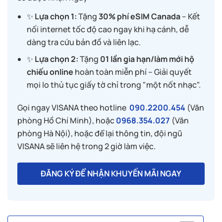
✨
Lựa chọn 1:
Tặng
30% phí eSIM Canada
– Kết
nối internet tốc độ cao ngay khi hạ cánh, dễ
dàng tra cứu bản đồ và liên lạc.
✨
Lựa chọn 2:
Tặng
01 lần gia hạn/làm mới hộ
chiếu online
hoàn toàn miễn phí – Giải quyết
mọi lo thủ tục giấy tờ chỉ trong "một nốt nhạc".
Gọi ngay VISANA theo hotline
090.2200.454
(Văn
phòng Hồ Chí Minh), hoặc
0968.354.027
(Văn
phòng Hà Nội), hoặc để lại thông tin, đội ngũ
VISANA sẽ liên hệ trong 2 giờ làm việc.
ĐĂNG KÝ ĐỂ NHẬN KHUYẾN MÃI NGAY