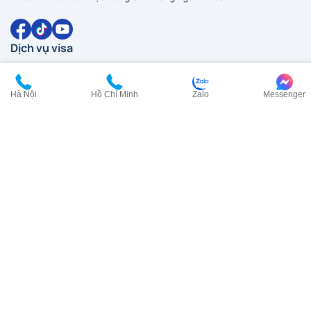
Dịch vụ visa
Visa Anh
Visa Canada
Hà Nội
Hồ Chí Minh
Zalo
Messenger
Visa Đài Loan
Visa Hàn Quốc
Visa đi HongKong
Visa Mỹ
Visa New Zealand
Visa Nhật Bản
Visa Pháp
Visa Trung Quốc
Visa Úc
Visa Ý
Liên hệ
HCM:
0902 200 454
HN:
0968 354 027
cskh@visana.vn