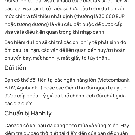
Đối với nhiều loại visa Canada (đặc biệt là visa du lịch và
các loại visa tạm trú), việc sở hữu bảo hiểm du lịch với
mức chi trả tối thiểu nhất định (thường là 30.000 EUR
hoặc tương đương) là yêu cầu bắt buộc để được cấp
visa và là điều kiện quan trọng khi nhập cảnh.
Bảo hiểm du lịch sẽ chi trả các chi phí y tế phát sinh do
ốm đau, tai nạn, các vấn đề liên quan đến hủy/trì hoãn
chuyến bay, mất hành lý, mất giấy tờ tùy thân…
Đổi tiền
Bạn có thể đổi tiền tại các ngân hàng lớn (Vietcombank,
BIDV, Agribank…) hoặc các điểm thu đổi ngoại tệ uy tín
được cấp phép. Tỷ giá có thể chênh lệch đôi chút giữa
các địa điểm.
Chuẩn bị Hành lý
Canada có khí hậu đa dạng theo mùa và vùng miền. Hãy
kiểm tra dự báo thời tiết tại điểm đến của bạn để chuẩn