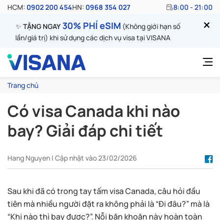
HCM:
0902 200 454
HN:
0968 354 027
8:00 - 21:00
30% PHÍ eSIM
✨
TẶNG NGAY
(Không giới hạn số
lần/giá trị) khi sử dụng các dịch vụ visa tại VISANA
Trang chủ
Có visa Canada khi nào
bay? Giải đáp chi tiết
Hang Nguyen | Cập nhật vào 23/02/2026
Sau khi đã có trong tay tấm visa Canada, câu hỏi đầu
tiên mà nhiều người đặt ra không phải là “Đi đâu?” mà là
“Khi nào thì bay được?”. Nỗi băn khoăn này hoàn toàn