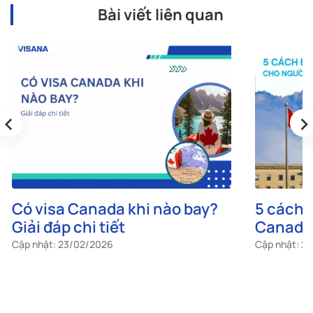
Bài viết liên quan
‹
›
Có visa Canada khi nào bay?
5 cách đ
Giải đáp chi tiết
Canada 
túc
Cập nhật: 23/02/2026
Cập nhật: 2