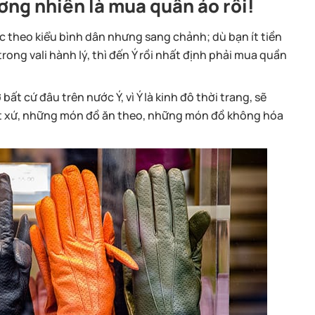
ơng nhiên là mua quần áo rồi!
c theo kiểu bình dân nhưng sang chảnh; dù bạn ít tiền
rong vali hành lý, thì đến Ý rồi nhất định phải mua quần
t cứ đâu trên nước Ý, vì Ý là kinh đô thời trang, sẽ
 xứ, những món đồ ăn theo, những món đồ không hóa