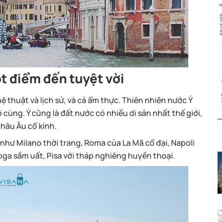
ột điểm đến tuyệt vời
ệ thuật và lịch sử, và cả ẩm thực. Thiên nhiên nước Ý
 cùng. Ý cũng là đất nước có nhiều di sản nhất thế giới,
Châu Âu cổ kính.
hư Milano thời trang, Roma của La Mã cổ đại, Napoli
oga sầm uất, Pisa với tháp nghiêng huyền thoại.