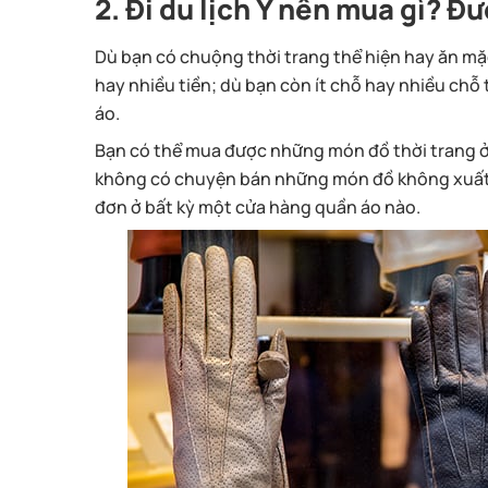
2. Đ
i du lịch
Ý
nên mua gì
? Đư
Dù bạn có chuộng thời trang thể hiện hay ăn mặ
hay nhiều tiền; dù bạn còn ít chỗ hay nhiều chỗ t
áo.
Bạn có thể mua được những món đồ thời trang ở bấ
không có chuyện bán những món đồ không xuất
đơn ở bất kỳ một cửa hàng quần áo nào.