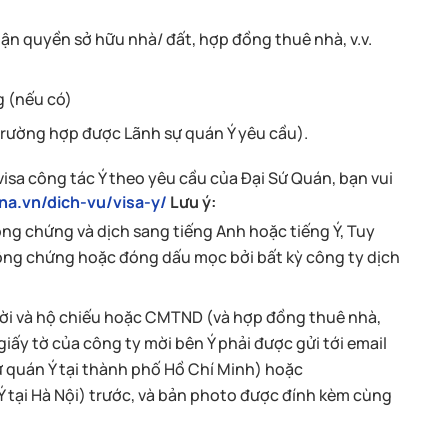
ận quyền sở hữu nhà/ đất, hợp đồng thuê nhà, v.v.
 (nếu có)
trường hợp được Lãnh sự quán Ý yêu cầu).
visa công tác Ý theo yêu cầu của Đại Sứ Quán, bạn vui
ana.vn/dich-vu/visa-y/
Lưu ý:
công chứng và dịch sang tiếng Anh hoặc tiếng Ý, Tuy
công chứng hoặc đóng dấu mọc bởi bất kỳ công ty dịch
 mời và hộ chiếu hoặc CMTND (và hợp đồng thuê nhà,
iấy tờ của công ty mời bên Ý phải được gửi tới email
ự quán Ý tại thành phố Hồ Chí Minh) hoặc
Ý tại Hà Nội) trước, và bản photo được đính kèm cùng