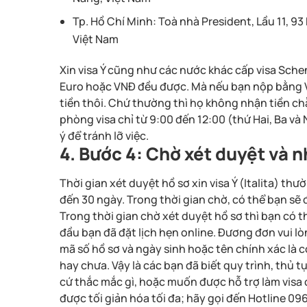
Tp. Hồ Chí Minh: Toà nhà President, Lầu 11, 
Việt Nam
Xin visa Ý cũng như các nước khác cấp visa Schen
Euro hoặc VNĐ đều được. Mà nếu bạn nộp bằng VN
tiền thôi. Chứ thường thì họ không nhận tiền chẵ
phòng visa chỉ từ 9:00 đến 12:00 (thứ Hai, Ba và
ý để tránh lỡ việc.
4. Bước 4: Chờ xét duyệt và n
Thời gian xét duyệt hồ sơ xin visa Ý (Italita) th
đến 30 ngày. Trong thời gian chờ, có thể bạn sẽ
Trong thời gian chờ xét duyệt hồ sơ thì bạn có t
đầu bạn đã đặt lịch hẹn online. Đương đơn vui l
mã số hồ sơ và ngày sinh hoặc tên chính xác là c
hay chưa. Vậy là các bạn đã biết quy trình, thủ t
cứ thắc mắc gì, hoặc muốn được hỗ trợ làm visa 
được tối giản hóa tối đa; hãy gọi đến Hotline 0