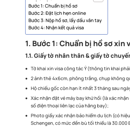
Bước 1: Chuẩn bị hồ sơ
Bước 2: Đặt lịch hẹn online
Bước 3: Nộp hồ sơ, lấy dấu vân tay
Bước 4: Nhận kết quả visa
1. Bước 1: Chuẩn bị hồ sơ xin 
1.1. Giấy tờ nhân thân & giấy tờ chuyế
Tờ khai xin visa công tác Ý (thông tin khai ph
2 ảnh thẻ 4x6cm, phông trắng, chụp không quá
Hộ chiếu gốc còn hạn ít nhất 3 tháng sau ngày 
Xác nhận đặt vé máy bay khứ hồi (là xác nhận
số điện thoại liên lạc của hãng bay);
Photo giấy xác nhận bảo hiểm du lịch (có hiệu 
Schengen, có mức đền bù tối thiểu là 30.000 