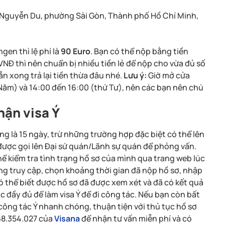
93 Nguyễn Du, phường Sài Gòn, Thành phố Hồ Chí Minh,
gen thì lệ phí là
90 Euro
. Bạn có thể nộp bằng tiền
Đ thì nên chuẩn bị nhiều tiền lẻ để nộp cho vừa đủ số
n xong trả lại tiền thừa đâu nhé.
Lưu ý:
Giờ mở cửa
 Năm) và 14:00 đến 16:00 (thứ Tư), nên các bạn nên chú
hận visa Ý
ường là 15 ngày, trừ những trường hợp đặc biệt có thể lên
 được gọi lên Đại sứ quán/Lãnh sự quán để phỏng vấn.
hể kiểm tra tình trạng hồ sơ của mình qua trang web lúc
òng truy cập, chọn khoảng thời gian đã nộp hồ sơ, nhập
ó thể biết được hồ sơ đã được xem xét và đã có kết quả
ục đầy đủ để làm visa Ý để đi công tác. Nếu bạn còn bất
công tác Ý nhanh chóng, thuận tiện với thủ tục hồ sơ
968.354.027 của
Visana
để nhận tư vấn miễn phí và có