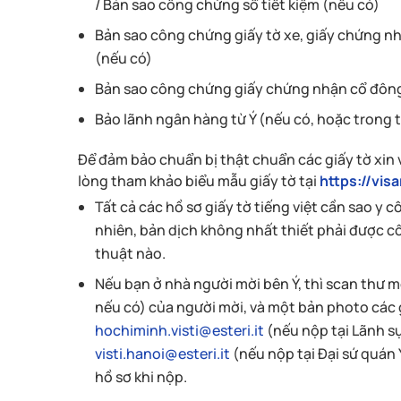
/ Bản sao công chứng sổ tiết kiệm (nếu có)
Bản sao công chứng giấy tờ xe, giấy chứng nh
(nếu có)
Bản sao công chứng giấy chứng nhận cổ đông
Bảo lãnh ngân hàng từ Ý (nếu có, hoặc trong 
Để đảm bảo chuẩn bị thật chuẩn các giấy tờ xin 
lòng tham khảo biểu mẫu giấy tờ tại
https://vis
Tất cả các hồ sơ giấy tờ tiếng việt cần sao y 
nhiên, bản dịch không nhất thiết phải được 
thuật nào.
Nếu bạn ở nhà người mời bên Ý, thì scan thư
nếu có) của người mời, và một bản photo các g
hochiminh.visti@esteri.it
(nếu nộp tại Lãnh s
visti.hanoi@esteri.it
(nếu nộp tại Đại sứ quán 
hồ sơ khi nộp.