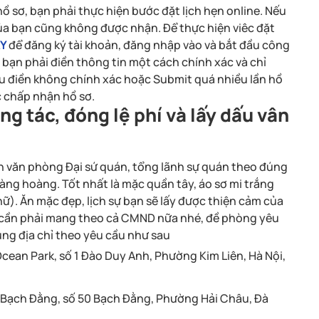
ồ sơ, bạn phải thực hiện bước đặt lịch hẹn online. Nếu
của bạn cũng không được nhận. Để thực hiện viêc đặt
ÂY
để đăng ký tài khoản, đăng nhập vào và bắt đầu công
n bạn phải điền thông tin một cách chính xác và chỉ
u điền không chính xác hoặc Submit quá nhiều lần hồ
c chấp nhận hồ sơ.
ng tác, đóng lệ phí và lấy dấu vân
ến văn phòng Đại sứ quán, tổng lãnh sự quán theo đúng
đàng hoàng. Tốt nhất là mặc quần tây, áo sơ mi trắng
 nữ). Ăn mặc đẹp, lịch sự bạn sẽ lấy được thiện cảm của
Bạn cần phải mang theo cả CMND nữa nhé, đề phòng yêu
úng địa chỉ theo yêu cầu như sau
Ocean Park, số 1 Đào Duy Anh, Phường Kim Liên, Hà Nội,
 Bạch Đằng, số 50 Bạch Đằng, Phường Hải Châu, Đà