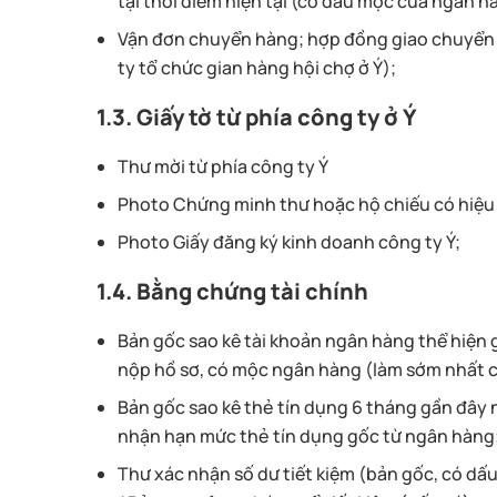
tại thời điểm hiện tại (có dấu mộc của ngân h
Vận đơn chuyển hàng; hợp đồng giao chuyển h
ty tổ chức gian hàng hội chợ ở Ý);
1.3. Giấy tờ từ phía công ty ở Ý
Thư mời từ phía công ty Ý
Photo Chứng minh thư hoặc hộ chiếu có hiệu 
Photo Giấy đăng ký kinh doanh công ty Ý;
1.4. Bằng chứng tài chính
Bản gốc sao kê tài khoản ngân hàng thể hiện 
nộp hồ sơ, có mộc ngân hàng (làm sớm nhất ch
Bản gốc sao kê thẻ tín dụng 6 tháng gần đây
nhận hạn mức thẻ tín dụng gốc từ ngân hàng
Thư xác nhận số dư tiết kiệm (bản gốc, có d