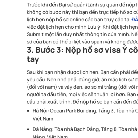
Trước khi đến Đại sứ quán/Lãnh sự quán để nộp h
không có bước này thì bạn đến trực tiếp hồ sơ 
lịch hẹn nộp hồ sơ online các bạn truy cập tại
Đ
việc đặt lịch hẹn cho mình
Lưu ý:
Khi đặt lịch hẹ
Submit một lần duy nhất thông tin của mình. Nế
sơ của bạn có thể bị liệt vào spam và không đượ
3. Bước 3: Nộp hồ sơ visa Ý cô
tay
Sau khi bạn nhận được lịch hẹn. Bạn cần phải đ
yêu cầu. Nên nhớ phải đúng giờ, ăn mặc lịch sự 
(đối với nam) và váy đen, áo sơ mi trắng (đối với
người ta đầu tiên, mọi việc sẽ thuận lợi hơn. 
cầu phải xuất trình. Để nộp hồ sơ bạn cần đến đ
Hà Nội: Ocean Park Building, Tầng 3, Tòa nhà 
Việt Nam
Đà Nẵng: Tòa nhà Bạch Đằng, Tầng 8, Tòa nhà
Nẵng, Việt Nam