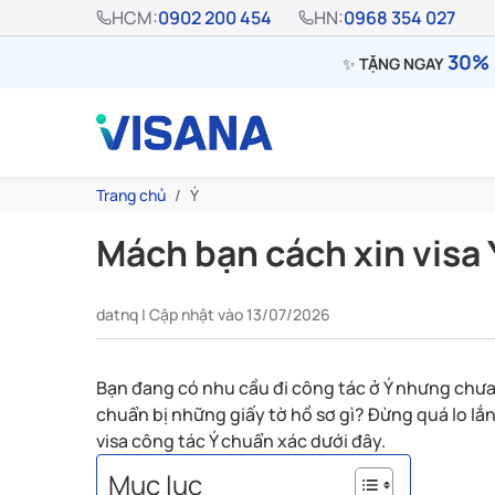
HCM:
0902 200 454
HN:
0968 354 027
30% 
✨
TẶNG NGAY
Trang chủ
Ý
Mách bạn cách xin visa 
datnq | Cập nhật vào 13/07/2026
Bạn đang có nhu cầu đi công tác ở Ý nhưng chưa 
chuẩn bị những giấy tờ hồ sơ gì? Đừng quá lo lắ
visa công tác Ý chuẩn xác dưới đây.
Mục lục