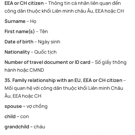
EEA or CH citizen
– Thông tin cá nhân liên quan đến
công dân thuộc khối Liên minh châu Âu, EEA hoặc CH
Surname
– Họ
First name(s)
– Tên
Date of birth
– Ngày sinh
Nationality
– Quốc tịch
Number of travel document or ID card
– Số giấy thông
hành hoặc CMND
35. Family relationship with an EU, EEA or CH citizen
–
Mối quan hệ với công dân thuộc khối Liên minh Châu
Âu, EEA hoặc CH
spouse –
vợ chồng
child –
con
grandchild –
cháu