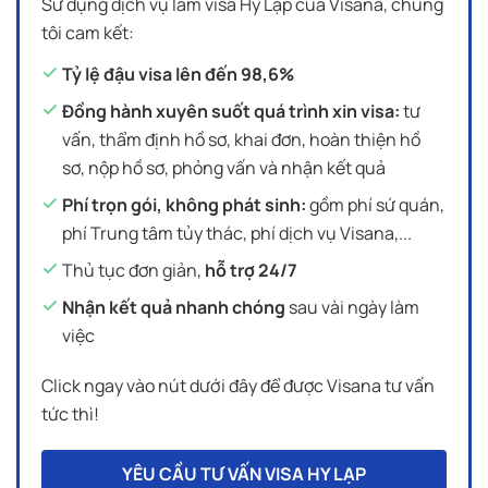
Sử dụng dịch vụ làm visa Hy Lạp của Visana, chúng
tôi cam kết:
Tỷ lệ đậu visa lên đến 98,6%
Đồng hành xuyên suốt quá trình xin visa:
tư
vấn, thẩm định hồ sơ, khai đơn, hoàn thiện hồ
sơ, nộp hồ sơ, phỏng vấn và nhận kết quả
Phí trọn gói, không phát sinh:
gồm phí sứ quán,
phí Trung tâm tủy thác, phí dịch vụ Visana,...
Thủ tục đơn giản,
hỗ trợ 24/7
Nhận kết quả nhanh chóng
sau vài ngày làm
việc
Click ngay vào nút dưới đây để được Visana tư vấn
tức thì!
YÊU CẦU TƯ VẤN VISA HY LẠP