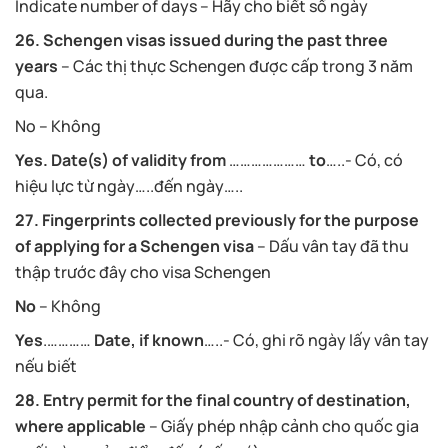
Indicate number of days – Hãy cho biết số ngày
26. Schengen visas issued during the past three
years
– Các thị thực Schengen được cấp trong 3 năm
qua.
No – Không
Yes. Date(s) of validity from
…………………
to
…..- Có, có
hiệu lực từ ngày…..đến ngày…..
27. Fingerprints collected previously for the purpose
of applying for a Schengen visa
– Dấu vân tay đã thu
thập trước đây cho visa Schengen
No
– Không
Yes
.…………
Date, if known
…..- Có, ghi rõ ngày lấy vân tay
nếu biết
28. Entry permit for the final country of destination,
where applicable
– Giấy phép nhập cảnh cho quốc gia