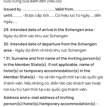
cuối cùng của điểm đến (nếu có)
Issued by
………………………………..
Valid from
…………………………
until
…………- Được cấp bởi…….Có hiệu lực từ ngày…..đến
ngày…..
29. Intended date of arrival in the Schengen area
–
Ngày dự định vào khu vực Schengen
30. Intended date of departure from the Schengen
area
– Ngày dự định rời khỏi khu vực Schengen
* 31. Surname and first name of the inviting person(s)
in the Member State(s). If not applicable, name of
hotel(s) or temporary accommodation(s) in the
Member State(s)
– Họ và tên người mời tại các quốc gia
thành viên. Nếu không có, điền tên các khách sạn hoặc
nơi lưu trú tạm thời tại các quốc gia thành viên.
Address and e-mail address of inviting
person(s)/hotel(s)/temporary accommodation(s)
–