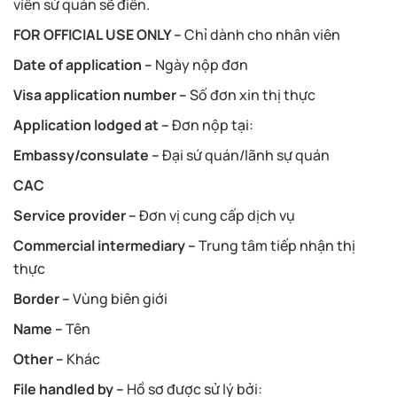
viên sứ quán sẽ điền.
FOR OFFICIAL USE ONLY –
Chỉ dành cho nhân viên
Date of application –
Ngày nộp đơn
Visa application number –
Số đơn xin thị thực
Application lodged at –
Đơn nộp tại:
Embassy/consulate –
Đại sứ quán/lãnh sự quán
CAC
Service provider –
Đơn vị cung cấp dịch vụ
Commercial intermediary –
Trung tâm tiếp nhận thị
thực
Border –
Vùng biên giới
Name –
Tên
Other –
Khác
File handled by –
Hồ sơ được sử lý bởi: