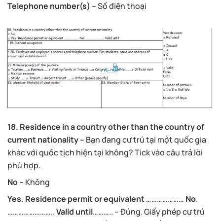
Telephone number(s) –
Số điện thoại
18. Residence in a country other than the country of
current nationality –
Bạn đang cư trú tại một quốc gia
khác với quốc tịch hiện tại không? Tick vào câu trả lời
phù hợp.
No –
Không
Yes. Residence permit or equivalent
…………………
No
.
……………………..
Valid until
……….. – Đúng. Giấy phép cư trú