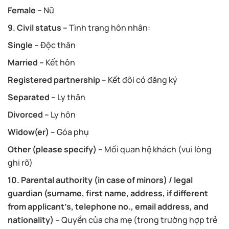
Female –
Nữ
9. Civil status –
Tình trạng hôn nhân:
Single –
Độc thân
Married –
Kết hôn
Registered partnership –
Kết đôi có đăng ký
Separated –
Ly thân
Divorced –
Ly hôn
Widow(er) –
Góa phụ
Other (please specify) –
Mối quan hệ khách (vui lòng
ghi rõ)
10. Parental authority (in case of minors) / legal
guardian (surname, first name, address, if different
from applicant’s, telephone no., email address, and
nationality) –
Quyền của cha mẹ (trong trường hợp trẻ