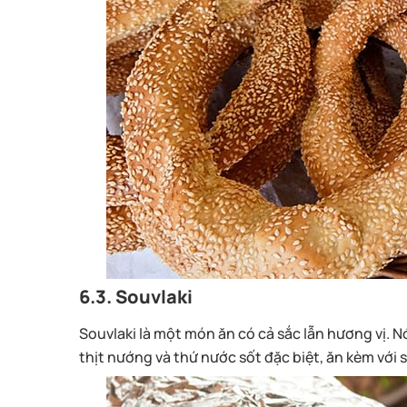
6.3. Souvlaki
Souvlaki là một món ăn có cả sắc lẫn hương vị. N
thịt nướng và thứ nước sốt đặc biệt, ăn kèm với 