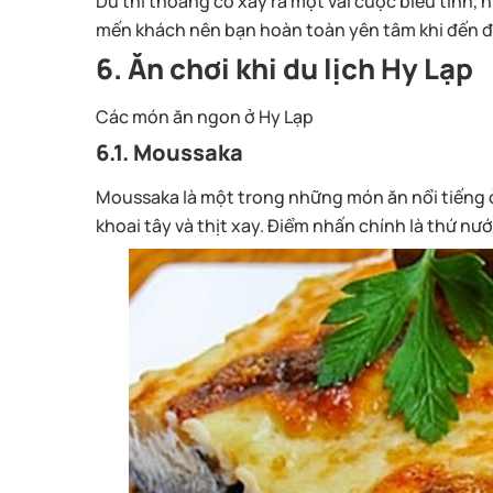
Dù thi thoảng có xảy ra một vài cuộc biểu tình,
mến khách nên bạn hoàn toàn yên tâm khi đến đâ
6. Ăn chơi khi du lịch Hy Lạp
Các món ăn ngon ở Hy Lạp
6.1. Moussaka
Moussaka là một trong những món ăn nổi tiếng ở 
khoai tây và thịt xay. Điểm nhấn chính là thứ nư