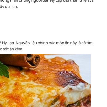
 nhưng nhìn chung người dân Hy Lạp khá thân thiện và
y du lịch.
Hy Lạp. Nguyên liệu chính của món ăn này là cà tím,
ớc sốt ăn kèm.