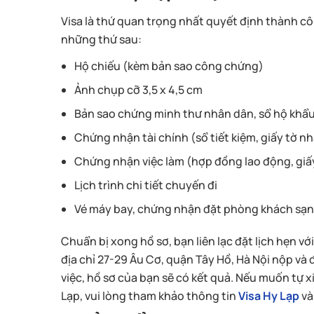
Visa là thứ quan trọng nhất quyết định thành cô
những thứ sau:
Hộ chiếu (kèm bản sao công chứng)
Ảnh chụp cỡ 3,5 x 4,5 cm
Bản sao chứng minh thư nhân dân, sổ hộ khẩ
Chứng nhận tài chính (
sổ tiết kiệm, giấy tờ nhà
Chứng nhận việc làm (
hợp đồng lao động, giấy
Lịch trình chi tiết chuyến đi
Vé máy bay, chứng nhận đặt phòng khách sạ
Chuẩn bị xong hồ sơ, bạn liên lạc đặt lịch hẹn v
địa chỉ 27-29 Âu Cơ, quận Tây Hồ, Hà Nội nộp và 
việc, hồ sơ của bạn sẽ có kết quả. Nếu muốn tự xi
Lạp, vui lòng tham khảo thông tin
Visa Hy Lạp
và