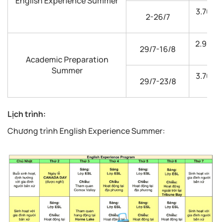
English Experience Summer
3.700 
2-26/7
2.962 
29/7-16/8
Academic Preparation
Summer
3.700 
29/7-23/8
Lịch trình:
Chương trình English Experience Summer: