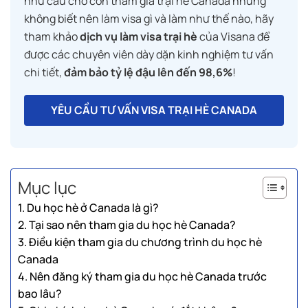
nhu cầu cho con tham gia trại hè Canada nhưng
không biết nên làm visa gì và làm như thế nào, hãy
tham khảo
dịch vụ làm visa trại hè
của Visana để
được các chuyên viên dày dặn kinh nghiệm tư vấn
chi tiết,
đảm bảo tỷ lệ đậu lên đến 98,6%
!
YÊU CẦU TƯ VẤN VISA TRẠI HÈ CANADA
Mục lục
1. Du học hè ở Canada là gì?
2. Tại sao nên tham gia du học hè Canada?
3. Điều kiện tham gia du chương trình du học hè
Canada
4. Nên đăng ký tham gia du học hè Canada trước
bao lâu?