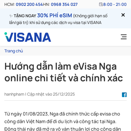
HCM:
0902 200 454
HN:
0968 354 027
8:00 - 21:00
30% PHÍ eSIM
✨
TẶNG NGAY
(Không giới hạn số
lần/giá trị) khi sử dụng các dịch vụ visa tại VISANA
Trang chủ
Hướng dẫn làm eVisa Nga
online chi tiết và chính xác
hanhpham | Cập nhật vào 25/12/2025
Từ ngày 01/08/2023, Nga đã chính thức cấp evisa cho
công dân Việt Nam để đi du lịch và công tác tại Nga.
Động thái này đã mở ra vô vàn thuận lợi cho công dân