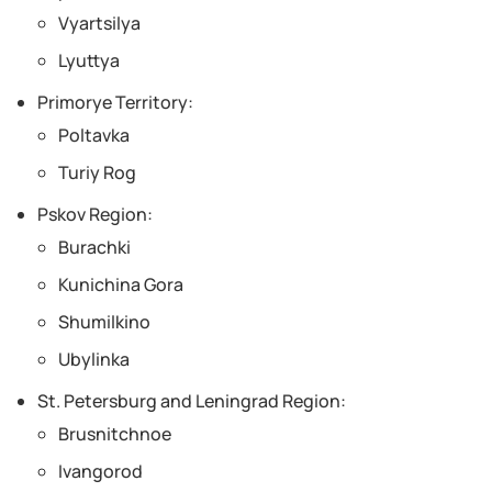
Vyartsilya
Lyuttya
Primorye Territory:
Poltavka
Turiy Rog
Pskov Region:
Burachki
Kunichina Gora
Shumilkino
Ubylinka
St. Petersburg and Leningrad Region:
Brusnitchnoe
Ivangorod