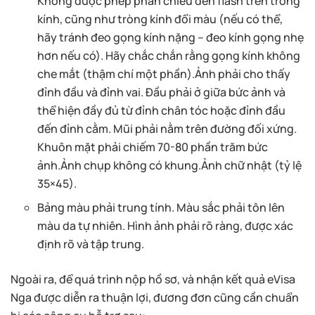
Không được phép phản chiếu đèn flash trên tròng
kính, cũng như tròng kính đổi màu (nếu có thể,
hãy tránh đeo gọng kính nặng – đeo kính gọng nhẹ
hơn nếu có). Hãy chắc chắn rằng gọng kính không
che mắt (thậm chí một phần).Ảnh phải cho thấy
đỉnh đầu và đỉnh vai. Đầu phải ở giữa bức ảnh và
thể hiện đầy đủ từ đỉnh chân tóc hoặc đỉnh đầu
đến đỉnh cằm. Mũi phải nằm trên đường đối xứng.
Khuôn mặt phải chiếm 70-80 phần trăm bức
ảnh.Ảnh chụp không có khung.Ảnh chữ nhật (tỷ lệ
35×45).
Bảng màu phải trung tính. Màu sắc phải tôn lên
màu da tự nhiên. Hình ảnh phải rõ ràng, được xác
định rõ và tập trung.
Ngoài ra, để quá trình nộp hồ sơ, và nhận kết quả eVisa
Nga được diễn ra thuận lợi, đương đơn cũng cần chuẩn