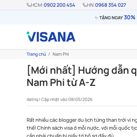
HCM:
0902 200 454
HN:
0968 354 027
30% 
✨
TẶNG NGAY
Trang chủ
Nam Phi
[Mới nhất] Hướng dẫn qu
Nam Phi từ A-Z
datnq | Cập nhật vào 08/05/2026
Rất nhiều các blogger du lịch từng than trời vì n
thế! Chính sách visa ở mỗi nước, với mỗi quốc tị
cần phải chuẩn bị giấy tờ hồ sơ đầy đủ.