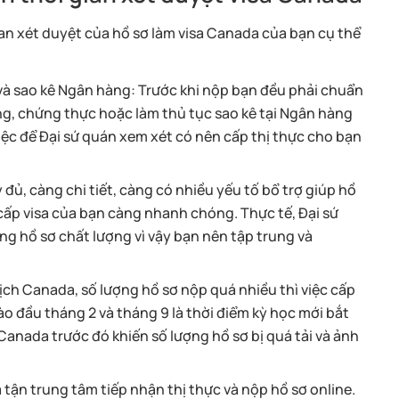
an xét duyệt của hồ sơ làm visa Canada của bạn cụ thể
à sao kê Ngân hàng: Trước khi nộp bạn đều phải chuẩn
hứng, chứng thực hoặc làm thủ tục sao kê tại Ngân hàng
iệc để Đại sứ quán xem xét có nên cấp thị thực cho bạn
đủ, càng chi tiết, càng có nhiều yếu tố bổ trợ giúp hồ
 cấp visa của bạn càng nhanh chóng. Thực tế, Đại sứ
g hồ sơ chất lượng vì vậy bạn nên tập trung và
ịch Canada, số lượng hồ sơ nộp quá nhiều thì việc cấp
vào đầu tháng 2 và tháng 9 là thời điểm kỳ học mới bắt
 Canada trước đó khiến số lượng hồ sơ bị quá tải và ảnh
 tận trung tâm tiếp nhận thị thực và nộp hồ sơ online.