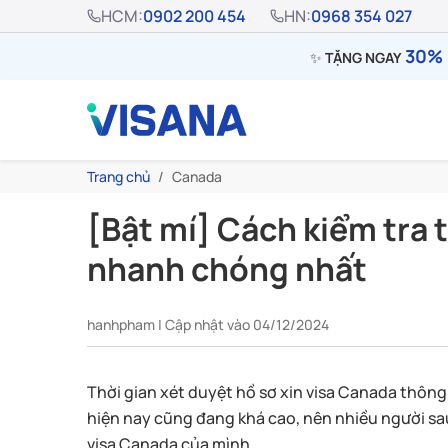
HCM:
0902 200 454
HN:
0968 354 027
30% 
✨
TẶNG NGAY
Trang chủ
Canada
[Bật mí] Cách kiểm tra 
nhanh chóng nhất
hanhpham | Cập nhật vào 04/12/2024
Thời gian xét duyệt hồ sơ xin visa Canada thông 
hiện nay cũng đang khá cao, nên nhiều người sau 
visa Canada của mình.