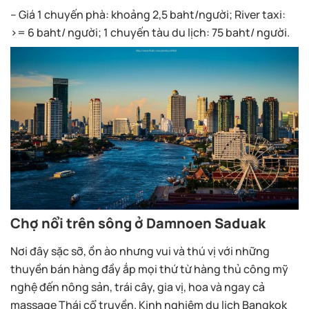
– Giá 1 chuyến phà: khoảng 2,5 baht/người; River taxi:
>= 6 baht/ người; 1 chuyến tàu du lịch: 75 baht/ người.
Chợ nổi trên sông ở Damnoen Saduak
Nơi đây sặc sỡ, ồn ào nhưng vui và thú vị với những
thuyền bán hàng đầy ắp mọi thứ từ hàng thủ công mỹ
nghệ đến nông sản, trái cây, gia vị, hoa và ngay cả
massage Thái cổ truyền. Kinh nghiệm du lịch Bangkok