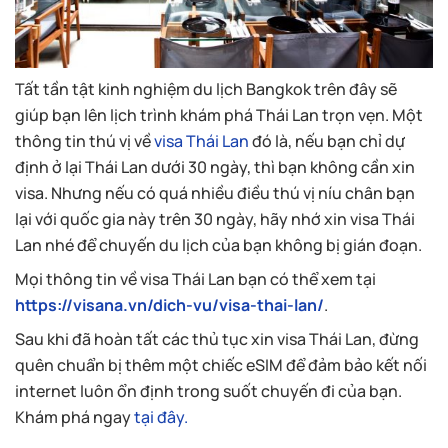
Tất tần tật kinh nghiệm du lịch Bangkok trên đây sẽ
giúp bạn lên lịch trình khám phá Thái Lan trọn vẹn. Một
thông tin thú vị về
visa Thái Lan
đó là, nếu bạn chỉ dự
định ở lại Thái Lan dưới 30 ngày, thì bạn không cần xin
visa. Nhưng nếu có quá nhiều điều thú vị níu chân bạn
lại với quốc gia này trên 30 ngày, hãy nhớ xin visa Thái
Lan nhé để chuyến du lịch của bạn không bị gián đoạn.
Mọi thông tin về visa Thái Lan bạn có thể xem tại
https://visana.vn/dich-vu/visa-thai-lan/
.
Sau khi đã hoàn tất các thủ tục xin visa Thái Lan, đừng
quên chuẩn bị thêm một chiếc eSIM để đảm bảo kết nối
internet luôn ổn định trong suốt chuyến đi của bạn.
Khám phá ngay
tại đây.