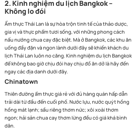
2. Kinh nghiệm du lịch Bangkok –
Không lo đói
Ẩm thực Thái Lan là sự hòa trộn tinh tế của thảo dược,
gia vị và thực phẩm tươi sống, với những phong cách
nấu nướng chua cay đặc biệt. Mà ở Bangkok, các khu ăn
uống đầy đặn và ngon lành dưới đây sẽ khiến khách du
lịch Thái Lan luôn no căng. Kinh nghiệm du lịch Bangkok
để không bao giờ chịu đói hay chịu đồ ăn dở là hãy đến
ngay các địa danh dưới đây.
Chinatown
Thiên đường ẩm thực giá rẻ với đủ hàng quán hấp dẫn
trải dài từ đầu đến cuối phố. Nước lựu, nước quýt hồng
hồng mát lạnh; sầu riêng thơm nức; xôi xoài thơm
ngon; hải sản chua cay thơm lừng đều có giá khá bình
dân.