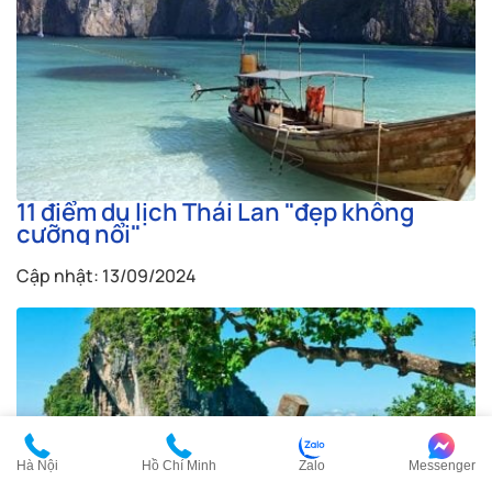
11 điểm du lịch Thái Lan "đẹp không
cưỡng nổi"
Cập nhật: 13/09/2024
Hà Nội
Hồ Chí Minh
Zalo
Messenger