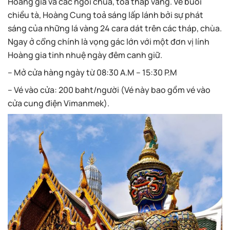
Hoàng gia và các ngôi chùa, tòa tháp vàng. Về buổi
chiều tà, Hoàng Cung toả sáng lấp lánh bởi sự phát
sáng của những lá vàng 24 cara dát trên các tháp, chùa.
Ngay ở cổng chính là vọng gác lớn với một đơn vị lính
Hoàng gia tinh nhuệ ngày đêm canh giữ.
– Mở cửa hàng ngày từ 08:30 A.M – 15:30 P.M
– Vé vào cửa: 200 baht/người (Vé này bao gồm vé vào
cửa cung điện Vimanmek).