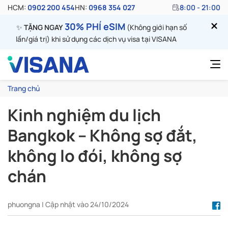
HCM:
0902 200 454
HN:
0968 354 027
8:00 - 21:00
30% PHÍ eSIM
✨
TẶNG NGAY
(Không giới hạn số
lần/giá trị) khi sử dụng các dịch vụ visa tại VISANA
Trang chủ
Kinh nghiệm du lịch
Bangkok – Không sợ đắt,
không lo đói, không sợ
chán
phuongna | Cập nhật vào 24/10/2024