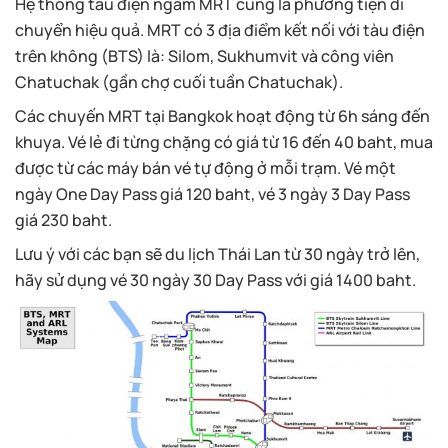
Hệ thống tàu điện ngầm MRT cũng là phương tiện di
chuyển hiệu quả. MRT có 3 địa điểm kết nối với tàu điện
trên không (BTS) là: Silom, Sukhumvit và công viên
Chatuchak (gần chợ cuối tuần Chatuchak).
Các chuyến MRT tại Bangkok hoạt động từ 6h sáng đến
khuya. Vé lẻ đi từng chặng có giá từ 16 đến 40 baht, mua
được từ các máy bán vé tự động ở mỗi trạm. Vé một
ngày One Day Pass giá 120 baht, vé 3 ngày 3 Day Pass
giá 230 baht.
Lưu ý với các bạn sẽ du lịch Thái Lan từ 30 ngày trở lên,
hãy sử dụng vé 30 ngày 30 Day Pass với giá 1400 baht.