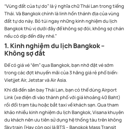
“Vùng đất của tự do” là ý nghĩa chữ Thái Lan trong tiếng
Thái. Và Bangkok chính là linh hồn thánh địa của vùng
đất tự do này. Bỏ túi ngay những kinh nghiệm du lịch
Bangkok thú vị dưới đây để không sợ đói, không sợ chán
nếu có dịp đến đây nhé.”
1. Kinh nghiệm du lịch Bangkok –
Không sợ đắt
Để có giá vé “êm” qua Bangkok, bạn nhớ đặt vé sớm
trong các đợt khuyến mãi của 3 hãng giá rẻ phổ biến:
Vietjjet Air, Jetstar và Air Asia.
Khi đã đến sân bay Thái Lan, bạn có thể dùng Airport
Link (xe điện đi vào thành phố với giá khoảng 40 Baht)
rồi đổi trạm tàu hoặc bắt taxi về khách sạn. Qua tham
khảo nhiều kinh nghiệm du lịch Bangkok, Visana khuyên
du khách nên ưu tiên sử dụng hệ thống tàu trên không
Skytrain (Hay còn gọi là BTS – Bangkok Mass Transit