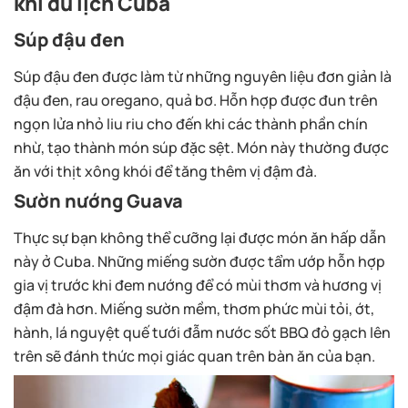
khi du lịch Cuba
Súp đậu đen
Súp đậu đen được làm từ những nguyên liệu đơn giản là
đậu đen, rau oregano, quả bơ. Hỗn hợp được đun trên
ngọn lửa nhỏ liu riu cho đến khi các thành phần chín
nhừ, tạo thành món súp đặc sệt. Món này thường được
ăn với thịt xông khói để tăng thêm vị đậm đà.
Sườn nướng Guava
Thực sự bạn không thể cưỡng lại được món ăn hấp dẫn
này ở Cuba. Những miếng sườn được tẩm ướp hỗn hợp
gia vị trước khi đem nướng để có mùi thơm và hương vị
đậm đà hơn. Miếng sườn mềm, thơm phức mùi tỏi, ớt,
hành, lá nguyệt quế tưới đẫm nước sốt BBQ đỏ gạch lên
trên sẽ đánh thức mọi giác quan trên bàn ăn của bạn.