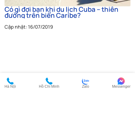
Có gì đợi bạn khi du lịch Cuba – thiên
đường trên biển Caribe?
Cập nhật: 16/07/2019
Hà Nội
Hồ Chí Minh
Zalo
Messenger
VISANA là thương hiệu tiên phong cung cấp giải pháp visa an
toàn, khả thi, minh bạch và bền vững, giúp quá trình xin visa trở
nên thuận lợi và tự tin nhất.
Được xây dựng trên hành trình hơn 17 năm kiến tạo niềm tin cùng
đội ngũ chuyên viên am hiểu và tận tâm, VISANA không ngừng