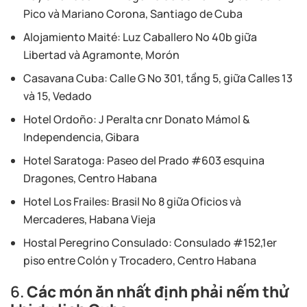
Pico và Mariano Corona, Santiago de Cuba
Alojamiento Maité:
Luz Caballero No 40b giữa
Libertad và Agramonte, Morón
Casavana Cuba:
Calle G No 301, tầng 5, giữa Calles 13
và 15, Vedado
Hotel Ordoño:
J Peralta cnr Donato Mámol &
Independencia, Gibara
Hotel Saratoga:
Paseo del Prado #603 esquina
Dragones, Centro Habana
Hotel Los Frailes
: Brasil No 8 giữa Oficios và
Mercaderes, Habana Vieja
Hostal Peregrino Consulado
: Consulado #152,1er
piso entre Colón y Trocadero, Centro Habana
6
.
Các món ăn nhất định phải nếm thử