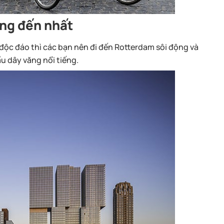
áng đến nhất
 độc đáo thì các bạn nên đi đến Rotterdam sôi động và
ầu dây văng nổi tiếng.