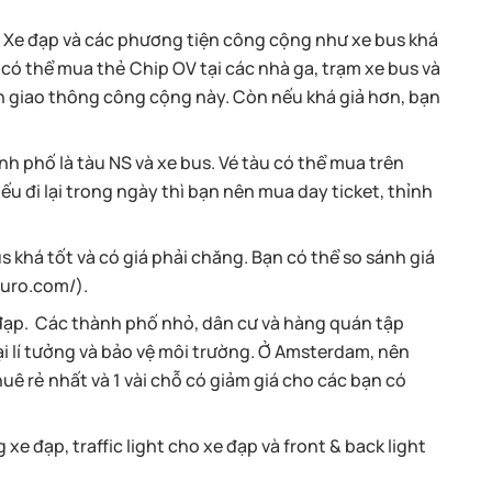
. Xe đạp và các phương tiện công cộng như xe bus khá
n có thể mua thẻ Chip OV tại các nhà ga, trạm xe bus và
ện giao thông công cộng này. Còn nếu khá giả hơn, bạn
h phố là tàu NS và xe bus. Vé tàu có thể mua trên
u đi lại trong ngày thì bạn nên mua day ticket, thỉnh
khá tốt và có giá phải chăng. Bạn có thể so sánh giá
euro.com/).
e đạp. Các thành phố nhỏ, dân cư và hàng quán tập
ại lí tưởng và bảo vệ môi trường. Ở Amsterdam, nên
uê rẻ nhất và 1 vài chỗ có giảm giá cho các bạn có
xe đạp, traffic light cho xe đạp và front & back light