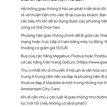
Hệ thống giao thông ở Hà Lan phát triển khá tốt
rẻ và thuận tiện cho việc đi lại của du khách. Bạ
các siêu thị lớn để sử dụng được các phương ti
cũng có thể chọn taxi.
Phương tiện giao thông chính để đi giữa các thàn
mạng hoặc trực tiếp ở trạm bằng máy tự động. Nế
thoảng có giảm giá 15 EUR.
Bus của các hãng Megabus, Flixbus hoặc Postbus 
cả các hãng trên trang GoEuro (https://www.go
Thú vị nhất khi di chuyển ở Hà Lan là văn hóa x
trung ở trung tâm nên xe đạp là phương tiện đi l
thuê xe đạp ở Macbike là một trong những nơi th
Amsterdam City Card.
Khi đi cần chú ý các luật lệ giao thông như đường 
lúc trời tối (nếu không có sẽ bị phạt!)