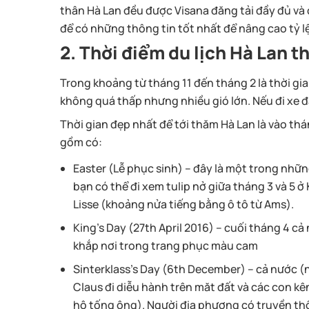
thân Hà Lan đều được Visana đăng tải đầy đủ và 
để có những thông tin tốt nhất để nâng cao tỷ l
2. Thời điểm du lịch Hà Lan t
Trong khoảng từ tháng 11 đến tháng 2 là thời gia
không quá thấp nhưng nhiều gió lớn. Nếu đi xe đ
Thời gian đẹp nhất để tới thăm Hà Lan là vào thá
gồm có:
Easter (Lễ phục sinh)
– đây là một trong nhữn
bạn có thể đi xem tulip nở giữa tháng 3 và 5 
Lisse (khoảng nửa tiếng bằng ô tô từ Ams).
King’s Day (27th April 2016)
– cuối tháng 4 cả
khắp nơi trong trang phục màu cam
Sinterklass’s Day (6th December)
– cả nước (n
Claus đi diễu hành trên măt đất và các con k
hộ tống ông). Người địa phương có truyền th