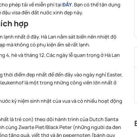
cho phép tải về miễn phí tại
ĐÂY
. Bạn có thể tận dụng
ệ đậu visa đến đất nước xinh đẹp này.
hích hợp
n lạnh nhất ở đây. Hà Lan nằm sát biển nên nhiệt độ
ạp mà không có phụ kiện ấm sẽ rất lạnh.
ng 4, hè và tháng 12. Các ngày lễ quan trọng ở Hà Lan
g thời điểm đẹp nhất để đến đây vào ngày nghỉ Easter,
ở Keukenhof là một trong những công viên lớn nhất ở
 nước kỷ niệm sinh nhật của vua và có nhiều hoạt động
hất là trẻ con) theo dõi hành trình của Dutch Santa
ênh cùng Zwarte Piet/Black Peter (những người da đen
ống tặng quà, viết thơ và ăn pepernoten (bánh quy