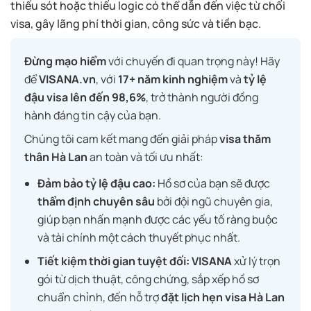
thiếu sót hoặc thiếu logic có thể dẫn đến việc từ chối
visa, gây lãng phí thời gian, công sức và tiền bạc.
Đừng mạo hiểm
với chuyến đi quan trọng này! Hãy
để
VISANA.vn
, với
17+ năm kinh nghiệm
và
tỷ lệ
đậu visa lên đến 98,6%
, trở thành người đồng
hành đáng tin cậy của bạn.
Chúng tôi cam kết mang đến giải pháp
visa thăm
thân Hà Lan
an toàn và tối ưu nhất:
Đảm bảo tỷ lệ đậu cao:
Hồ sơ của bạn sẽ được
thẩm định chuyên sâu
bởi đội ngũ chuyên gia,
giúp bạn nhấn mạnh được các yếu tố ràng buộc
và tài chính một cách thuyết phục nhất.
Tiết kiệm thời gian tuyệt đối:
VISANA
xử lý trọn
gói từ dịch thuật, công chứng, sắp xếp hồ sơ
chuẩn chỉnh, đến hỗ trợ
đặt lịch hẹn visa Hà Lan