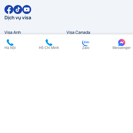
Dịch vụ visa
Visa Anh
Visa Canada
Visa Đài Loan
Visa Hàn Quốc
Hà Nội
Hồ Chí Minh
Zalo
Messenger
Visa đi HongKong
Visa Mỹ
Visa New Zealand
Visa Nhật Bản
Visa Pháp
Visa Trung Quốc
Visa Úc
Visa Ý
Liên hệ
HCM:
0902 200 454
HN:
0968 354 027
cskh@visana.vn
Tầng 23, Tòa nhà TASCO, Lô HH2-2, Đường Phạm Hùng,