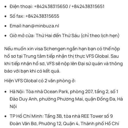
Điện thoại: +842438315650 / +842438315651
Số fax: +842438315655
Email:
han@minbuza.nl
Giờ mở cửa: Thứ Hai đến Thứ Sáu (chỉ theo lịch hẹn)
Nếu muốn xin visa Schengen ngắn hạn bạn có thể nộp
hồ sơ tại Trung tâm tiếp nhận thị thực VFS Global. Sau
khi tiếp nhận hồ sơ, VFS sẽ nộp lên Đại sứ quán và thông
báo với bạn khi có kết quả.
Hiện VFS Global có 2 văn phòng ở:
Hà Nội: Tòa nhà Ocean Park, phòng 207, tầng 2, số 1
Đào Duy Anh, phường Phương Mai, quận Đống Đa, Hà
Nội
TP Hồ Chí Minh: Tầng 3B, tòa nhà REE Tower số 9
Đoàn Văn Bơ, Phường 12, Quận 4, Thành phố Hồ Chí