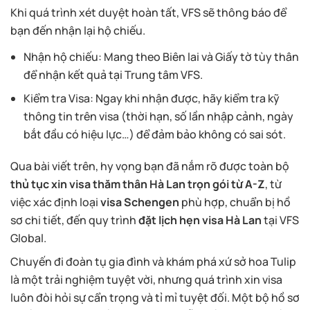
Khi quá trình xét duyệt hoàn tất, VFS sẽ thông báo để
bạn đến nhận lại hộ chiếu.
Nhận hộ chiếu: Mang theo Biên lai và Giấy tờ tùy thân
để nhận kết quả tại Trung tâm VFS.
Kiểm tra Visa: Ngay khi nhận được, hãy kiểm tra kỹ
thông tin trên visa (thời hạn, số lần nhập cảnh, ngày
bắt đầu có hiệu lực…) để đảm bảo không có sai sót.
Qua bài viết trên, hy vọng bạn đã nắm rõ được toàn bộ
thủ tục xin visa thăm thân Hà Lan trọn gói từ A-Z
, từ
việc xác định loại
visa Schengen
phù hợp, chuẩn bị hồ
sơ chi tiết, đến quy trình
đặt lịch hẹn visa Hà Lan
tại VFS
Global.
Chuyến đi đoàn tụ gia đình và khám phá xứ sở hoa Tulip
là một trải nghiệm tuyệt vời, nhưng quá trình xin visa
luôn đòi hỏi sự cẩn trọng và tỉ mỉ tuyệt đối. Một bộ hồ sơ