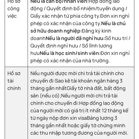
Hồ sơ
Nếu là cán bộ/nhân viên:
Hợp đồng lao
công
động / Quyết định bổ nhiệm/tuyển dụng /
việc
Giấy xác nhận từ phía công ty.Đơn xin nghỉ
phép có xác nhận của công ty.
Nếu là chủ
sở hữu doanh nghiệp:
Đăng ký kinh
doanh
Nếu là người đã nghỉ hưu:
Sổ hưu trí /
Quyết định nghỉ hưu / Sổ lĩnh lương
hưu
Nếu là học sinh/sinh viên:
Đơn xin nghỉ
phép có xác nhận của nhà trường.
Hồ sơ
Nếu người được mời chi trả tài chính cho
tài
chuyến đi:Sao kê tài khoản ngân hàng 3
chính
tháng gần nhấtGiấy tờ nhà đất, bất động
sản (nếu có);Nếu người mời chi trả tài
chính cho chuyến đi:Hợp đồng lao động
của người mời có giá trị ít nhất 12 tháng kể
từ ngày nộp đơn xin visaBảng lương 3
tháng gần nhất hoặc giấy tờ chứng minh
các thu nhập tương đương của người mời.