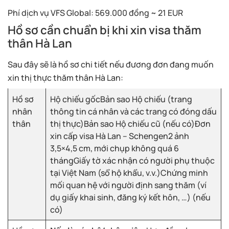
Phí dịch vụ VFS Global: 569.000 đồng ~ 21 EUR
Hồ sơ cần chuẩn bị khi xin visa thăm
thân Hà Lan
Sau đây sẽ là hồ sơ chi tiết nếu đương đơn đang muốn
xin thị thực thăm thân Hà Lan:
Hồ sơ
Hộ chiếu gốcBản sao Hộ chiếu (trang
nhân
thông tin cá nhân và các trang có đóng dấu
thân
thị thực)Bản sao Hộ chiếu cũ (nếu có)Đơn
xin cấp visa Hà Lan – Schengen2 ảnh
3,5×4,5 cm, mới chụp không quá 6
thángGiấy tờ xác nhận có người phụ thuộc
tại Việt Nam (sổ hộ khẩu, v.v.)Chứng minh
mối quan hệ với người định sang thăm (ví
dụ giấy khai sinh, đăng ký kết hôn, …) (nếu
có)