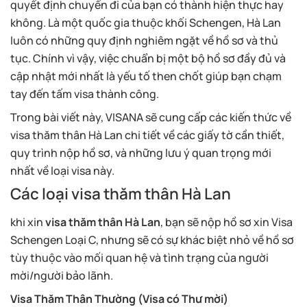
quyết định chuyến đi của bạn có thành hiện thực hay
không. Là một quốc gia thuộc khối Schengen, Hà Lan
luôn có những quy định nghiêm ngặt về hồ sơ và thủ
tục. Chính vì vậy, việc chuẩn bị một bộ hồ sơ đầy đủ và
cập nhật mới nhất là yếu tố then chốt giúp bạn chạm
tay đến tấm visa thành công.
Trong bài viết này, VISANA sẽ cung cấp các kiến thức về
visa thăm thân Hà Lan chi tiết về các giấy tờ cần thiết,
quy trình nộp hồ sơ, và những lưu ý quan trọng mới
nhất về loại visa này.
Các loại visa thăm thân Hà Lan
khi xin
visa thăm thân Hà Lan
, bạn sẽ nộp hồ sơ xin Visa
Schengen Loại C, nhưng sẽ có sự khác biệt nhỏ về hồ sơ
tùy thuộc vào mối quan hệ và tình trạng của người
mời/người bảo lãnh.
Visa Thăm Thân Thường (Visa có Thư mời)