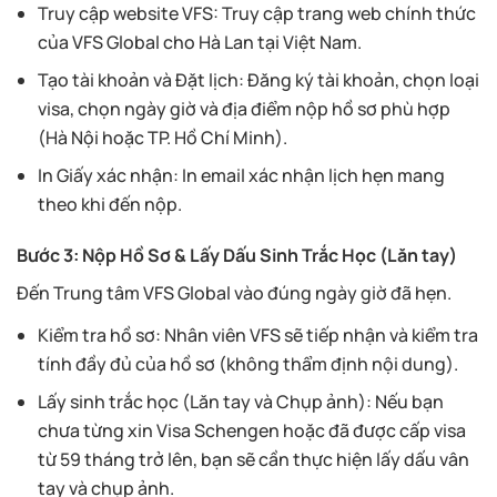
Truy cập website VFS: Truy cập trang web chính thức
của VFS Global cho Hà Lan tại Việt Nam.
Tạo tài khoản và Đặt lịch: Đăng ký tài khoản, chọn loại
visa, chọn ngày giờ và địa điểm nộp hồ sơ phù hợp
(Hà Nội hoặc TP. Hồ Chí Minh).
In Giấy xác nhận: In email xác nhận lịch hẹn mang
theo khi đến nộp.
Bước 3: Nộp Hồ Sơ & Lấy Dấu Sinh Trắc Học (Lăn tay)
Đến Trung tâm VFS Global vào đúng ngày giờ đã hẹn.
Kiểm tra hồ sơ: Nhân viên VFS sẽ tiếp nhận và kiểm tra
tính đầy đủ của hồ sơ (không thẩm định nội dung).
Lấy sinh trắc học (Lăn tay và Chụp ảnh): Nếu bạn
chưa từng xin Visa Schengen hoặc đã được cấp visa
từ 59 tháng trở lên, bạn sẽ cần thực hiện lấy dấu vân
tay và chụp ảnh.