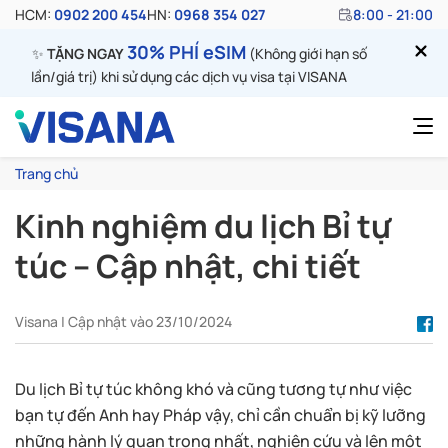
HCM:
0902 200 454
HN:
0968 354 027
8:00 - 21:00
30% PHÍ eSIM
✨
TẶNG NGAY
(Không giới hạn số
lần/giá trị) khi sử dụng các dịch vụ visa tại VISANA
Trang chủ
Kinh nghiệm du lịch Bỉ tự
túc – Cập nhật, chi tiết
Visana | Cập nhật vào 23/10/2024
Du lịch Bỉ tự túc không khó và cũng tương tự như việc
bạn tự đến Anh hay Pháp vậy, chỉ cần chuẩn bị kỹ lưỡng
những hành lý quan trọng nhất, nghiên cứu và lên một