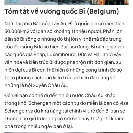
Tóm tắt về vương quốc Bỉ (Belgium)
Nằm tại phía Bắc của Tây Âu, Bỉ là quốc gia có diện tích
30.000km2 với dân số khoảng 11 triệu người. Phần lớn
dân số Bỉ sống ở những đô thị lớn vì thế mà đặc trưng
của đời sống Bỉ là sự hiện đại, sôi động. Bỉ nằm giáp với
các quốc gia Pháp, Luxembourg, Đức và Hà Lan vì vậy
văn hóa và kiến trúc Bỉ được pha trộn rất đơn giản, sự
hiện đại của Bỉ còn thể hiện ở những công trình đồ sộ
theo phong cách Tân kiến trúc và hiện đại cùng với
những lễ hội xuyên Châu Âu.
Đến Bỉ bạn có thể đi đến nhiều nước Châu Âu khác
trong khối Schengen một cách tự do miễn là bạn có visa
Schengen và đủ khả năng tài chính vì thế đến Bỉ bạn sẽ
không bao giờ lo không có nơi nào hay thứ gì để khám
phá trong nhiều ngày bạn ở lại.