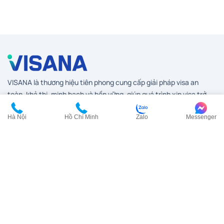
VISANA là thương hiệu tiên phong cung cấp giải pháp visa an
toàn, khả thi, minh bạch và bền vững, giúp quá trình xin visa trở
nên thuận lợi và tự tin nhất.
Hà Nội
Hồ Chí Minh
Zalo
Messenger
Được xây dựng trên hành trình hơn 17 năm kiến tạo niềm tin cùng
đội ngũ chuyên viên am hiểu và tận tâm, VISANA không ngừng
đồng hành để giúp quý khách mở rộng thế giới của mình bằng sự
an tâm và chuẩn mực hàng đầu trong ngành visa.
Dịch vụ visa
Visa Anh
Visa Canada