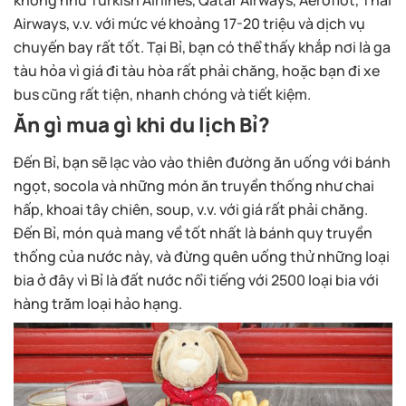
không như Turkish Airlines, Qatar Airways, Aeroflot, Thai
Airways, v.v. với mức vé khoảng 17-20 triệu và dịch vụ
chuyến bay rất tốt. Tại Bỉ, bạn có thể thấy khắp nơi là ga
tàu hỏa vì giá đi tàu hòa rất phải chăng, hoặc bạn đi xe
bus cũng rất tiện, nhanh chóng và tiết kiệm.
Ăn gì mua gì khi du lịch Bỉ?
Đến Bỉ, bạn sẽ lạc vào vào thiên đường ăn uống với bánh
ngọt, socola và những món ăn truyền thống như chai
hấp, khoai tây chiên, soup, v.v. với giá rất phải chăng.
Đến Bỉ, món quà mang về tốt nhất là bánh quy truyền
thống của nước này, và đừng quên uống thử những loại
bia ở đây vì Bỉ là đất nước nổi tiếng với 2500 loại bia với
hàng trăm loại hảo hạng.