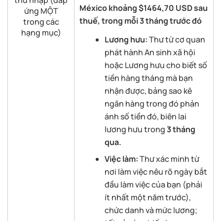
México
khoảng
$1464,70 USD
sau
ứng MỘT
thuế, trong mỗi 3
tháng
trước đó
trong các
hạng mục)
Lương
hưu
:
Thư từ cơ quan
phát hành An sinh xã hội
hoặc Lương hưu cho biết số
tiền
hàn
g
tháng
mà bạn
nhận được,
bảng sao kê
ngân hàng trong đó phản
ánh số tiền đó,
biên lai
lương hưu trong
3
tháng
qua.
Việc
làm
:
Thư xác minh từ
nơi làm việc nêu rõ ngày bắt
đầu làm việc của bạn (phải
ít nhất một năm trước),
chức danh và mức lương;