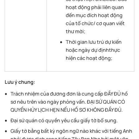
hoạt động phải liên quan
đến mục đích hoạt động
của tổ chức/ cơ quan viết
thư mời;
Thời gian lưu trú dự kiến
hoặc ngày dự địnhthực
hiện các hoạt động;
Lưu ý chung:
Trách nhiệm của đương đơn là cung cấp ĐẦY ĐỦ hồ
sơ nêu trên vào ngày phỏng vấn. ĐẠI SỨ QUÁN CÓ
QUYỀN HỦY LỊCH HẸN NẾU HỒ SƠ KHÔNG ĐẦY ĐỦ.
Đại sứ quán có quyền yêu cầu giấy tờ bổ sung.
Giấy tờ bằng bất kỳ ngôn ngữ nào khác với tiếng Anh
phải được dịch sang tiếng Tây Ban Nha bởi một văn