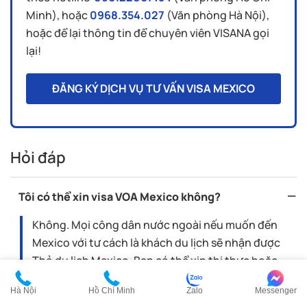
Minh), hoặc
0968.354.027
(Văn phòng Hà Nội),
hoặc để lại thông tin để chuyên viên VISANA gọi
lại!
ĐĂNG KÝ DỊCH VỤ TƯ VẤN VISA MEXICO
Hỏi đáp
Tôi có thể xin visa VOA Mexico không?
Không. Mọi công dân nước ngoài nếu muốn đến
Mexico với tư cách là khách du lịch sẽ nhận được
Thẻ du lịch Mexico. Bạn có thể xin thị thực hoặc
không tùy thuộc vào quốc tịch bạn đang mang.
Hà Nội
Hồ Chí Minh
Zalo
Messenger
Tuy nhiên bạn không thể xin visa VOA Mexico mà