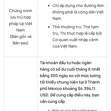
Chỉ áp dụng cho đương đơn
Chứng minh
không phải là công dân Việt
lưu trú hợp
Nam.
pháp tại Việt
Thẻ thường trú, Thẻ tạm
Nam
trú, Thị thực hợp lệ cấp bởi
(Bản gốc và
Cơ quan xuất nhập cảnh
Bản sao)
của Việt Nam.
Tài khoản
đầu tư
hoặc
ngân
hàng
có số dư cuối
tháng
ít nhất
bằng 300 ngày so với mức lương
tối thiểu chung hiện tại ở Thành
phố México
khoảng
$4.394,11
USD
.
Để cung cấp điều này, bạn
cần cung cấp
Bản in sao kê ngân hàng