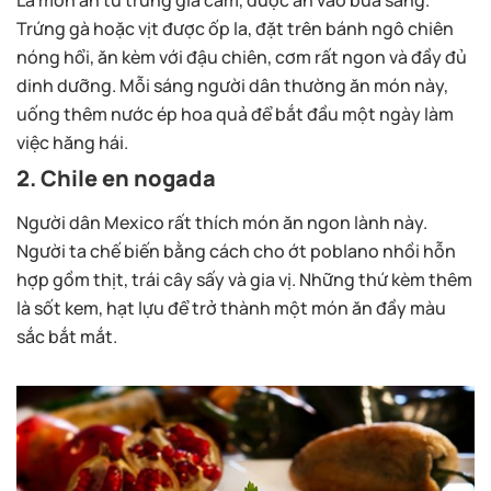
Là món ăn từ trứng gia cầm, được ăn vào bữa sáng.
Trứng gà hoặc vịt được ốp la, đặt trên bánh ngô chiên
nóng hổi, ăn kèm với đậu chiên, cơm rất ngon và đầy đủ
dinh dưỡng. Mỗi sáng người dân thường ăn món này,
uống thêm nước ép hoa quả để bắt đầu một ngày làm
việc hăng hái.
2. Chile en nogada
Người dân Mexico rất thích món ăn ngon lành này.
Người ta chế biến bằng cách cho ớt poblano nhồi hỗn
hợp gồm thịt, trái cây sấy và gia vị. Những thứ kèm thêm
là sốt kem, hạt lựu để trở thành một món ăn đầy màu
sắc bắt mắt.