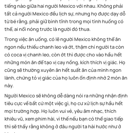
tiếng nào giữa hai người Mexico với nhau. Không phải
tất cả người Mexico đều lịch sự, nhưng họ được dạy dỗ
từ bé rằng, phải giữ bình tĩnh trong mọi tình huống có
thể, ai nổi nóng trước là người đó thua.
Trong việc ăn uống, có lẽ người Mexico không thể ăn
ngon nếu thiếu chanh leo và ớt, thậm chí người ta còn
có coca vị chanh leo, còn ớt thì được cho vào hầu hết
những món ăn để tạo vị cay nồng, kích thích vị giác. Họ
cũng sẽ thường xuyên ăn hết suất ăn của mình ngon
lành, chứng tỏ vị giác của họ luôn ổn định nhờ 2 món ăn
này.
Người Mexico sẽ không dễ dàng nói ra những nhận định
tiêu cực về bất cứ một việc gì, họ cư xử lịch sự hầu hết
mọi trường hợp. Họ luôn vui vẻ, yêu âm nhạc, thích
khiêu vũ, xem phim hài, vì thế nếu bạn có thể giao tiếp
thì sẽ thấy rằng không ở đâu người ta hài hước như ở