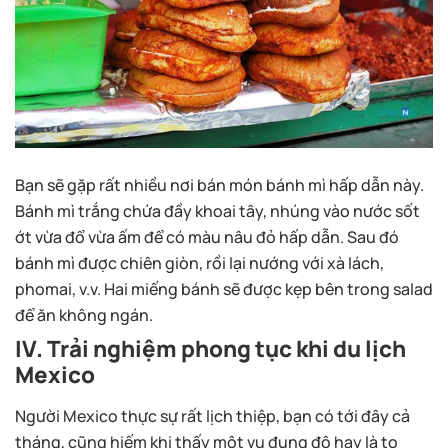
Bạn sẽ gặp rất nhiều nơi bán món bánh mì hấp dẫn này.
Bánh mì trắng chứa đầy khoai tây, nhúng vào nước sốt
ớt vừa đổ vừa ấm để có màu nâu đỏ hấp dẫn. Sau đó
bánh mì được chiên giòn, rồi lại nướng với xà lách,
phomai, v.v. Hai miếng bánh sẽ được kẹp bên trong salad
để ăn không ngán.
IV. Trải nghiệm phong tục khi du lịch
Mexico
Người Mexico thực sự rất lịch thiệp, bạn có tới đây cả
tháng, cũng hiếm khi thấy một vụ đụng độ hay là to