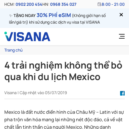
HCM:
0902 200 454
HN:
0968 354 027
8:00 - 21:00
30% PHÍ eSIM
✨
TẶNG NGAY
(Không giới hạn số
lần/giá trị) khi sử dụng các dịch vụ visa tại VISANA
Trang chủ
4 trải nghiệm không thể bỏ
qua khi du lịch Mexico
Visana | Cập nhật vào 05/07/2019
Mexico là đất nước điển hình của Châu Mỹ – Latin với sự
pha trộn văn hóa mang lại những nét độc đáo, cả về vật
chất lẫn tinh thần của người Mexico. Những danh