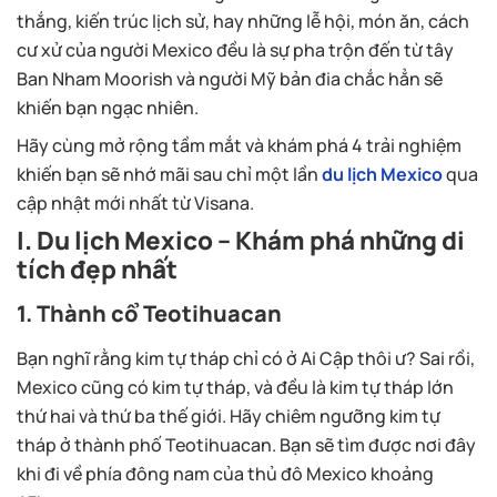
thắng, kiến trúc lịch sử, hay những lễ hội, món ăn, cách
cư xử của người Mexico đều là sự pha trộn đến từ tây
Ban Nham Moorish và người Mỹ bản đia chắc hẳn sẽ
khiến bạn ngạc nhiên.
Hãy cùng mở rộng tầm mắt và khám phá 4 trải nghiệm
khiến bạn sẽ nhớ mãi sau chỉ một lần
du lịch Mexico
qua
cập nhật mới nhất từ Visana.
I. Du lịch Mexico – Khám phá những di
tích đẹp nhất
1. Thành cổ Teotihuacan
Bạn nghĩ rằng kim tự tháp chỉ có ở Ai Cập thôi ư? Sai rồi,
Mexico cũng có kim tự tháp, và đều là kim tự tháp lớn
thứ hai và thứ ba thế giới. Hãy chiêm ngưỡng kim tự
tháp ở thành phố Teotihuacan. Bạn sẽ tìm được nơi đây
khi đi về phía đông nam của thủ đô Mexico khoảng