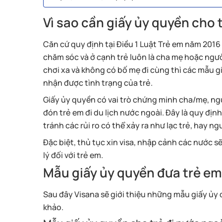
Vì sao cần giấy ủy quyền cho 
Căn cứ quy định tại Điều 1 Luật Trẻ em năm 2016 
chăm sóc và ở cạnh trẻ luôn là cha mẹ hoặc ngườ
chơi xa và không có bố mẹ đi cùng thì các mẫu g
nhận được tình trạng của trẻ.
Giấy ủy quyền có vai trò chứng minh cha/mẹ, ng
đón trẻ em đi du lịch nước ngoài. Đây là quy địn
tránh các rủi ro có thể xảy ra như lạc trẻ, hay 
Đặc biệt, thủ tục xin visa, nhập cảnh các nước s
lý đối với trẻ em.
Mẫu giấy ủy quyền đưa trẻ em
Sau đây Visana sẽ giới thiệu những mẫu giấy ủy
khảo.