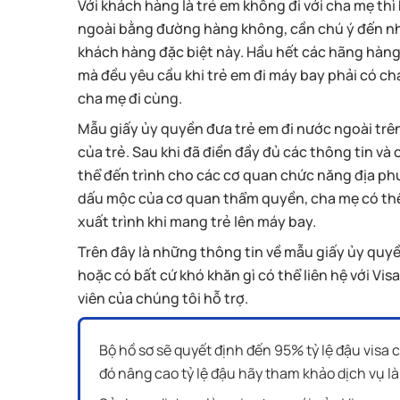
Với khách hàng là trẻ em không đi với cha mẹ thì 
ngoài bằng đường hàng không, cần chú ý đến n
khách hàng đặc biệt này. Hầu hết các hãng hàn
mà đều yêu cầu khi trẻ em đi máy bay phải có ch
cha mẹ đi cùng.
Mẫu giấy ủy quyền đưa trẻ em đi nước ngoài trê
của trẻ. Sau khi đã điền đầy đủ các thông tin và 
thể đến trình cho các cơ quan chức năng địa ph
dấu mộc của cơ quan thẩm quyền, cha mẹ có thể
xuất trình khi mang trẻ lên máy bay.
Trên đây là những thông tin về mẫu giấy ủy quy
hoặc có bất cứ khó khăn gì có thể liên hệ với V
viên của chúng tôi hỗ trợ.
Bộ hồ sơ sẽ quyết định đến 95% tỷ lệ đậu vis
đó nâng cao tỷ lệ đậu hãy tham khảo dịch vụ là