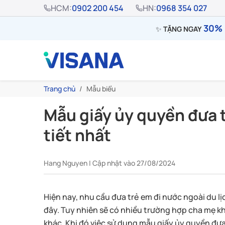
HCM:
0902 200 454
HN:
0968 354 027
30% 
✨
TẶNG NGAY
Trang chủ
Mẫu biểu
Mẫu giấy ủy quyền đưa t
tiết nhất
Hang Nguyen | Cập nhật vào 27/08/2024
Hiện nay, nhu cầu đưa trẻ em đi nước ngoài du 
đây. Tuy nhiên sẽ có nhiều trường hợp cha mẹ k
khác. Khi đó việc sử dụng mẫu giấy ủy quyền đưa