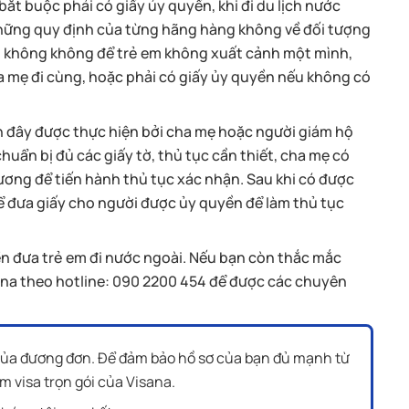
bắt buộc phải có giấy ủy quyền, khi đi du lịch nước
hững quy định của từng hãng hàng không về đối tượng
g không không để trẻ em không xuất cảnh một mình,
a mẹ đi cùng, hoặc phải có giấy ủy quyền nếu không có
n đây được thực hiện bởi cha mẹ hoặc người giám hộ
chuẩn bị đủ các giấy tờ, thủ tục cần thiết, cha mẹ có
ương để tiến hành thủ tục xác nhận. Sau khi có được
 đưa giấy cho người được ủy quyền để làm thủ tục
ền đưa trẻ em đi nước ngoài. Nếu bạn còn thắc mắc
isana theo hotline: 090 2200 454 để được các chuyên
a của đương đơn. Để đảm bảo hồ sơ của bạn đủ mạnh từ
m visa trọn gói của Visana.