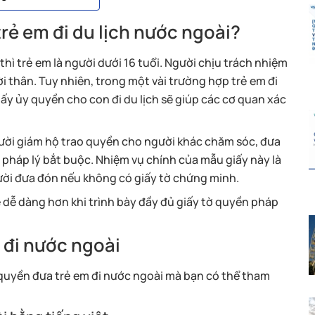
trẻ em đi du lịch nước ngoài?
thì trẻ em là người dưới 16 tuổi. Người chịu trách nhiệm
i thân. Tuy nhiên, trong một vài trường hợp trẻ em đi
iấy ủy quyền cho con đi du lịch sẽ giúp các cơ quan xác
ười giám hộ trao quyền cho người khác chăm sóc, đưa
h pháp lý bắt buộc. Nhiệm vụ chính của mẫu giấy này là
người đưa đón nếu không có giấy tờ chứng minh.
ẽ dễ dàng hơn khi trình bày đầy đủ giấy tờ quyền pháp
 đi nước ngoài
 quyền đưa trẻ em đi nước ngoài mà bạn có thể tham