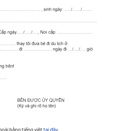
oài bằng tiếng việt
tại đây
.