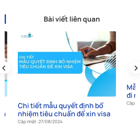
Bài viết liên quan
‹
›
Chi tiết mẫu quyết định bổ
Mẫu giấ
nhiệm tiêu chuẩn để xin visa
đi nước 
Cập nhật: 27/08/2024
Cập nhật: 2