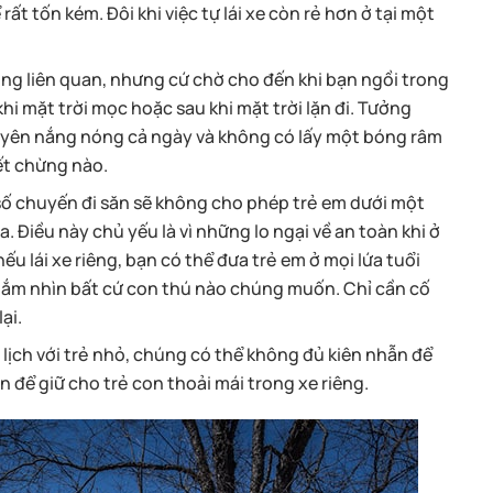
ể rất tốn kém. Đôi khi việc tự lái xe còn rẻ hơn ở tại một
ông liên quan, nhưng cứ chờ cho đến khi bạn ngồi trong
hi mặt trời mọc hoặc sau khi mặt trời lặn đi. Tưởng
yên nắng nóng cả ngày và không có lấy một bóng râm
iết chừng nào.
số chuyến đi săn sẽ không cho phép trẻ em dưới một
a. Điều này chủ yếu là vì những lo ngại về an toàn khi ở
u lái xe riêng, bạn có thể đưa trẻ em ở mọi lứa tuổi
gắm nhìn bất cứ con thú nào chúng muốn. Chỉ cần cố
ại.
 lịch với trẻ nhỏ, chúng có thể không đủ kiên nhẫn để
n để giữ cho trẻ con thoải mái trong xe riêng.