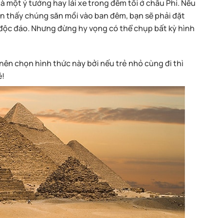
 một ý tưởng hay lái xe trong đêm tối ở châu Phi. Nếu
n thấy chúng săn mồi vào ban đêm, bạn sẽ phải đặt
 độc đáo. Nhưng đừng hy vọng có thể chụp bất kỳ hình
nên chọn hình thức này bởi nếu trẻ nhỏ cùng đi thì
é!