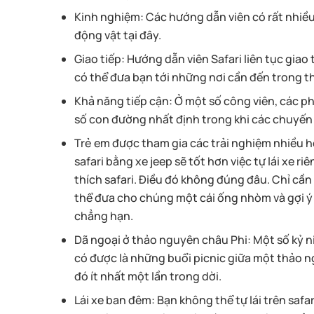
Kinh nghiệm
: Các hướng dẫn viên có rất nhiều
động vật tại đây.
Giao tiếp
: Hướng dẫn viên Safari liên tục giao
có thể đưa bạn tới những nơi cần đến trong t
Khả năng tiếp cận
: Ở một số công viên, các 
số con đường nhất định trong khi các chuyến 
Trẻ em được tham gia các trải nghiệm nhiều 
safari bằng xe jeep sẽ tốt hơn việc tự lái xe 
thích safari. Điều đó không đúng đâu. Chỉ cầ
thể đưa cho chúng một cái ống nhòm và gợi ý c
chẳng hạn.
Dã ngoại ở thảo nguyên châu Phi
: Một số kỷ 
có được là những buổi picnic giữa một thảo n
đó ít nhất một lần trong dời.
Lái xe ban đêm
: Bạn không thể tự lái trên saf