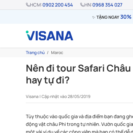
HCM:
0902 200 454
HN:
0968 354 027
30% 
✨
TẶNG NGAY
Trang chủ
Maroc
Nên đi tour Safari Châu
hay tự đi?
Visana | Cập nhật vào 28/05/2019
Tùy thuộc vào quốc gia và địa điểm bạn đang gh
động vật châu Phi trong tự nhiên. Vườn quốc gia
một vài ví dụ về các công viên mà bạn có thể dễ