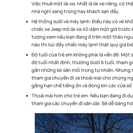
Việc thuê một lái xe, nhất là lái xe riêng, có th
nhà nghỉ sang trọng hay khách sạn đấy.
Hệ thống sưởi và máy lạnh
: Điều này có vẻ kh
chiếc xe Jeep mở lái xe 40 dặm một giờ trước k
tượng xem nếu bạn đang ở trên một thảo ngu
nào thì lúc đấy chiếc máy lạnh thật quý giá b
Độ tuổi của trẻ em không phải là vấn đề
: Một 
độ tuổi nhất định, thường dưới 6 tuổi, tham gi
gần những kẻ săn mồi trong tự nhiên. Nhưng nế
tham gia chuyến đi và thoải mái cho chúng n
gắng hạn chế tiếng ồn và đóng kín các cửa sổ l
Thoải mái hơn cho trẻ em
: Nếu bạn đang đi du
tham gia các chuyến đi săn dài. Sẽ dễ dàng hơ