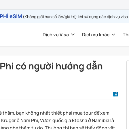
PHÍ eSIM
(Không giới hạn số lần/giá trị) khi sử dụng các dịch vụ visa
Dịch vụ Visa
Dịch vụ khác
Th
 Phi có người hướng dẫn
é thăm, bạn không nhất thiết phải mua tour để xem
 Kruger ở Nam Phi, Vườn quốc gia Etosha ở Namibia là
 dàng ghé thăm tự do. Thường thì bạn sẽ thấy động vật