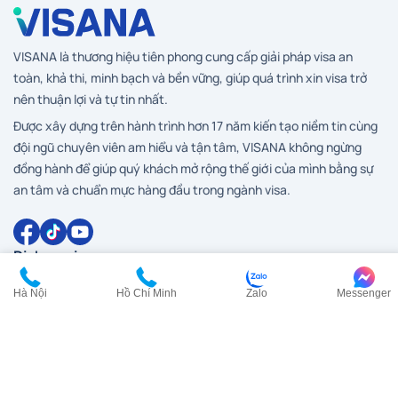
VISANA là thương hiệu tiên phong cung cấp giải pháp visa an
toàn, khả thi, minh bạch và bền vững, giúp quá trình xin visa trở
nên thuận lợi và tự tin nhất.
Được xây dựng trên hành trình hơn 17 năm kiến tạo niềm tin cùng
đội ngũ chuyên viên am hiểu và tận tâm, VISANA không ngừng
đồng hành để giúp quý khách mở rộng thế giới của mình bằng sự
an tâm và chuẩn mực hàng đầu trong ngành visa.
Dịch vụ visa
Hà Nội
Hồ Chí Minh
Zalo
Messenger
Visa Anh
Visa Canada
Visa Đài Loan
Visa Hàn Quốc
Visa đi HongKong
Visa Mỹ
Visa New Zealand
Visa Nhật Bản