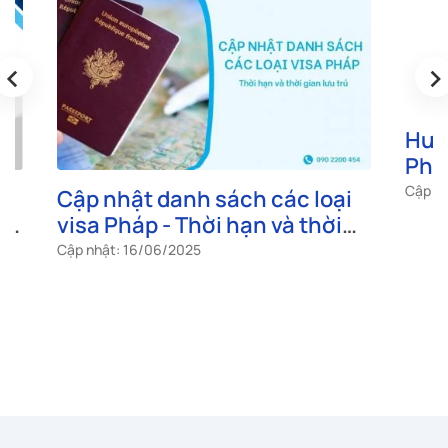
‹
›
Cập nhật danh sách các loại
Hướng d
visa Pháp - Thời hạn và thời
Pháp đú
gian lưu trú
quán
Cập nhật: 16/06/2025
Cập nhật: 0