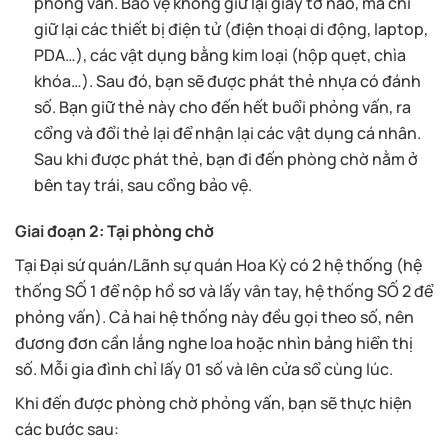
phỏng vấn. Bảo vệ không giữ lại giấy tờ nào, mà chỉ
giữ lại các thiết bị điện tử (điện thoại di động, laptop,
PDA…), các vật dụng bằng kim loại (hộp quẹt, chìa
khóa…). Sau đó, bạn sẽ được phát thẻ nhựa có đánh
số. Bạn giữ thẻ này cho đến hết buổi phỏng vấn, ra
cổng và đổi thẻ lại để nhận lại các vật dụng cá nhân.
Sau khi được phát thẻ, bạn đi đến phòng chờ nằm ở
bên tay trái, sau cổng bảo vệ.
Giai đoạn 2: Tại phòng chờ
Tại Đại sứ quán/Lãnh sự quán Hoa Kỳ có 2 hệ thống (hệ
thống SỐ 1 để nộp hồ sơ và lấy vân tay, hệ thống SỐ 2 để
phỏng vấn). Cả hai hệ thống này đều gọi theo số, nên
đương đơn cần lắng nghe loa hoặc nhìn bảng hiển thị
số. Mỗi gia đình chỉ lấy 01 số và lên cửa sổ cùng lúc.
Khi đến được phòng chờ phỏng vấn, bạn sẽ thực hiện
các bước sau: