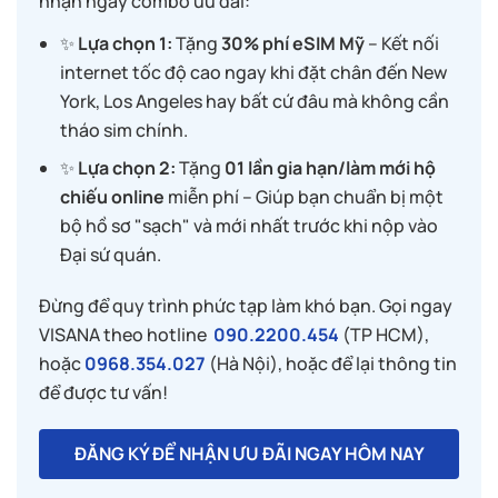
nhận ngay combo ưu đãi:
✨
Lựa chọn 1:
Tặng
30% phí eSIM Mỹ
– Kết nối
internet tốc độ cao ngay khi đặt chân đến New
York, Los Angeles hay bất cứ đâu mà không cần
tháo sim chính.
✨
Lựa chọn 2:
Tặng
01 lần gia hạn/làm mới hộ
chiếu online
miễn phí – Giúp bạn chuẩn bị một
bộ hồ sơ "sạch" và mới nhất trước khi nộp vào
Đại sứ quán.
Đừng để quy trình phức tạp làm khó bạn. Gọi ngay
VISANA theo hotline
090.2200.454
(TP HCM),
hoặc
0968.354.027
(Hà Nội), hoặc để lại thông tin
để được tư vấn!
ĐĂNG KÝ ĐỂ NHẬN ƯU ĐÃI NGAY HÔM NAY