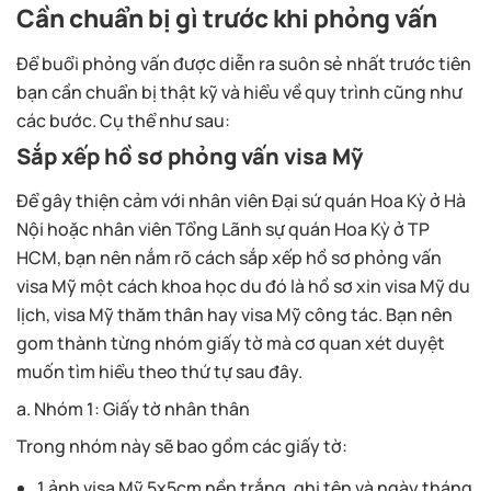
Cần chuẩn bị gì trước khi phỏng vấn
Để buổi phỏng vấn được diễn ra suôn sẻ nhất trước tiên
bạn cần chuẩn bị thật kỹ và hiểu về quy trình cũng như
các bước. Cụ thể như sau:
Sắp xếp hồ sơ phỏng vấn visa Mỹ
Để gây thiện cảm với nhân viên Đại sứ quán Hoa Kỳ ở Hà
Nội hoặc nhân viên Tổng Lãnh sự quán Hoa Kỳ ở TP
HCM, bạn nên nắm rõ cách sắp xếp hồ sơ phỏng vấn
visa Mỹ một cách khoa học du đó là hồ sơ xin visa Mỹ du
lịch, visa Mỹ thăm thân hay visa Mỹ công tác. Bạn nên
gom thành từng nhóm giấy tờ mà cơ quan xét duyệt
muốn tìm hiểu theo thứ tự sau đây.
a. Nhóm 1: Giấy tờ nhân thân
Trong nhóm này sẽ bao gồm các giấy tờ:
1 ảnh visa Mỹ 5x5cm nền trắng, ghi tên và ngày tháng