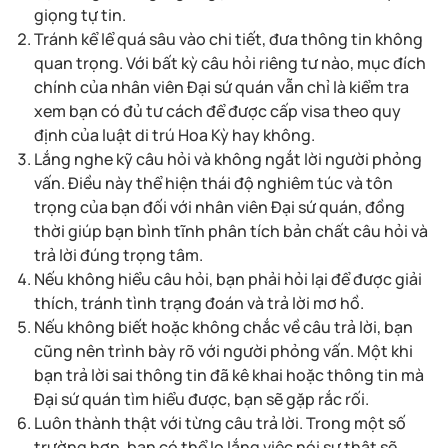
giọng tự tin.
Tránh kể lể quá sâu vào chi tiết, đưa thông tin không
quan trọng. Với bất kỳ câu hỏi riêng tư nào, mục đích
chính của nhân viên Đại sứ quán vẫn chỉ là kiểm tra
xem bạn có đủ tư cách để được cấp visa theo quy
định của luật di trú Hoa Kỳ hay không.
Lắng nghe kỹ câu hỏi và không ngắt lời người phỏng
vấn. Điều này thể hiện thái độ nghiêm túc và tôn
trọng của bạn đối với nhân viên Đại sứ quán, đồng
thời giúp bạn bình tĩnh phân tích bản chất câu hỏi và
trả lời đúng trọng tâm.
Nếu không hiểu câu hỏi, bạn phải hỏi lại để được giải
thích, tránh tình trạng đoán và trả lời mơ hồ.
Nếu không biết hoặc không chắc về câu trả lời, bạn
cũng nên trình bày rõ với người phỏng vấn. Một khi
bạn trả lời sai thông tin đã kê khai hoặc thông tin mà
Đại sứ quán tìm hiểu được, bạn sẽ gặp rắc rối.
Luôn thành thật với từng câu trả lời. Trong một số
trường hợp, bạn có thể lo lắng việc nói sự thật sẽ