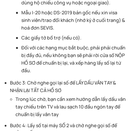
dùng hộ chiếu công vụ hoặc ngoại giao).
Mẫu I-20 hoặc DS-2019 bản gốc nếu xin visa
sinh viên/trao đổi khách (nhớ ký ở cuối trang) &
hoá đơn SEVIS.
Các giấy tờ bổ trợ (nếu có).
Đối với các hạng mục bắt buộc, phải phải chuẩn
bị đầy đủ, nếu không bạn sẽ phải rời cửa sổ NỘP
HỒ SƠ để chuẩn bị lại, và xếp hàng lấy số lại từ
đầu.
Bước 3: Chờ nghe gọi lại số để LẤY DẤU VÂN TAY &
NHẬN LẠI TẤT CẢ HỒ SƠ
Trong lúc chờ, bạn cần xem hướng dẫn lấy dấu vân
tay chiếu trên TV và lau sạch 10 đầu ngón tay để
chuẩn bị lấy vân tay
Bước 4: Lấy số tại máy SỐ 2 và chờ nghe gọi số để