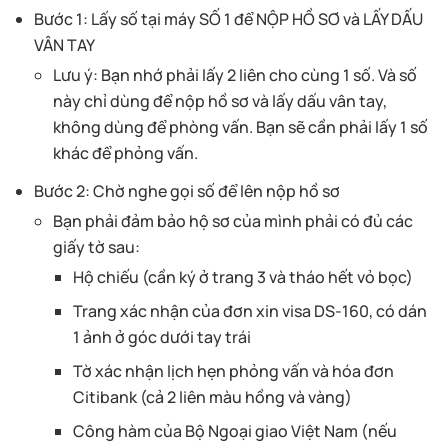
Bước 1: Lấy số tại máy SỐ 1 để NỘP HỒ SƠ và LẤY DẤU
VÂN TAY
Lưu ý: Bạn nhớ phải lấy 2 liên cho cùng 1 số. Và số
này chỉ dùng để nộp hồ sơ và lấy dấu vân tay,
không dùng để phòng vấn. Bạn sẽ cần phải lấy 1 số
khác để phỏng vấn.
Bước 2: Chờ nghe gọi số để lên nộp hồ sơ
Bạn phải đảm bảo hộ sơ của mình phải có đủ các
giấy tờ sau:
Hộ chiếu (cần ký ở trang 3 và tháo hết vỏ bọc)
Trang xác nhận của đơn xin visa DS-160, có dán
1 ảnh ở góc dưới tay trái
Tờ xác nhận lịch hẹn phỏng vấn và hóa đơn
Citibank (cả 2 liên màu hồng và vàng)
Công hàm của Bộ Ngoại giao Việt Nam (nếu