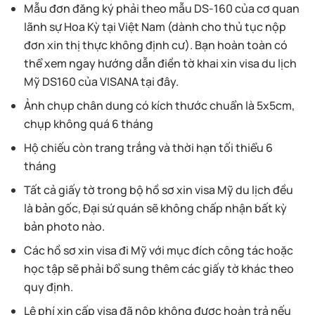
Mẫu đơn đăng ký phải theo mẫu DS-160 của cơ quan
lãnh sự Hoa Kỳ tại Việt Nam (dành cho thủ tục nộp
đơn xin thị thực không định cư). Bạn hoàn toàn có
thể xem ngay hướng dẫn điền tờ khai xin visa du lịch
Mỹ DS160 của VISANA tại đây.
Ảnh chụp chân dung có kích thước chuẩn là 5x5cm,
chụp không quá 6 tháng
Hộ chiếu còn trang trắng và thời hạn tối thiểu 6
tháng
Tất cả giấy tờ trong bộ hồ sơ xin visa Mỹ du lịch đều
là bản gốc, Đại sứ quán sẽ không chấp nhận bất kỳ
bản photo nào.
Các hồ sơ xin visa đi Mỹ với mục đích công tác hoặc
học tập sẽ phải bổ sung thêm các giấy tờ khác theo
quy định.
Lệ phí xin cấp visa đã nộp không được hoàn trả nếu