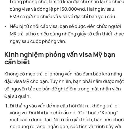
trong phòng chờ, làm tờ khai địa chỉ nhận lại hộ chiếu
cùng visa và đóng lệ phí 30.000vnd. Hai ngày sau,
EMS sẽ gửi hộ chiếu và visa về địa chỉ bạn yêu cầu.
Nếu bị từ chối cấp visa, bạn sẽ được viên chức người
Mỹ trả lại hộ chiếu cùng những giấy tờ cần thiết khác
ngay sau cuộc phỏng vấn.
Kinh nghiệm phỏng vấn visa Mỹ bạn
cần biết
Không có mẹo trả lời phỏng vấn nào đảm bảo khả năng
đậu visa Mỹ cho bạn. Tuy nhiên, bạn phải nắm được một
số nguyên tắc cơ bản để ghi điểm trong mắt nhân viên
Đại sứ quán:
Đi thẳng vào vấn đề mà câu hỏi đặt ra, không trả lời
vòng vo. Đôi khi bạn chỉ cần nói “Có” hoặc “Không”
một cách dõng dạc. Nếu cần giải thích, bạn nên chọn
nội dung rõ ràng, ngắn gọn, súc tích và trình bày với