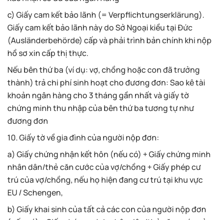
c) Giấy cam kết bảo lãnh (= Verpflichtungserklärung).
Giấy cam kết bảo lãnh này do Sở Ngoại kiều tại Đức
(Ausländerbehörde) cấp và phải trình bản chính khi nộp
hồ sơ xin cấp thị thực.
Nếu bên thứ ba (ví dụ: vợ, chồng hoặc con đã trưởng
thành) trả chi phí sinh hoạt cho đương đơn: Sao kê tài
khoản ngân hàng cho 3 tháng gần nhất và giấy tờ
chứng minh thu nhập của bên thứ ba tương tự như
đương đơn
10. Giấy tờ về gia đình của người nộp đơn:
a) Giấy chứng nhận kết hôn (nếu có) + Giấy chứng minh
nhân dân/thẻ căn cước của vợ/chồng + Giấy phép cư
trú của vợ/chồng, nếu họ hiện đang cư trú tại khu vực
EU / Schengen,
b) Giấy khai sinh của tất cả các con của người nộp đơn