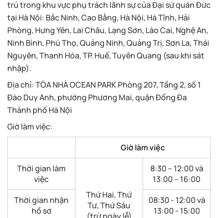
trú trong khu vực phụ trách lãnh sự của Đại sứ quán Đức
tại Hà Nội: Bắc Ninh, Cao Bằng, Hà Nội, Hà Tĩnh, Hải
Phòng, Hưng Yên, Lai Châu, Lạng Sơn, Lào Cai, Nghệ An,
Ninh Bình, Phú Thọ, Quảng Ninh, Quảng Trị, Sơn La, Thái
Nguyên, Thanh Hóa, TP. Huế, Tuyên Quang (sau khi sát
nhập).
Địa chỉ: TÒA NHÀ OCEAN PARK Phòng 207, Tầng 2, số 1
Đào Duy Anh, phường Phương Mai, quận Đống Đa
Thành phố Hà Nội
Giờ làm việc:
Giờ làm việc
Thời gian làm
8:30 – 12:00 và
việc
13:00 – 16:00
Thứ Hai, Thứ
Thời gian nhận
08:30 - 12:00 và
Tư, Thứ Sáu
hồ sơ
13:00 - 15:00
(trừ ngày lễ)