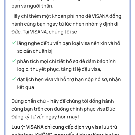
bạn và người thân.
Hãy chi thêm một khoản phí nhỏ để VISANA đồng
hành cùng bạn ngay từ lúc nhen nhóm ý định đi
Đức. Tại VISANA, chúng tôi sẽ
lắng nghe để tư vấn bạn loại visa nên xin và hồ
sơ cần chuẩn bị
phân tích mọi chi tiết hồ sơ để đảm bảo tính
logic, thuyết phục, tăng tỉ lệ đậu visa,
đặt lịch hẹn visa và hỗ trợ bạn nộp hồ sơ, nhận
kết quả
Đừng chần chừ – hãy để chúng tôi đồng hành
cùng bạn trên con đường chinh phục visa Đức!
Đăng ký tư vấn ngay hôm nay!
Lưu ý: VISANA chỉ cung cấp dịch vụ visa lưu trú
ngắn hạn, KHÔNG cung cấp dịch vụ làm visa lao