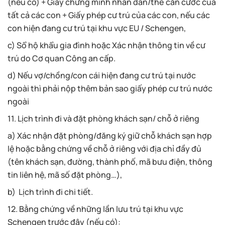
(nếu có) + Giấy chứng minh nhân dân/thẻ căn cước của
tất cả các con + Giấy phép cư trú của các con, nếu các
con hiện đang cư trú tại khu vực EU / Schengen,
c) Sổ hộ khẩu gia đình hoặc Xác nhận thông tin về cư
trú do Cơ quan Công an cấp.
d) Nếu vợ/chồng/con cái hiện đang cư trú tại nước
ngoài thì phải nộp thêm bản sao giấy phép cư trú nước
ngoài
11. Lịch trình đi và đặt phòng khách sạn/ chỗ ở riêng
a) Xác nhận đặt phòng/đăng ký giữ chỗ khách sạn hợp
lệ hoặc bằng chứng về chỗ ở riêng với địa chỉ đầy đủ
(tên khách sạn, đường, thành phố, mã bưu điện, thông
tin liên hệ, mã số đặt phòng…),
b) Lịch trình đi chi tiết.
12. Bằng chứng về những lần lưu trú tại khu vực
Schengen trước đây (nếu có):