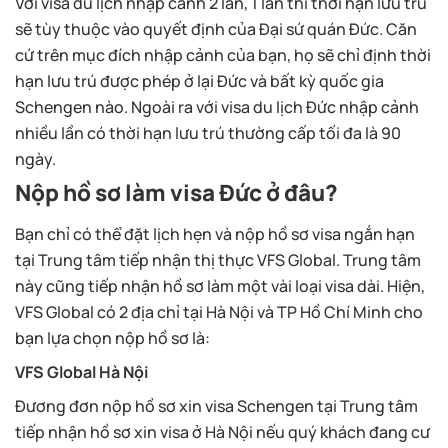
Với visa du lịch nhập cảnh 2 lần, 1 lần thì thời hạn lưu trú
sẽ tùy thuộc vào quyết định của Đại sứ quán Đức. Căn
cứ trên mục đích nhập cảnh của bạn, họ sẽ chỉ định thời
hạn lưu trú được phép ở lại Đức và bất kỳ quốc gia
Schengen nào. Ngoài ra với visa du lịch Đức nhập cảnh
nhiều lần có thời hạn lưu trú thường cấp tối đa là 90
ngày.
Nộp hồ sơ làm visa Đức ở đâu?
Bạn chỉ có thể đặt lịch hẹn và nộp hồ sơ visa ngắn hạn
tại Trung tâm tiếp nhận thị thực VFS Global. Trung tâm
này cũng tiếp nhận hồ sơ làm một vài loại visa dài. Hiện,
VFS Global có 2 địa chỉ tại Hà Nội và TP Hồ Chí Minh cho
bạn lựa chọn nộp hồ sơ là:
VFS Global Hà Nội
Đương đơn nộp hồ sơ xin visa Schengen tại Trung tâm
tiếp nhận hồ sơ xin visa ở Hà Nội nếu quý khách đang cư