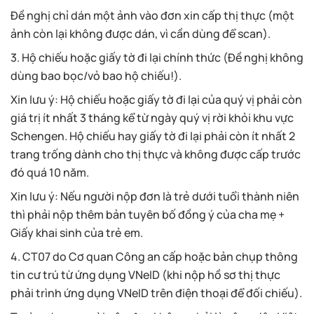
Đề nghị chỉ dán một ảnh vào đơn xin cấp thị thực (một
ảnh còn lại không được dán, vì cần dùng để scan).
3. Hộ chiếu hoặc giấy tờ đi lại chính thức (Đề nghị không
dùng bao bọc/vỏ bao hộ chiếu!).
Xin lưu ý: Hộ chiếu hoặc giấy tờ đi lại của quý vị phải còn
giá trị ít nhất 3 tháng kể từ ngày quý vị rời khỏi khu vực
Schengen. Hộ chiếu hay giấy tờ đi lại phải còn ít nhất 2
trang trống dành cho thị thực và không được cấp trước
đó quá 10 năm.
Xin lưu ý: Nếu người nộp đơn là trẻ dưới tuổi thành niên
thì phải nộp thêm bản tuyên bố đồng ý của cha mẹ +
Giấy khai sinh của trẻ em.
4. CT07 do Cơ quan Công an cấp hoặc bản chụp thông
tin cư trú từ ứng dụng VNeID (khi nộp hồ sơ thị thực
phải trình ứng dụng VNeID trên điện thoại để đối chiếu).