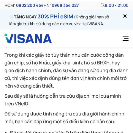
nhập 2025 trên ứng dụng VNeID
Từ ngày 01/7/2025, các địa phương trên cả nước đã
chính thức áp dụng việc sáp nhập, điều chỉnh địa giới
hành chính theo các nghị quyết của Ủy ban Thường vụ
Quốc hội, nhằm tinh gọn bộ máy và nâng cao hiệu quả
quản lý nhà nước.
Trong khi các giấy tờ tùy thân như căn cước công dân
gắn chip, sổ hộ khẩu, giấy khai sinh, hồ sơ BHXH, hay
giao dịch hành chính, dân sự vẫn đang sử dụng địa danh
cũ, thì việc xác định đúng tên đơn vị hành chính mới trở
nên vô cùng cần thiết.
Sau đây sẽ là hướng dẫn tra cứu địa chỉ mới của mình
trên VNeID:
Để sử dụng được tính năng tra cứu địa giới hành chính
mới, bạn cần đáp ứng một số điều kiện cơ bản sau:
Đã cài đặt ứng dụng VNeID trên điện thoại (Android