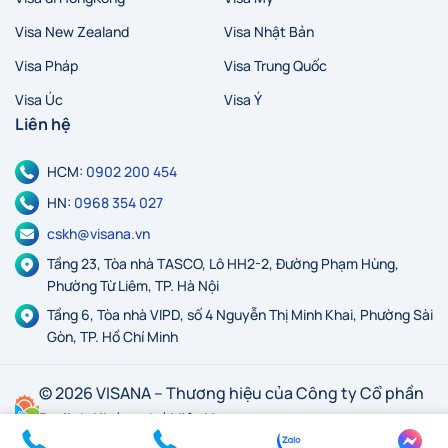
Visa New Zealand
Visa Nhật Bản
Visa Pháp
Visa Trung Quốc
Visa Úc
Visa Ý
Liên hệ
HCM:
0902 200 454
HN:
0968 354 027
cskh@visana.vn
Tầng 23, Tòa nhà TASCO, Lô HH2-2, Đường Phạm Hùng,
Phường Từ Liêm, TP. Hà Nội
Tầng 6, Tòa nhà VIPD, số 4 Nguyễn Thị Minh Khai, Phường Sài
Gòn, TP. Hồ Chí Minh
© 2026 VISANA – Thương hiệu của Công ty Cổ phần
Du lịch Khám phá Việt Nam