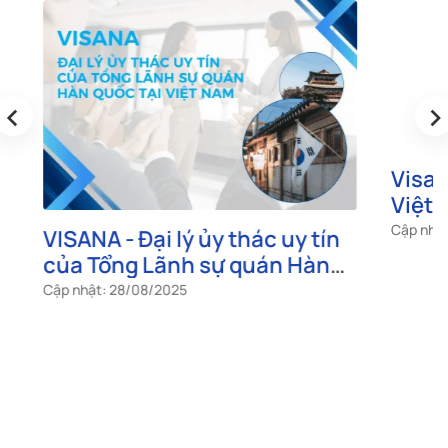
‹
›
VISANA - Đại lý ủy thác uy tín
Visa Bo
của Tổng Lãnh sự quán Hàn
Việt Na
Quốc tại Việt Nam
công dâ
Cập nhật: 28/08/2025
Cập nhật: 0