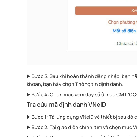
▶️ Bước 3: Sau khi hoàn thành đăng nhập, bạn h
khoản, bạn hãy chọn Thông tin định danh.
▶️ Bước 4: Chọn mục xem dãy số ở mục CMT/CC
Tra cứu mã định danh VNeID
▶️ Bước 1: Tải ứng dụng VNeID về thiết bị sau đ
▶️ Bước 2: Tại giao diện chính, tìm và chọn mục Ví