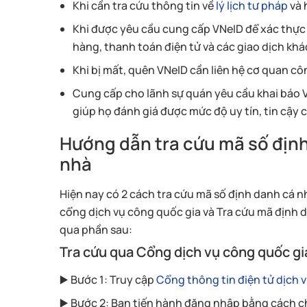
Khi cần tra cứu thông tin về
lý lịch tư pháp
và 
Khi được yêu cầu cung cấp VNeID để xác thực 
hàng, thanh toán điện tử và các giao dịch khá
Khi bị mất, quên VNeID cần liên hệ cơ quan cô
Cung cấp cho lãnh sự quán yêu cầu khai báo VNe
giúp họ đánh giá được mức độ uy tín, tin cậy c
Hướng dẫn tra cứu mã số định
nhà
Hiện nay có 2 cách tra cứu mã số định danh cá nh
cổng dịch vụ công quốc gia và Tra cứu mã định 
qua phần sau:
Tra cứu qua Cổng dịch vụ công quốc gi
▶️ Bước 1: Truy cập
Cổng thông tin điện tử dịch 
▶️ Bước 2: Bạn tiến hành đăng nhập bằng cách 