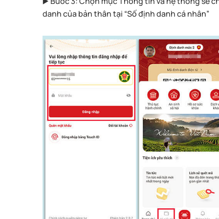
▶️ Bước 3: Chọn mục Thông tin và hệ thống sẽ c
danh của bản thân tại “Số định danh cá nhân”