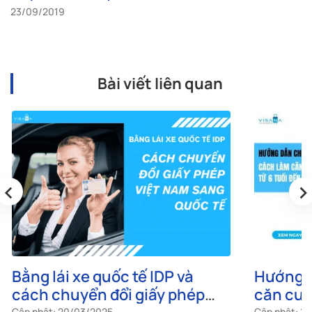
23/09/2019
Bài viết liên quan
‹
›
Bằng lái xe quốc tế IDP và
Hướng d
cách chuyển đổi giấy phép
căn cướ
Cập nhật: 20/03/2025
Cập nhật: 1