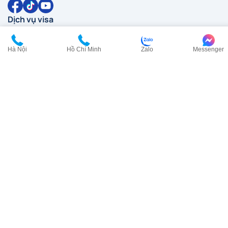
Dịch vụ visa
Visa Anh
Visa Canada
Hà Nội
Hồ Chí Minh
Zalo
Messenger
Visa Đài Loan
Visa Hàn Quốc
Visa đi HongKong
Visa Mỹ
Visa New Zealand
Visa Nhật Bản
Visa Pháp
Visa Trung Quốc
Visa Úc
Visa Ý
Liên hệ
HCM:
0902 200 454
HN:
0968 354 027
cskh@visana.vn
Tầng 23, Tòa nhà TASCO, Lô HH2-2, Đường Phạm Hùng,
Phường Từ Liêm, TP. Hà Nội