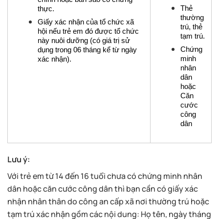
Thẻ 
thực.
thường 
Giấy xác nhận của tổ chức xã 
trú, thẻ 
hội nếu trẻ em đó được tổ chức 
tạm trú.
này nuôi dưỡng (có giá trị sử 
Chứng 
dụng trong 06 tháng kể từ ngày 
minh 
xác nhận).
nhân 
dân 
hoặc 
Căn 
cước 
công 
dân
Lưu ý:
Với trẻ em từ 14 đến 16 tuổi chưa có chứng minh nhân
dân hoặc căn cước công dân thì bạn cần có giấy xác
nhận nhân thân do công an cấp xã nơi thường trú hoặc
tạm trú xác nhận gồm các nội dung: Họ tên, ngày tháng