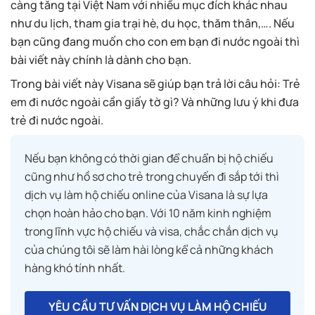
càng tăng tại Việt Nam với nhiều mục đích khác nhau
như du lịch, tham gia trại hè, du học, thăm thân,…. Nếu
bạn cũng đang muốn cho con em bạn đi nước ngoài thì
bài viết này chính là dành cho bạn.
Trong bài viết này Visana sẽ giúp bạn trả lời câu hỏi: Trẻ
em đi nước ngoài cần giấy tờ gì? Và những lưu ý khi đưa
trẻ đi nước ngoài.
Nếu bạn không có thời gian để chuẩn bị hộ chiếu
cũng như hồ sơ cho trẻ trong chuyến đi sắp tới thì
dịch vụ làm hộ chiếu online của Visana là sự lựa
chọn hoàn hảo cho bạn. Với 10 năm kinh nghiệm
trong lĩnh vực hộ chiếu và visa, chắc chắn dịch vụ
của chúng tôi sẽ làm hài lòng kể cả những khách
hàng khó tính nhất.
YÊU CẦU TƯ VẤN DỊCH VỤ LÀM HỘ CHIẾU