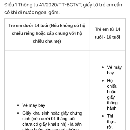
Điều 1 Thông tư 41/2020/TT-BGTVT, giấy tờ trẻ em cần
có khi đi nước ngoài gồm:
Trẻ em dưới 14 tuổi (Nếu không có hộ
Trẻ em từ 14
chiếu riêng hoặc cấp chung với hộ
tuổi - 16 tuổi
chiếu cha mẹ)
Vé máy 
bay
Hộ 
chiếu 
hoặc 
giấy 
thông 
Vé máy bay
hành.
Giấy khai sinh hoặc giấy chứng 
Thị 
sinh (nếu dưới 01 tháng tuổi 
thực 
chưa có giấy khai sinh) - là bản 
rời.
chính hoặc bản sao có chứng 