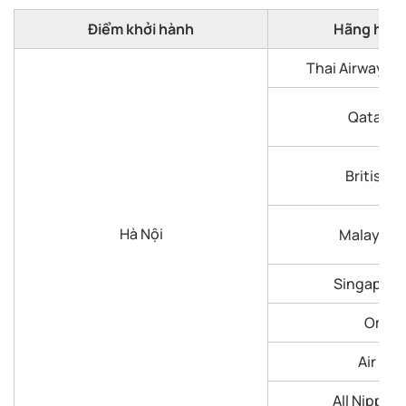
Điểm khởi hành
Hãng hàn
Thai Airways I
Qatar Ai
British A
Hà Nội
Malaysia A
Singapore 
Oman 
Air Ca
All Nippon