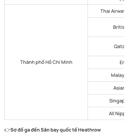
Thai Airways I
British A
Qatar Ai
Thành phố Hồ Chí Minh
Emira
Malaysia A
Asiana Ai
Singapore 
All Nippon
👉
Sơ đồ ga đến Sân bay quốc tế Heathrow