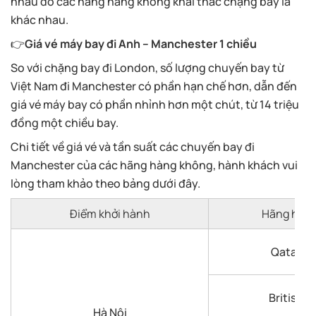
nhau do các hãng hàng không khai thác chặng bay là
khác nhau.
👉
Giá vé máy bay đi Anh – Manchester 1 chiều
So với chặng bay đi London, số lượng chuyến bay từ
Việt Nam đi Manchester có phần hạn chế hơn, dẫn đến
giá vé máy bay có phần nhỉnh hơn một chút, từ 14 triệu
đồng một chiều bay.
Chi tiết về giá vé và tần suất các chuyến bay đi
Manchester của các hãng hàng không, hành khách vui
lòng tham khảo theo bảng dưới đây.
Điểm khởi hành
Hãng hàn
Qatar Ai
British A
Hà Nội