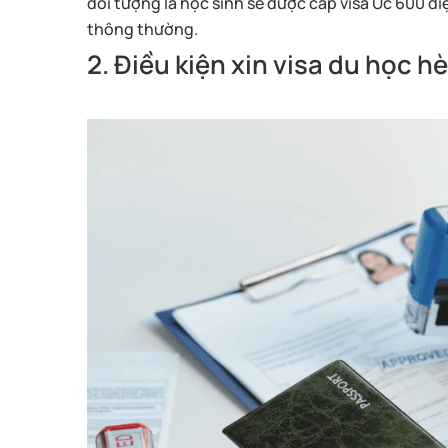
đối tượng là học sinh sẽ được cấp visa Úc 600 diệ
thông thường.
2. Điều kiện xin visa du học h