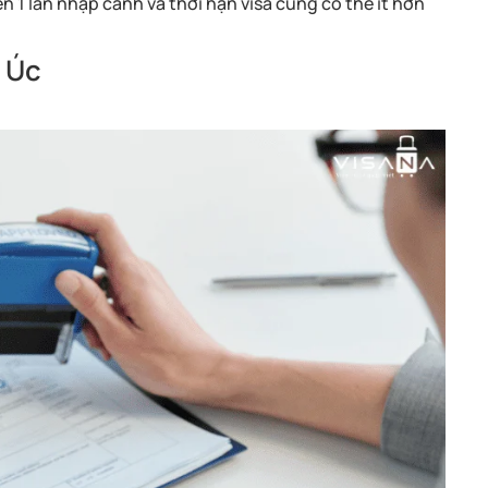
n 1 lần nhập cảnh và thời hạn visa cũng có thể ít hơn
è Úc