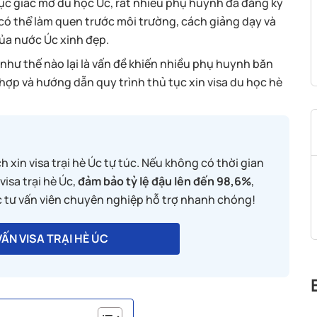
ục giấc mơ du học Úc, rất nhiều phụ huynh đã đăng ký
có thể làm quen trước môi trường, cách giảng dạy và
ủa nước Úc xinh đẹp.
 như thế nào lại là vấn đề khiến nhiều phụ huynh băn
hợp và hướng dẫn quy trình thủ tục xin visa du học hè
 xin visa trại hè Úc tự túc. Nếu không có thời gian
isa trại hè Úc,
đảm bảo tỷ lệ đậu lên đến 98,6%
,
ác tư vấn viên chuyên nghiệp hỗ trợ nhanh chóng!
ẤN VISA TRẠI HÈ ÚC