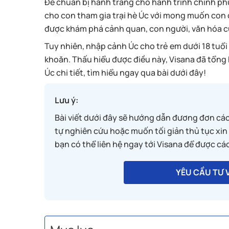
Để chuẩn bị hành trang cho hành trình chinh ph
cho con tham gia trại hè Úc với mong muốn con 
được khám phá cảnh quan, con người, văn hóa c
Tuy nhiên, nhập cảnh Úc cho trẻ em dưới 18 tuổi
khoăn. Thấu hiểu được điều này, Visana đã tổng 
Úc chi tiết, tìm hiểu ngay qua bài dưới đây!
Lưu ý:
Bài viết dưới đây sẽ hướng dẫn đương đơn cách
tự nghiên cứu hoặc muốn tối giản thủ tục xin v
bạn có thể liên hệ ngay tới Visana để được c
YÊU CẦU TƯ V