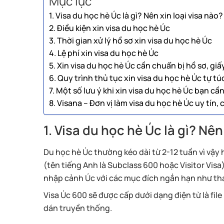
Mục lục
1. Visa du học hè Úc là gì? Nên xin loại visa nào?
2. Điều kiện xin visa du học hè Úc
3. Thời gian xử lý hồ sơ xin visa du học hè Úc
4. Lệ phí xin visa du học hè Úc
5. Xin visa du học hè Úc cần chuẩn bị hồ sơ, giấy
6. Quy trình thủ tục xin visa du học hè Úc tự tú
7. Một số lưu ý khi xin visa du học hè Úc bạn cần
8. Visana – Đơn vị làm visa du học hè Úc uy tín,
1. Visa du học hè Úc là gì? Nên
Du học hè Úc thường kéo dài từ 2-12 tuần vì vậy 
(tên tiếng Anh là Subclass 600 hoặc Visitor Vis
nhập cảnh Úc với các mục đích ngắn hạn như tham
Visa Úc 600 sẽ được cấp dưới dạng điện từ là file
dán truyền thống.