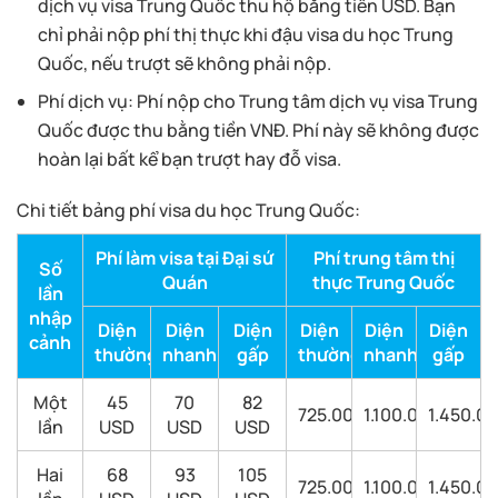
dịch vụ visa Trung Quốc thu hộ bằng tiền USD. Bạn
chỉ phải nộp phí thị thực khi đậu visa du học Trung
Quốc, nếu trượt sẽ không phải nộp.
Phí dịch vụ: Phí nộp cho Trung tâm dịch vụ visa Trung
Quốc được thu bằng tiền VNĐ. Phí này sẽ không được
hoàn lại bất kể bạn trượt hay đỗ visa.
Chi tiết bảng phí visa du học Trung Quốc:
Phí làm visa tại Đại sứ
Phí trung tâm thị
Số
Quán
thực Trung Quốc
lần
nhập
Diện
Diện
Diện
Diện
Diện
Diện
cảnh
thường
nhanh
gấp
thường
nhanh
gấp
Một
45
70
82
725.000
1.100.000
1.450.0
lần
USD
USD
USD
Hai
68
93
105
725.000
1.100.000
1.450.0