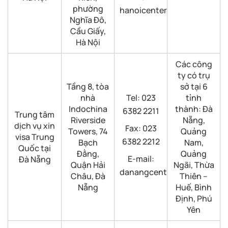
phường
hanoicenter@visaforchina.
Nghĩa Đô,
Cầu Giấy,
Hà Nội
Các công
ty có trụ
Tầng 8, tòa
sở tại 6
nhà
Tel: 023
tỉnh
Indochina
thành: Đà
6382 2211
Trung tâm
Riverside
Nẵng,
dịch vụ xin
Fax: 023
Towers, 74
Quảng
visa Trung
6382 2212
Bạch
Nam,
Quốc tại
Đằng,
Quảng
E-mail:
Đà Nẵng
Quận Hải
Ngãi, Thừa
danangcenter@visaforchina
Châu, Đà
Thiên –
Nẵng
Huế, Bình
Định, Phú
Yên