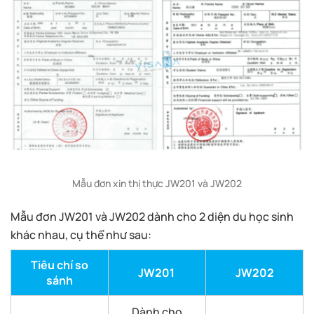
Mẫu đơn xin thị thực JW201 và JW202
Mẫu đơn JW201 và JW202 dành cho 2 diện du học sinh
khác nhau, cụ thể như sau:
Tiêu chí so
JW201
JW202
sánh
Dành cho