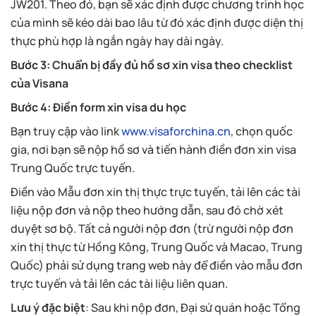
JW201. Theo đó, bạn sẽ xác định được chương trình học
của mình sẽ kéo dài bao lâu từ đó xác định được diện thị
thực phù hợp là ngắn ngày hay dài ngày.
Bước 3: Chuẩn bị đầy đủ hồ sơ xin visa theo checklist
của Visana
Bước 4: Điền form xin visa du học
Bạn truy cập vào link
www.visaforchina.cn
, chọn quốc
gia, nơi bạn sẽ nộp hồ sơ và tiến hành điền đơn xin visa
Trung Quốc trực tuyến.
Điền vào Mẫu đơn xin thị thực trực tuyến, tải lên các tài
liệu nộp đơn và nộp theo hướng dẫn, sau đó chờ xét
duyệt sơ bộ. Tất cả người nộp đơn (trừ người nộp đơn
xin thị thực từ Hồng Kông, Trung Quốc và Macao, Trung
Quốc) phải sử dụng trang web này để điền vào mẫu đơn
trực tuyến và tải lên các tài liệu liên quan.
Lưu ý đặc biệt
: Sau khi nộp đơn, Đại sứ quán hoặc Tổng