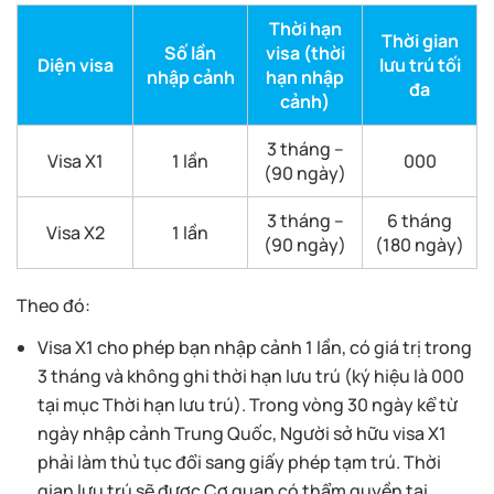
Thời hạn
Thời gian
Số lần
visa (thời
Diện visa
lưu trú tối
nhập cảnh
hạn nhập
đa
cảnh)
3 tháng –
Visa X1
1 lần
000
(90 ngày)
3 tháng –
6 tháng
Visa X2
1 lần
(90 ngày)
(180 ngày)
Theo đó:
Visa X1 cho phép bạn nhập cảnh 1 lần, có giá trị trong
3 tháng và không ghi thời hạn lưu trú (ký hiệu là 000
tại mục Thời hạn lưu trú). Trong vòng 30 ngày kể từ
ngày nhập cảnh Trung Quốc, Người sở hữu visa X1
phải làm thủ tục đổi sang giấy phép tạm trú. Thời
gian lưu trú sẽ được Cơ quan có thẩm quyền tại