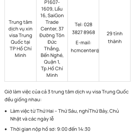
P1607-
1609, Lầu
16, SaiGon
Trung tâm
Trade
Tel: 028
dịch vụ xin
Center, 37
3827 8968
29 tỉnh
visa Trung
Đường Tôn
thành
Quốc tại
Đức
E-mail:
TP Hồ Chí
Thắng,
hcmcenter@visaforchina.or
Minh
Bến Nghé,
Quận 1,
Tp.Hồ Chí
Minh
Giờ làm việc của cả 3 trung tâm dịch vụ visa Trung Quốc
đều giống nhau:
Làm việc từ Thứ Hai – Thứ Sáu, nghỉThứ Bảy, Chủ
Nhật và các ngày lễ
Thời gian nộp hồ sơ: 9:00 đến 14:30