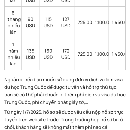
lần
USD
USD
USD
6
tháng
90
115
127
725.000
1.100.000
1.450.0
nhiều
USD
USD
USD
lần
1
năm
135
160
172
725.000
1.100.000
1.450.0
nhiều
USD
USD
USD
lần
Ngoài ra, nếu bạn muốn sử dụng đơn vị dịch vụ làm visa
du học Trung Quốc để được tư vấn và hỗ trợ thủ tục,
bạn sẽ có thể phải chuẩn bị thêm phí dịch vụ visa du học
Trung Quốc, phí chuyển phát giấy tờ,…
Từ ngày 1/7/2025, hồ sơ sẽ được yêu cầu nộp hồ sơ trực
tuyến trên website trước. Trong trường hợp hồ sơ bị từ
chối, khách hàng sẽ không mất thêm phí nào cả.