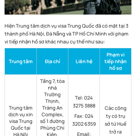
Hiện Trung tâm dịch vụ visa Trung Quốc đã có mặt tại 3
thành phố Hà Nội, Đà Nẵng và TP Hồ Chí Minh với phạm
vi tiếp nhận hồ sơ khác nhau cụ thể như sau:
Phạm vi
Trung tâm
Địa chỉ
Liên hệ
tiếp nhận
hồ sơ
Tầng 7, tòa
nhà
Trường
Tel: 024
Thịnh,
3275 3888
Trung tâm
Tràng An
Các công
dịch vụ xin
Complex,
Fax: 024
ty có trụ
visa Trung
số 1 đường
3202 6359
sở từ Huế
Quốc tại
Phùng Chí
trở ra
Email:
Hà Nội
Kiên,