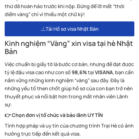
thứ đã hoàn hảo trước khi nộp. Đừng để lỡ mất “thời
điểm vàng” chỉ vì thiếu một chữ ký!
Tải Hồ sơ visa Nhật Bản
Kinh nghiệm “Vàng” xin visa tại hè Nhật
Bản
Việc chuẩn bị giấy tờ là bước cơ bản, nhưng để đạt được
tỷ lệ đậu visa cao như con số
98,6%
tại
VISANA
, bạn cần
nắm vững những kinh nghiệm “vàng” sau đây. Đây là
những yếu tố then chốt giúp hồ sơ của con bạn trở nên
thuyết phục và nổi bật hơn trong mắt nhân viên Lãnh
sự:
👉 Chọn đơn vị tổ chức và bảo lãnh UY TÍN
Tính hợp pháp và uy tín của chương trình Trại Hè có ảnh
hưởng trực tiếp đến kết quả visa.