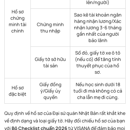
lên/người)
Hồ sơ
Sao kê tài khoản ngân
chứng
hàng nhận lương/Xác
minh tài
Chứng minh
nhận lương 3-6 tháng
chính
thu nhập
gần nhất của người
bảo lãnh
Sổ đỏ, giấy tờ xe ô tô
Giấy tờ sở hữu
(nếu có) để tăng tính
tài sản
thuyết phục của hồ
sơ.
Giấy đồng
Nếu học sinh dưới 18
Hồ sơ
ý/Giấy ủy
tuổi đi mà không có cả
đặc biệt
quyền
cha lẫn mẹ đi cùng.
Quy định về hồ sơ của Đại sứ quán Nhật Bản rất khắt khe
về định dạng và loại giấy tờ. Hãy đối chiếu hồ sơ của bạn
với
Bộ Checklist chuẩn 2026
từ VISANA để đảm bảo mọi