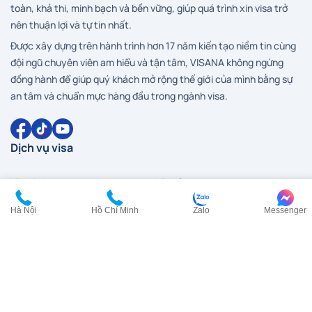
toàn, khả thi, minh bạch và bền vững, giúp quá trình xin visa trở
nên thuận lợi và tự tin nhất.
Được xây dựng trên hành trình hơn 17 năm kiến tạo niềm tin cùng
đội ngũ chuyên viên am hiểu và tận tâm, VISANA không ngừng
đồng hành để giúp quý khách mở rộng thế giới của mình bằng sự
an tâm và chuẩn mực hàng đầu trong ngành visa.
Dịch vụ visa
Visa Anh
Visa Canada
Visa Đài Loan
Visa Hàn Quốc
Hà Nội
Hồ Chí Minh
Zalo
Messenger
Visa đi HongKong
Visa Mỹ
Visa New Zealand
Visa Nhật Bản
Visa Pháp
Visa Trung Quốc
Visa Úc
Visa Ý