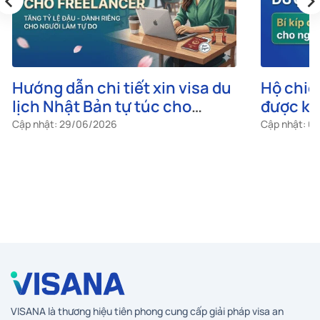
‹
›
Hướng dẫn chi tiết xin visa du
Hộ chiế
lịch Nhật Bản tự túc cho
được kh
freelancer
cho ngư
Cập nhật: 29/06/2026
Cập nhật: 0
VISANA là thương hiệu tiên phong cung cấp giải pháp visa an