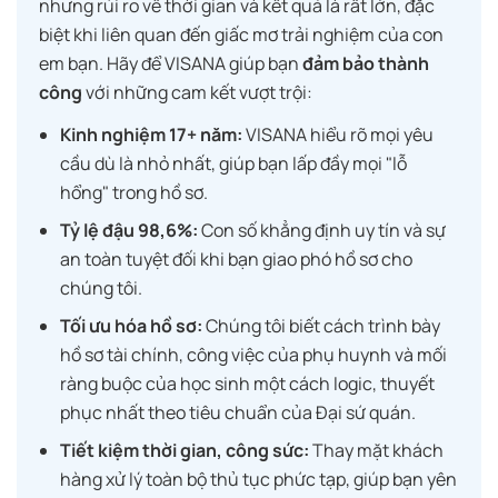
nhưng rủi ro về thời gian và kết quả là rất lớn, đặc
biệt khi liên quan đến giấc mơ trải nghiệm của con
em bạn. Hãy để VISANA giúp bạn
đảm bảo thành
công
với những cam kết vượt trội:
Kinh nghiệm 17+ năm:
VISANA hiểu rõ mọi yêu
cầu dù là nhỏ nhất, giúp bạn lấp đầy mọi "lỗ
hổng" trong hồ sơ.
Tỷ lệ đậu 98,6%:
Con số khẳng định uy tín và sự
an toàn tuyệt đối khi bạn giao phó hồ sơ cho
chúng tôi.
Tối ưu hóa hồ sơ:
Chúng tôi biết cách trình bày
hồ sơ tài chính, công việc của phụ huynh và mối
ràng buộc của học sinh một cách logic, thuyết
phục nhất theo tiêu chuẩn của Đại sứ quán.
Tiết kiệm thời gian, công sức:
Thay mặt khách
hàng xử lý toàn bộ thủ tục phức tạp, giúp bạn yên