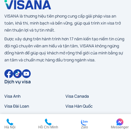
VISANA là thương hiệu tiên phong cung cấp giải pháp visa an
toàn, khả thi, minh bạch và bền vững, giúp quá trình xin visa trở
nên thuận lợi và tự tin nhất.
Được xây dựng trên hành trình hơn 17 năm kiến tạo niềm tin cùng
đội ngũ chuyên viên am hiểu và tận tâm, VISANA không ngừng
đồng hành để giúp quý khách mở rộng thế giới của mình bằng sự
an tâm và chuẩn mực hàng đầu trong ngành visa.
Dịch vụ visa
Visa Anh
Visa Canada
Visa Đài Loan
Visa Hàn Quốc
Visa đi HongKong
Visa Mỹ
Visa New Zealand
Visa Nhật Bản
Hà Nội
Hồ Chí Minh
Zalo
Messenger