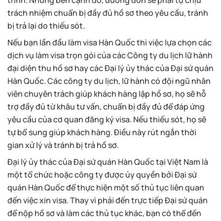
trình. Nhưng bên cạnh đó, đương đơn sẽ phải tự chịu
trách nhiệm chuẩn bị đầy đủ hồ sơ theo yêu cầu, tránh
bị trả lại do thiếu sót.
Nếu bạn lần đầu làm visa Hàn Quốc thì việc lựa chọn các
dịch vụ làm visa trọn gói của các Công ty du lịch lữ hành
đại diện thu hồ sơ hay các Đại lý ủy thác của Đại sứ quán
Hàn Quốc. Các công ty du lịch, lữ hành có đội ngũ nhân
viên chuyên trách giúp khách hàng lập hồ sơ, họ sẽ hỗ
trợ đầy đủ từ khâu tư vấn, chuẩn bị đầy đủ để đáp ứng
yêu cầu của cơ quan đăng ký visa. Nếu thiếu sót, họ sẽ
tự bổ sung giúp khách hàng. Điều này rút ngắn thời
gian xử lý và tránh bị trả hồ sơ.
Đại lý ủy thác của Đại sứ quán Hàn Quốc tại Việt Nam là
một tổ chức hoặc công ty được ủy quyền bởi Đại sứ
quán Hàn Quốc để thực hiện một số thủ tục liên quan
đến việc xin visa. Thay vì phải đến trực tiếp Đại sứ quán
để nộp hồ sơ và làm các thủ tục khác, bạn có thể đến