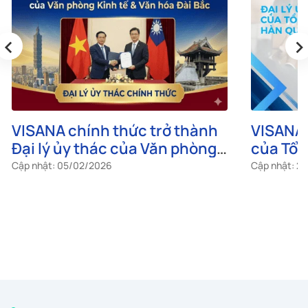
‹
›
Visa Bo
Việt Na
công dâ
Cập nhật: 0
VISANA - Đại lý ủy thác uy tín
của Tổng Lãnh sự quán Hàn
Quốc tại Việt Nam
Cập nhật: 28/08/2025