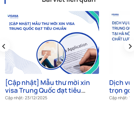
‹
›
[Cập nhật] Mẫu thư mời xin
Dịch vụ
visa Trung Quốc đạt tiêu
trọn gói
chuẩn
chất lư
Cập nhật: 23/12/2025
Cập nhật: 1