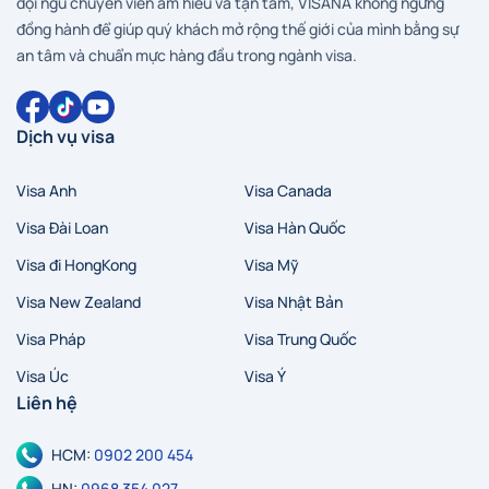
đội ngũ chuyên viên am hiểu và tận tâm, VISANA không ngừng
đồng hành để giúp quý khách mở rộng thế giới của mình bằng sự
an tâm và chuẩn mực hàng đầu trong ngành visa.
Dịch vụ visa
Visa Anh
Visa Canada
Visa Đài Loan
Visa Hàn Quốc
Hà Nội
Hồ Chí Minh
Zalo
Messenger
Visa đi HongKong
Visa Mỹ
Visa New Zealand
Visa Nhật Bản
Visa Pháp
Visa Trung Quốc
Visa Úc
Visa Ý
Liên hệ
HCM:
0902 200 454
HN:
0968 354 027