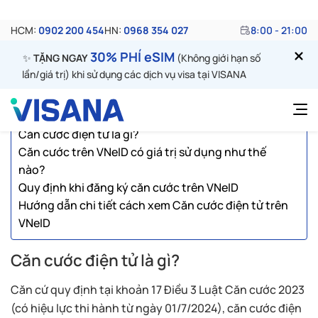
hiển thị trên ứng dụng VNeID trên điện thoại đối với
những công dân đã có tài khoản định danh điện tử mức
độ 2. Trong bài viết này cùng Visana tìm hiểu câu trả lời
cho các câu hỏi: Căn cước điện tử là gì? Tại sao nên sử
dụng căn cước điện tử?
Mục lục
Căn cước điện tử là gì?
Căn cước trên VNeID có giá trị sử dụng như thế
nào?
Quy định khi đăng ký căn cước trên VNeID
Hướng dẫn chi tiết cách xem Căn cước điện tử trên
VNeID
Căn cước điện tử là gì?
Căn cứ quy định tại khoản 17 Điều 3 Luật Căn cước 2023
(có hiệu lực thi hành từ ngày 01/7/2024), căn cước điện