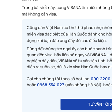
Trong bài viết này, cùng VISANA tìm hiểu những 
mà không cần visa.
Công dân Việt Nam có thể thở phào nhẹ nhõm k
miễn visa đặc biệt của Hàn Quốc dành cho hòn
dụng khi bạn đáp ứng đầy đủ các điều kiện.
Đừng để những trở ngại ấy cản bước hành trìn
quan đến visa, hãy liên hệ ngay với
VISANA
– d
nghiệm dày dặn, VISANA sẽ tư vấn tận tình, h
diễn ra suôn sẻ, dù là xin visa Hàn Quốc hay gi
Gọi cho chúng tôi theo số hotline
090.2200.
hoặc
0968.354.027
(Văn phòng Hà Nội), hoặc 
TƯ VẤN TÔI 