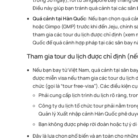
trong 30 ngày), rồi từ Singapore bay thẳng đ
Điều này giúp bạn tránh quá cảnh tại các sân 
Quá cảnh tại Hàn Quốc
: Nếu bạn chọn quá cả
hoặc Gimpo (GMP) trước khi đến Jeju, chính s
tham gia các tour du lịch được chỉ định (xem 
Quốc để quá cảnh hợp pháp tại các sân bay n
Tham gia tour du lịch được chỉ định (n
Nếu bạn bay từ Việt Nam, quá cảnh tại sân bay
được miễn visa nếu tham gia các tour du lịch
chức (gọi là “tour free-visa”). Các điều kiện 
Phải cung cấp lịch trình du lịch rõ ràng, tr
Công ty du lịch tổ chức tour phải nằm tr
Quản lý Xuất nhập cảnh Hàn Quốc phê duy
Bạn không được phép rời đoàn hoặc tự ý di 
Đây là lựa chọn phổ biến và an toàn cho những 