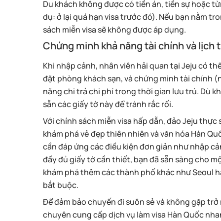
Du khách không được có tiền án, tiền sự hoặc t
dụ: ở lại quá hạn visa trước đó). Nếu bạn nằm 
sách miễn visa sẽ không được áp dụng.
Chứng minh khả năng tài chính và lịch 
Khi nhập cảnh, nhân viên hải quan tại Jeju có th
đặt phòng khách sạn, và chứng minh tài chính (
năng chi trả chi phí trong thời gian lưu trú. Dù 
sẵn các giấy tờ này để tránh rắc rối.
Với chính sách miễn visa hấp dẫn, đảo Jeju thực
khám phá vẻ đẹp thiên nhiên và văn hóa Hàn Quốc
cần đáp ứng các điều kiện đơn giản như nhập cảnh
đầy đủ giấy tờ cần thiết, bạn đã sẵn sàng cho m
khám phá thêm các thành phố khác như Seoul hay
bắt buộc.
Để đảm bảo chuyến đi suôn sẻ và không gặp trở ng
chuyên cung cấp dịch vụ làm visa Hàn Quốc nha