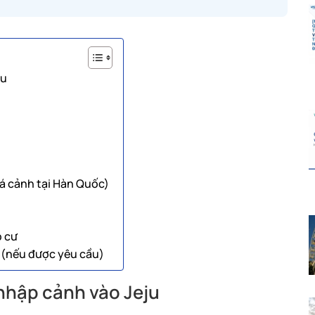
ju
uá cảnh tại Hàn Quốc)
p cư
h (nếu được yêu cầu)
 nhập cảnh vào Jeju