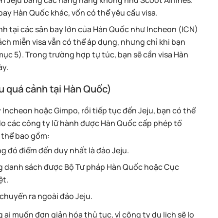
ến Jeju bằng các hãng hàng không như Scoot Airlines.
bay Hàn Quốc khác, vốn có thể yêu cầu visa.
nh tại các sân bay lớn của Hàn Quốc như Incheon (ICN)
ách miễn visa vẫn có thể áp dụng, nhưng chỉ khi bạn
mục 5). Trong trường hợp tự túc, bạn sẽ cần visa Hàn
ày.
ếu quá cảnh tại Hàn Quốc)
 Incheon hoặc Gimpo, rồi tiếp tục đến Jeju, bạn có thể
 do các công ty lữ hành được Hàn Quốc cấp phép tổ
cụ thể bao gồm:
ong đó điểm đến duy nhất là đảo Jeju.
ong danh sách được Bộ Tư pháp Hàn Quốc hoặc Cục
ệt.
chuyển ra ngoài đảo Jeju.
ai muốn đơn giản hóa thủ tục, vì công ty du lịch sẽ lo