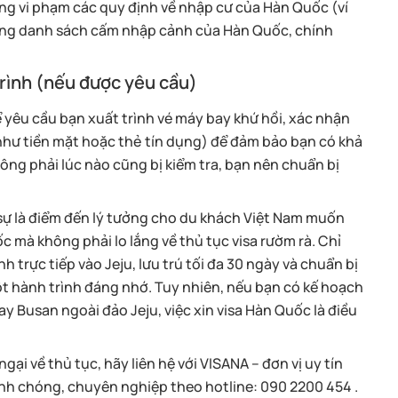
ừng vi phạm các quy định về nhập cư của Hàn Quốc (ví
trong danh sách cấm nhập cảnh của Hàn Quốc, chính
trình (nếu được yêu cầu)
ể yêu cầu bạn xuất trình vé máy bay khứ hồi, xác nhận
như tiền mặt hoặc thẻ tín dụng) để đảm bảo bạn có khả
không phải lúc nào cũng bị kiểm tra, bạn nên chuẩn bị
 sự là điểm đến lý tưởng cho du khách Việt Nam muốn
 mà không phải lo lắng về thủ tục visa rườm rà. Chỉ
 trực tiếp vào Jeju, lưu trú tối đa 30 ngày và chuẩn bị
ột hành trình đáng nhớ. Tuy nhiên, nếu bạn có kế hoạch
 Busan ngoài đảo Jeju, việc xin visa Hàn Quốc là điều
ại về thủ tục, hãy liên hệ với VISANA – đơn vị uy tín
nh chóng, chuyên nghiệp theo hotline: 090 2200 454 .