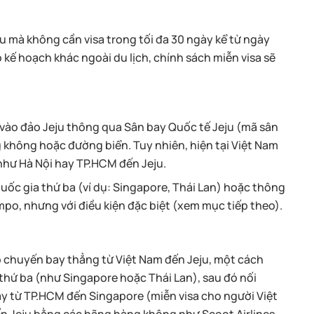
u mà không cần visa trong tối đa 30 ngày kể từ ngày
 kế hoạch khác ngoài du lịch, chính sách miễn visa sẽ
 vào đảo Jeju thông qua Sân bay Quốc tế Jeju (mã sân
không hoặc đường biển. Tuy nhiên, hiện tại Việt Nam
như Hà Nội hay TP.HCM đến Jeju.
ốc gia thứ ba (ví dụ: Singapore, Thái Lan) hoặc thông
o, nhưng với điều kiện đặc biệt (xem mục tiếp theo).
ó chuyến bay thẳng từ Việt Nam đến Jeju, một cách
 thứ ba (như Singapore hoặc Thái Lan), sau đó nối
bay từ TP.HCM đến Singapore (miễn visa cho người Việt