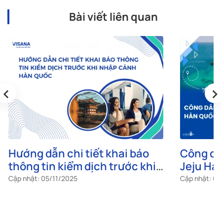
Bài viết liên quan
‹
›
Hướng dẫn chi tiết khai báo
Công dâ
thông tin kiểm dịch trước khi
Jeju Hà
nhập cảnh Hàn Quốc
không?
Cập nhật: 05/11/2025
Cập nhật: 0