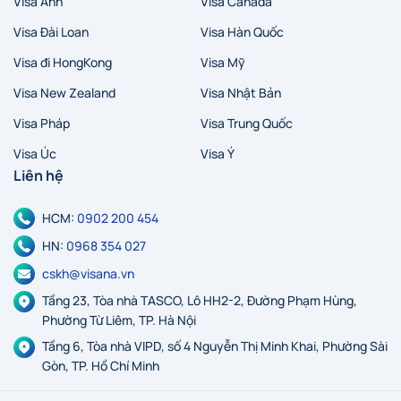
Visa Anh
Visa Canada
Hà Nội
Hồ Chí Minh
Zalo
Messenger
Visa Đài Loan
Visa Hàn Quốc
Visa đi HongKong
Visa Mỹ
Visa New Zealand
Visa Nhật Bản
Visa Pháp
Visa Trung Quốc
Visa Úc
Visa Ý
Liên hệ
HCM:
0902 200 454
HN:
0968 354 027
cskh@visana.vn
Tầng 23, Tòa nhà TASCO, Lô HH2-2, Đường Phạm Hùng,
Phường Từ Liêm, TP. Hà Nội
Tầng 6, Tòa nhà VIPD, số 4 Nguyễn Thị Minh Khai, Phường Sài
Gòn, TP. Hồ Chí Minh