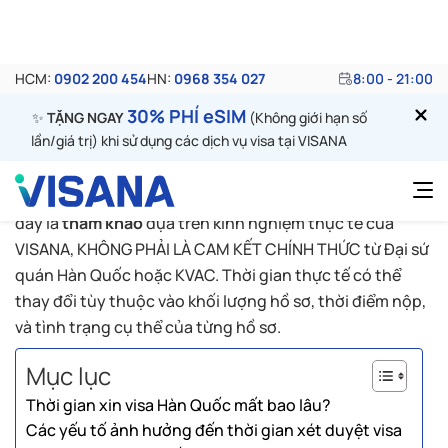
yếu tố quan trọng nhất, quyết định liệu bạn có thể kịp
thực hiện chuyến đi đã lên kế hoạch hay không. Liệu có
phải chỉ mất 8 ngày như thông tin bạn tìm thấy trên
mạng, hay có thể kéo dài hơn? Và làm thế nào để rút
ngắn thời gian xử lý hồ sơ một cách an toàn và hiệu quả
nhất? Tất cả thông tin sẽ được chúng tôi cập nhật
trong bài viết sau.
Lưu ý quan trọng:
Thời gian xét duyệt trong bảng dưới
đây là
tham khảo
dựa trên kinh nghiệm thực tế của
VISANA, KHÔNG PHẢI LÀ CAM KẾT CHÍNH THỨC từ Đại sứ
quán Hàn Quốc hoặc KVAC. Thời gian thực tế có thể
thay đổi tùy thuộc vào khối lượng hồ sơ, thời điểm nộp,
và tình trạng cụ thể của từng hồ sơ.
Mục lục
Thời gian xin visa Hàn Quốc mất bao lâu?
Các yếu tố ảnh hưởng đến thời gian xét duyệt visa