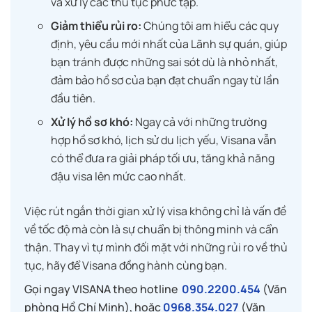
và xử lý các thủ tục phức tạp.
Giảm thiểu rủi ro:
Chúng tôi am hiểu các quy
định, yêu cầu mới nhất của Lãnh sự quán, giúp
bạn tránh được những sai sót dù là nhỏ nhất,
đảm bảo hồ sơ của bạn đạt chuẩn ngay từ lần
đầu tiên.
Xử lý hồ sơ khó:
Ngay cả với những trường
hợp hồ sơ khó, lịch sử du lịch yếu, Visana vẫn
có thể đưa ra giải pháp tối ưu, tăng khả năng
đậu visa lên mức cao nhất.
Việc rút ngắn thời gian xử lý visa không chỉ là vấn đề
về tốc độ mà còn là sự chuẩn bị thông minh và cẩn
thận. Thay vì tự mình đối mặt với những rủi ro về thủ
tục, hãy để Visana đồng hành cùng bạn.
Gọi ngay VISANA theo hotline
090.2200.454
(Văn
phòng Hồ Chí Minh), hoặc
0968.354.027
(Văn