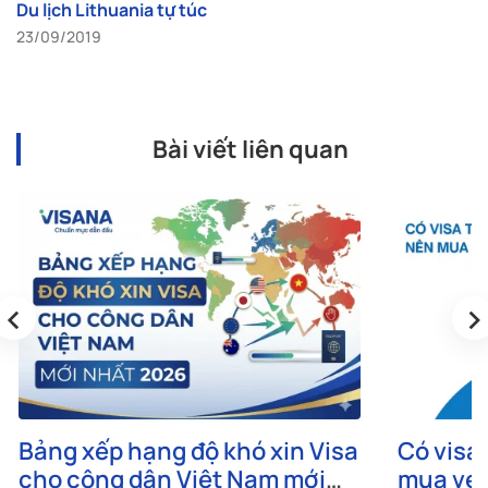
Du lịch Lithuania tự túc
23/09/2019
Bài viết liên quan
‹
›
Bảng xếp hạng độ khó xin Visa
Có visa 
cho công dân Việt Nam mới
mua vé 