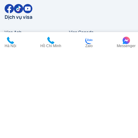
Dịch vụ visa
Visa Anh
Visa Canada
Visa Đài Loan
Visa Hàn Quốc
Hà Nội
Hồ Chí Minh
Zalo
Messenger
Visa đi HongKong
Visa Mỹ
Visa New Zealand
Visa Nhật Bản
Visa Pháp
Visa Trung Quốc
Visa Úc
Visa Ý
Liên hệ
HCM:
0902 200 454
HN:
0968 354 027
cskh@visana.vn
Tầng 23, Tòa nhà TASCO, Lô HH2-2, Đường Phạm Hùng,