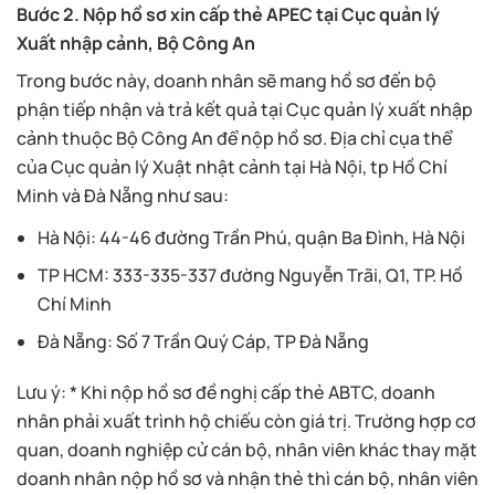
Bước 2. Nộp hồ sơ xin cấp thẻ APEC tại Cục quản lý
Xuất nhập cảnh, Bộ Công An
Trong bước này, doanh nhân sẽ mang hồ sơ đến bộ
phận tiếp nhận và trả kết quả tại Cục quản lý xuất nhập
cảnh thuộc Bộ Công An để nộp hồ sơ. Địa chỉ cụa thể
của Cục quản lý Xuật nhật cảnh tại Hà Nội, tp Hồ Chí
Minh và Đà Nẵng như sau:
Hà Nội: 44-46 đường Trần Phú, quận Ba Đình, Hà Nội
TP HCM: 333-335-337 đường Nguyễn Trãi, Q1, TP. Hồ
Chí Minh
Đà Nẵng: Số 7 Trần Quý Cáp, TP Đà Nẵng
Lưu ý: * Khi nộp hồ sơ đề nghị cấp thẻ ABTC, doanh
nhân phải xuất trình hộ chiếu còn giá trị. Trường hợp cơ
quan, doanh nghiệp cử cán bộ, nhân viên khác thay mặt
doanh nhân nộp hồ sơ và nhận thẻ thì cán bộ, nhân viên