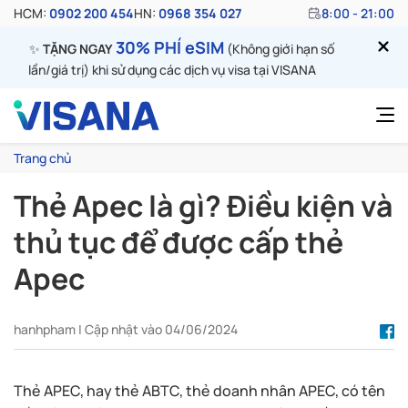
HCM:
0902 200 454
HN:
0968 354 027
8:00 - 21:00
30% PHÍ eSIM
✨
TẶNG NGAY
(Không giới hạn số
lần/giá trị) khi sử dụng các dịch vụ visa tại VISANA
Trang chủ
Thẻ Apec là gì? Điều kiện và
thủ tục để được cấp thẻ
Apec
hanhpham | Cập nhật vào 04/06/2024
Thẻ APEC, hay thẻ ABTC, thẻ doanh nhân APEC, có tên