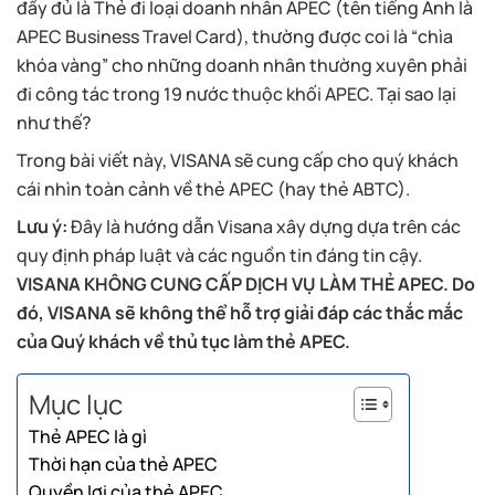
đầy đủ là Thẻ đi loại doanh nhân APEC (tên tiếng Anh là
APEC Business Travel Card), thường được coi là “chìa
khóa vàng” cho những doanh nhân thường xuyên phải
đi công tác trong 19 nước thuộc khối APEC. Tại sao lại
như thế?
Trong bài viết này, VISANA sẽ cung cấp cho quý khách
cái nhìn toàn cảnh về thẻ APEC (hay thẻ ABTC).
Lưu ý:
Đây là hướng dẫn Visana xây dựng dựa trên các
quy định pháp luật và các nguồn tin đáng tin cậy.
VISANA KHÔNG CUNG CẤP DỊCH VỤ LÀM THẺ APEC. Do
đó, VISANA sẽ không thể hỗ trợ giải đáp các thắc mắc
của Quý khách về thủ tục làm thẻ APEC.
Mục lục
Thẻ APEC là gì
Thời hạn của thẻ APEC
Quyền lợi của thẻ APEC