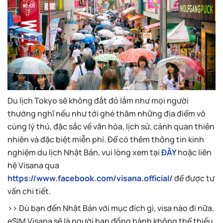
Du lịch Tokyo sẽ không đắt đỏ lắm như mọi người
thường nghĩ nếu như tới ghé thăm những địa điểm vô
cùng lý thú, đặc sắc về văn hóa, lịch sử, cảnh quan thiên
nhiên và đặc biệt miễn phí. Để có thêm thông tin kinh
nghiệm du lịch Nhật Bản, vui lòng xem tại
ĐÂY
hoặc liên
hệ Visana qua
https://www.facebook.com/visana.official/
để được tư
vấn chi tiết.
>> Dù bạn đến Nhật Bản với mục đích gì, visa nào đi nữa,
eSIM Visana sẽ là người bạn đồng hành không thể thiếu