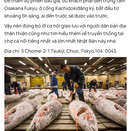
Để tham dự phiên đấu giá, du khách phải đến trung tâm
Osakana Fukyu ở cổng Kachidokiđăng ký, bắt đầu từ
khoảng 5h sáng, ai đến trước sẽ được vào trước.
Vậy nên đừng bỏ lỡ cơ hội giao lưu với người dân bản địa
thân thiện cũng như tìm hiểu thêm về truyền thống tại
chợ cá nổi tiếng nhất và lớn nhất Nhật Bản này nhé.
Địa chỉ:
5 Chome-2-1 Tsukiji, Chuo, Tokyo 104-0045