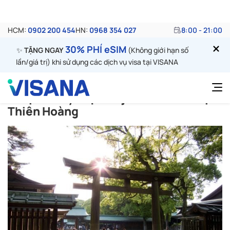
khách cũng phải chuẩn bị hầu bào thật cứng tay và cân
nhắc về tình hình tài chính của mình.
Vì thế những điểm du lịch Tokyo miễn phí chính là nơi
ghé thăm không thể bỏ qua. Cùng dạo quanh và check-
in 6 điểm du lịch Tokyo nổi tiếng, cảnh quan đẹp và miễn
phí mà du khách nên ghé thăm được liệt kê dưới đây.
Du lịch Tokyo tại Meiji – Đền Minh Trị
Thiên Hoàng