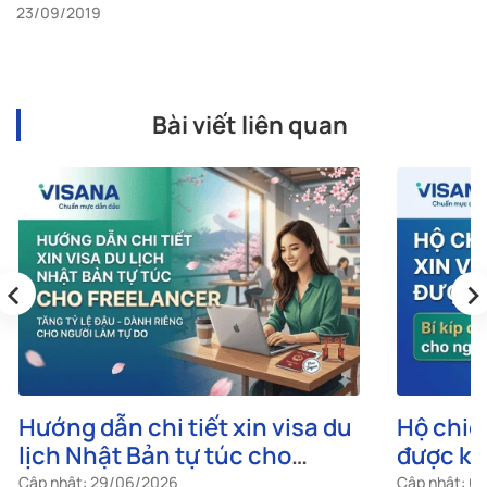
23/09/2019
Bài viết liên quan
‹
›
Hướng dẫn chi tiết xin visa du
Hộ chiế
lịch Nhật Bản tự túc cho
được kh
freelancer
cho ngư
Cập nhật: 29/06/2026
Cập nhật: 0