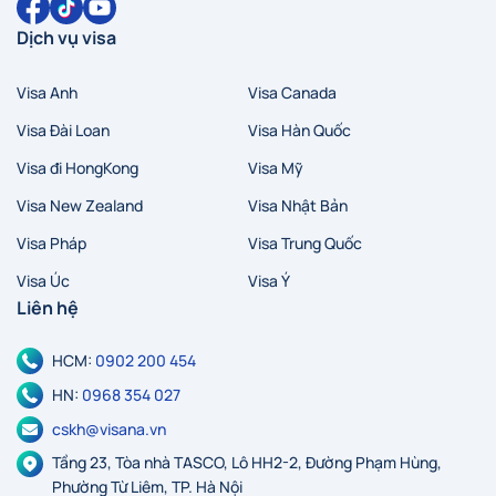
Dịch vụ visa
Visa Anh
Visa Canada
Hà Nội
Hồ Chí Minh
Zalo
Messenger
Visa Đài Loan
Visa Hàn Quốc
Visa đi HongKong
Visa Mỹ
Visa New Zealand
Visa Nhật Bản
Visa Pháp
Visa Trung Quốc
Visa Úc
Visa Ý
Liên hệ
HCM:
0902 200 454
HN:
0968 354 027
cskh@visana.vn
Tầng 23, Tòa nhà TASCO, Lô HH2-2, Đường Phạm Hùng,
Phường Từ Liêm, TP. Hà Nội